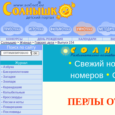
КОНКУРСЫ
ДЕНЬ РОЖДЕНИЯ
КАЛЕНДАРИ
ВИ
Солнышко
>
Журнал
>
Говорят дети
> Выпуск 154
Поиск по сайту
•
Свежий н
Журнал
• Азбука
•
• Бисероплетение
номеров
• Загадки
• Зоопарк
• Карандашик
• Колыбельные
• Кроссворды
ПЕРЛЫ 
• Песни и ноты
• Поварешкин
• Пословицы