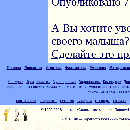
Опубликовано 7 
А Вы хотите ув
своего малыша?
Сделайте это пр
Главная
Призотека
Игротека
Фильмотека
Умнотека
Методитека
Конкурсы
Игры
Комиксы
Мультфильмы
Видеоролики
Календари
Ден
География
Экономика
Химия
Частушки
Ноты
Аудиокниги
Стенгазеты
опыта
Рецепты
Причёс
Карта сайта
О проекте
Реклама
Авторам
Награды
Отзывы
© 1999-2018, портал «Солнышко»
solnet.ee
Перепубл
solnet®
— зарегистрированный товарн