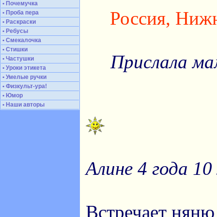
• Почемучка
Россия, Ниж
• Проба пера
• Раскраски
• Ребусы
• Смекалочка
• Стишки
Прислала ма
• Частушки
• Уроки этикета
• Умелые ручки
• Физкульт-ура!
• Юмор
• Наши авторы
Алине 4 года 10
Встречает няню