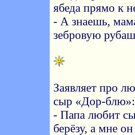
ябеда прямо к н
- А знаешь, мам
зебровую рубаш
Заявляет про л
сыр «Дор-блю»:
- Папа любит с
берёзу, а мне о