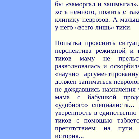
бы «заморгал и зашмыгал»
хоть немного, пожить с та
клинику неврозов. А малыш
у него «всего лишь» тики.
Попытка прояснить ситуа
перспектива режимной и 
тиков маму не прель
разволновалась и оскорби
«научно аргументирован
должен заниматься невроло
не дождавшись назначения 
мама с бабушкой прод
«удобного» специалиста...
уверенность в единственно
тиков с помощью таблето
препятствием на пути 
история...