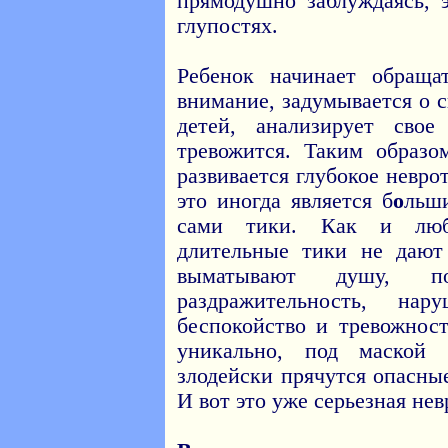
прямодушно заблуждаясь, 
глупостях.
Ребенок начинает обраща
внимание, задумывается о 
детей, анализирует свое
тревожится. Таким образо
развивается глубокое невро
это иногда является б
о
льш
сами тики. Как и люба
длительные тики не дают
выматывают душу, поя
раздражительность, нар
беспокойство и тревожност
уникально, под маской
злодейски прячутся опасны
И вот это уже серьезная не