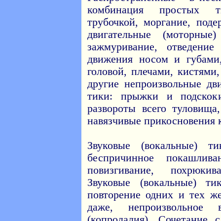
комбинация простых т
трубочкой, моргание, поде
двигательные (моторные
зажмуривание, отведение
движения носом и губами
головой, плечами, кистями
другие непроизвольные д
тики: прыжки и подскок
развороты всего туловища
навязчивые прикосновения к
Звуковые (вокальные) т
беспричинное покашлива
повизгивание, похрюки
Звуковые (вокальные) ти
повторение одних и тех же
даже, непроизвольное в
(копролалия). Сочетание 