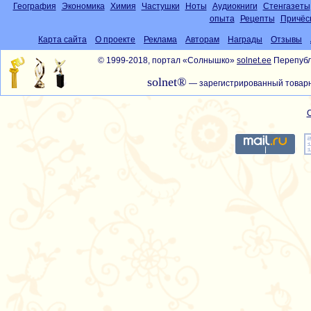
География
Экономика
Химия
Частушки
Ноты
Аудиокниги
Стенгазеты
опыта
Рецепты
Причёс
Карта сайта
О проекте
Реклама
Авторам
Награды
Отзывы
© 1999-2018, портал «Солнышко»
solnet.ee
Перепубл
solnet®
— зарегистрированный товарн
С