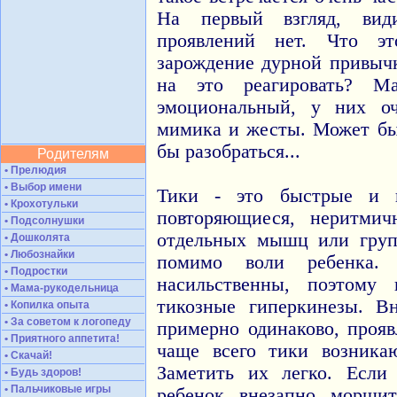
На первый взгляд, ви
проявлений нет. Что эт
зарождение дурной привыч
на это реагировать? М
эмоциональный, у них о
мимика и жесты. Может бы
бы разобраться...
Родителям
• Прелюдия
• Выбор имени
Тики - это быстрые и н
• Крохотульки
повторяющиеся, неритмич
• Подсолнушки
отдельных мышц или гру
• Дошколята
• Любознайки
помимо воли ребенка.
• Подростки
насильственны, поэтому
• Мама-рукодельница
тикозные гиперкинезы. В
• Копилка опыта
• За советом к логопеду
примерно одинаково, проя
• Приятного аппетита!
чаще всего тики возника
• Скачай!
Заметить их легко. Есл
• Будь здоров!
• Пальчиковые игры
ребенок внезапно морщит