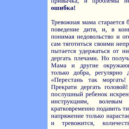
привычка, и проблемы н
ошибка!
Тревожная мама старается 
поведение дитя, и, в ко
понимая недовольство и ог
сам тяготиться своими не
пытается удержаться от н
дергать плечами. Но получ
Мама и другие окружающ
только добра, регулярно
«Перестань так моргать
Прекрати дергать головой
послушный ребенок искренн
инструкциям, волевы
кратковременно подавить т
напряжение только нараста
и тревожится, количес