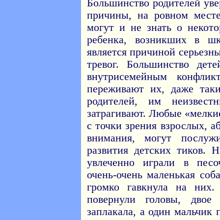
Большинство родителей уве
причины, на ровном месте
могут и не знать о некот
ребенка, возникших в ш
является причиной серьезн
тревог. Большинство дет
внутрисемейным конфлик
переживают их, даже так
родителей, им неизвес
затрагивают. Любые «мелки
с точки зрения взрослых, 
внимания, могут послуж
развития детских тиков. 
увлеченно играли в пес
очень-очень маленькая соб
громко гавкнула на них
повернули головы, двое 
заплакала, а один мальчик 