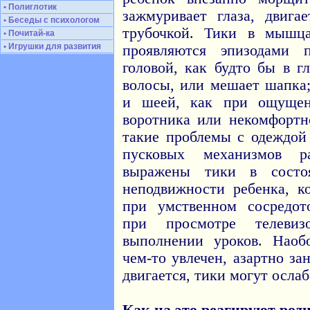
• Полиглотик
зажмуривает глаза, двига
• Беседы с психологом
трубочкой. Тики в мышц
• Почитай-ка
• Игрушки для развития
проявляются эпизодами 
головой, как будто бы в 
волосы, или мешает шапка
и шеей, как при ощущен
воротника или некомфортн
такие проблемы с одеждой
пусковых механизмов р
выражены тики в состо
неподвижности ребенка, к
при умственном сосредот
при просмотре телеви
выполнении уроков. Наоб
чем-то увлечен, азартно за
двигается, тики могут ослаб