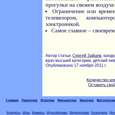
прогулки на свежем воздухе
Ограничение или време
телевизором, компьют
электроникой.
Самое главное – своевре
Автор статьи:
Сергей Зайцев
, канд
врач высшей категории, детский нев
Опубликовано 17 ноября 2011 г.
Количество ко
Оставить сво
Главная
Призотека
Игротека
Фильмотека
Умнотека
Методитека
Конкурсы
Игры
Комиксы
Мультфильмы
Видеоролики
Календари
Ден