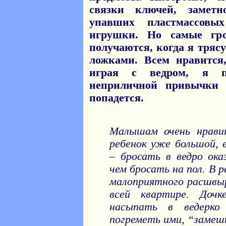
связки ключей, заметн
упавших пластмассов
игрушки. Но самые гр
получаются, когда я тряс
ложками. Всем нравится
играя с ведром, я п
неприличной привычки 
попадется.
Малышам очень нравит
ребенок уже большой, е
– бросать в ведро ока
чем бросать на пол. В
малоприятного расшвыр
всей квартире. Доч
насыпать в ведерк
погреметь ими, “замеши