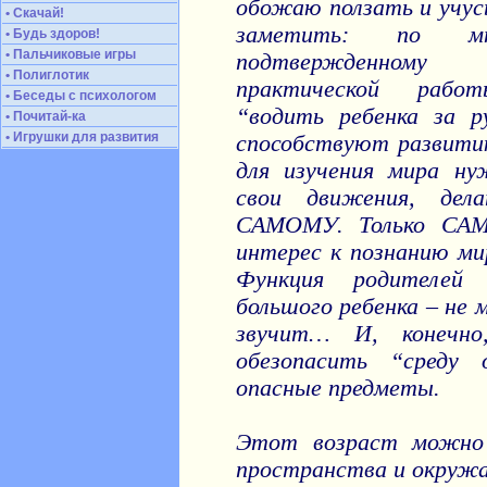
обожаю ползать и учусь
• Скачай!
заметить: по мн
• Будь здоров!
• Пальчиковые игры
подтвержденному
• Полиглотик
практической рабо
• Беседы с психологом
“водить ребенка за р
• Почитай-ка
• Игрушки для развития
способствуют развитию
для изучения мира ну
свои движения, де
САМОМУ. Только САМ
интерес к познанию ми
Функция родителей
большого ребенка – не 
звучит… И, конечно
обезопасить “среду 
опасные предметы.
Этот возраст можно 
пространства и окруж