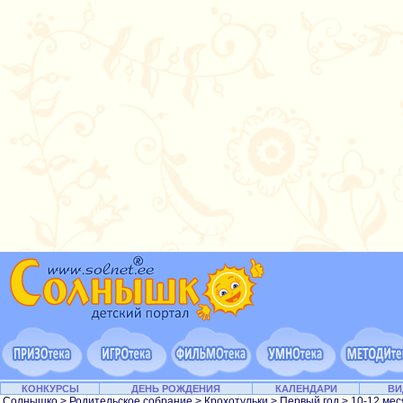
КОНКУРСЫ
ДЕНЬ РОЖДЕНИЯ
КАЛЕНДАРИ
ВИ
Солнышко
>
Родительское собрание
>
Крохотульки
>
Первый год
> 10-12 ме