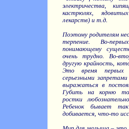
электричества, кип
кастрюлях, ядовит
лекарств) и т.д.
Поэтому родителям не
терпение. Во-пер
понимающему существ
очень трудно. Во-вт
другую крайность, кот
Это время первых 
серьезными запретами
выражаться в постоя
Губить на корню то
ростки любознатель
Ребенок бывает так
добивается, что-то исс
Мир для малыша – это 