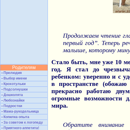
Продолжаем чтение гла
первый год”. Теперь ре
малыше, которому минул
Стало быть, мне уже 10 м
Родителям
год. Я стал до чрезвыч
• Прелюдия
ребенком: уверенно и с 
• Выбор имени
в пространстве (обожаю 
• Крохотульки
• Подсолнушки
прекрасно работаю дву
• Дошколята
огромные возможности д
• Любознайки
мира.
• Подростки
• Мама-рукодельница
• Копилка опыта
• За советом к логопеду
Обратите внимание 
• Приятного аппетита!