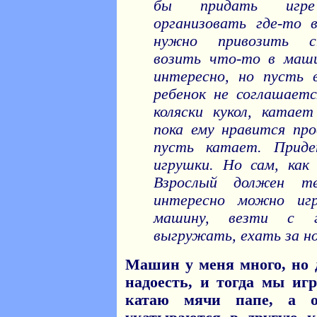
бы придать игре 
организовать где-то в
нужно привозить с
возить что-то в машин
интересно, но пусть 
ребенок не соглашает
коляски кукол, катае
пока ему нравится про
пусть катает. Прид
игрушки. Но сам, как
Взрослый должен те
интересно можно иг
машину, везти с г
выгружать, ехать за н
Машин у меня много, но 
надоесть, и тогда мы иг
катаю мячи папе, а 