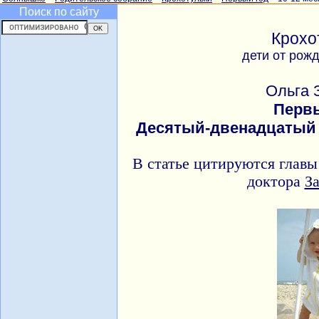
Поиск по сайту
Крохо
дети от рож
Ольга 
Перв
Десятый-двенадцатый
В статье цитируются главы
доктора
За