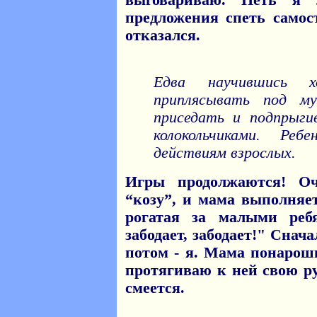
выговариваю. Петь я
предложения спеть самос
отказался.
Едва научившись 
приплясывать под му
приседать и подпрыги
колокольчиками. Ре
действиям взрослых.
Игры продолжаются! Оч
“козу”, и мама выполняе
рогатая за малыми ребят
забодает, забодает!" Снач
потом - я. Мама понарошк
протягиваю к ней свою ру
смеется.