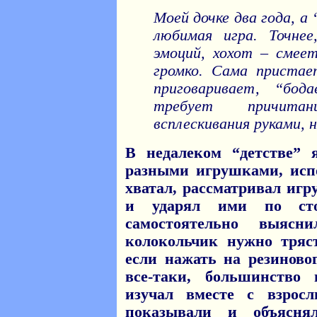
Моей дочке два года, а 
любимая игра. Точне
эмоций, хохот – смеет
громко. Сама пристае
приговаривает, “бод
требует причита
всплескивания руками, 
В недалеком “детстве” 
разными игрушками, исп
хватал, рассматривал игр
и ударял ими по сто
самостоятельно выяс
колокольчик нужно тряс
если нажать на резиново
все-таки, большинство
изучал вместе с взрос
показывали и объясн