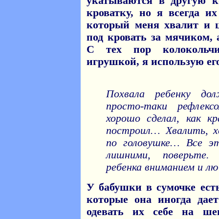
укатываются в другую к
кроватку, но я всегда и
который меня хвалит и ц
под кровать за мячиком,
С тех пор колокольч
игрушкой, я использую его
Похвала ребенку до
просто-таки рефлекс
хорошо сделал, как кр
построил… Хвалить, х
по головушке… Все эт
лишними, поверьте.
ребенка вниманием и лю
У бабушки в сумочке ест
которые она иногда дае
одевать их себе на ш