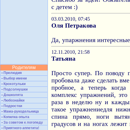
с детем :)
03.03.2010, 07:45
Оля Петракова
Да, упаржнения интересные
12.11.2010, 21:58
Татьяна
Родителям
Просто супер. По поводу 
• Прелюдия
• Выбор имени
пробовала даже сделать вм
• Крохотульки
пробное, а теперь когда
• Подсолнушки
комплекс упражнений, это 
• Дошколята
• Любознайки
раза в неделю ну и кажды
• Подростки
такое упражнениедля нижн
• Мама-рукодельница
спина прямо, ноги вытя
• Копилка опыта
• За советом к логопеду
градусов и на ногах лежит
• Приятного аппетита!