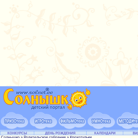
КОНКУРСЫ
ДЕНЬ РОЖДЕНИЯ
КАЛЕНДАРИ
ВИ
Солнышко
>
Родительское собрание
>
Крохотульки