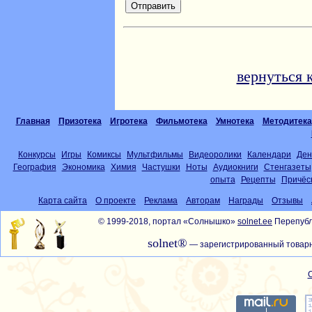
вернуться 
Главная
Призотека
Игротека
Фильмотека
Умнотека
Методитека
Конкурсы
Игры
Комиксы
Мультфильмы
Видеоролики
Календари
Ден
География
Экономика
Химия
Частушки
Ноты
Аудиокниги
Стенгазеты
опыта
Рецепты
Причёс
Карта сайта
О проекте
Реклама
Авторам
Награды
Отзывы
© 1999-2018, портал «Солнышко»
solnet.ee
Перепубл
solnet®
— зарегистрированный товарн
С