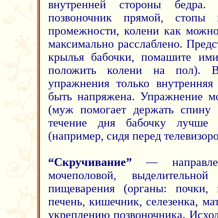
внутренней стороны бедра. 
позвоночник прямой, стопы
промежности, колени как можно
максимально расслаблено. Предст
крылья бабочки, помашите ими
положить колени на пол). 
упражнения только внутренняя
быть напряжена. Упражнение м
(муж помогает держать спину 
течение дня бабочку лучше 
(например, сидя перед телевизоро
“Скручивание”
— направлен
мочеполовой, выделительно
пищеварения (органы: почки, 
печень, кишечник, селезенка, мат
укреплению позвоночника. Исхо