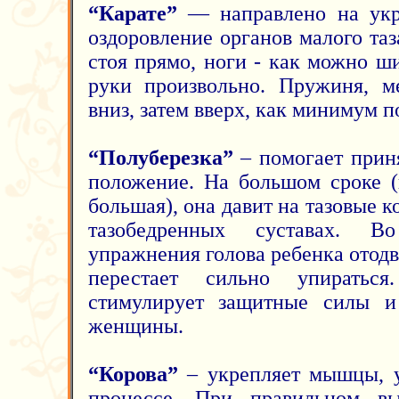
“Карате”
— направлено на укр
оздоровление органов малого та
стоя прямо, ноги - как можно ш
руки произвольно. Пружиня, м
вниз, затем вверх, как минимум по
“Полуберезка”
– помогает прин
положение. На большом сроке (
большая), она давит на тазовые к
тазобедренных суставах. В
упражнения голова ребенка отодв
перестает сильно упиратьс
стимулирует защитные силы и
женщины.
“Корова”
– укрепляет мышцы, у
процессе. При правильном в