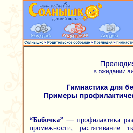
Солнышко
>
Родительское собрание
>
Прелюдия
>
Гимнасти
Прелюди
в ожидании а
Гимнастика для б
Примеры профилактичес
“Бабочка”
— профилактика раз
промежности, растягивание 