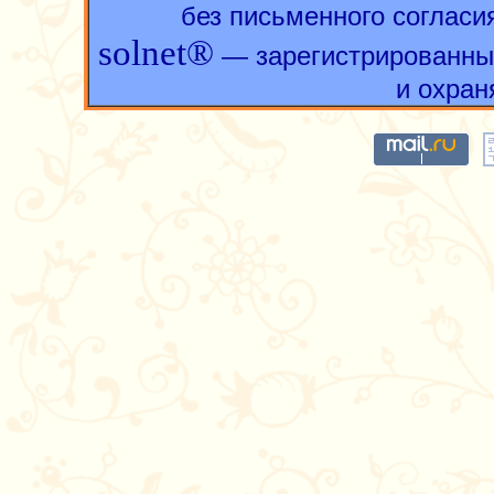
без письменного согласи
solnet®
— зарегистрированны
и охран