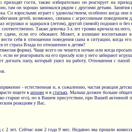
о приходят гости, также избирательно он реагирует на прихо
ю, там он хорошо занимался рядом с другими детьми. Занятия
ка. Со взрослыми играет с удовольствием, особенно когда они 
збегания детей, возможно, связана с агрессивным поведением д
 игрушки и задирался (летом), другой (зимой) подошел и без
а соответственно. Также девочка 3-х лет громко кричала на него, 
ает сдачи, если его обижают. Может, я излишне воспитываю 
ести себя в отношении поведения сына в ситуации, когда ег
я от страха Влада по отношению к детям?
тяжелая форма). Чаще всего он чешется ночью или когда просыпа
е. если не реагировать на его просьбу или у него забирают игрушк
чет догнать папу, который ушел на работу. Отношения с папой
ия.
пряжение - естественная и, к сожалению, частая реакция детск
зрасте ищите в
архиве
и в
статьях
. Малыш должен больше общать
ко старше его), но в Вашем присутствии, при Вашей активной 
еским реакциям у Вас.
с 2 лет. Сейчас нам 2 года 9 мес. Недавно мы прошли комисс