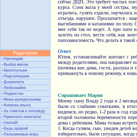
сейчас ДЦП. Это требует частых поез
курса. Соня жила у моей сестры, му
игрались, гулять ездили, научилась
отъезда, нарушен. Просыпается - ище
выгибаниями и катаниями по полу. С
мне себя так не ведет. А при папе к
залезть на стол, вести себя, как зах
папозависимость. Что делать в такой
Ответ
Родителям
Юлия, устанавливайте контакт с ре
• Прелюдия
между родителями, она направляет 
• Выбор имени
(ночевка вне дома, гости, разлука и
• Крохотульки
привыкнуть к новому режиму, к новы
• Подсолнушки
• Дошколята
• Любознайки
• Подростки
Спрашивает Мария
• Мама-рукодельница
Моему сыну Владу 2 года и 2 месяца
• Копилка опыта
были со слабыми схватками, в итог
• За советом к логопеду
видимся, но редко, 1-2 раза в год 
• Приятного аппетита!
второй половины беременности перее
дома с ребенком. Мама только встрет
• Скачай!
1. Когда гуляем, сын, увидев детей в
• Будь здоров!
избирательно, были ситуации, когда 
• Пальчиковые игры