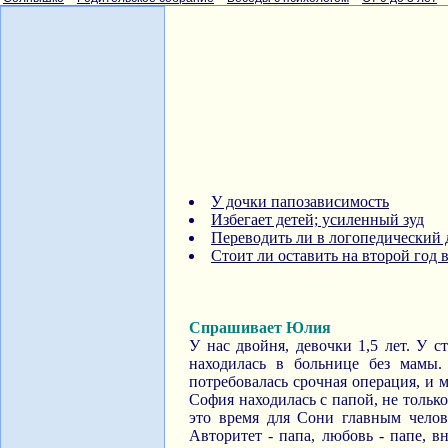
У дочки папозависимость
Избегает детей; усиленный зуд
Переводить ли в логопедический 
Стоит ли оставить на второй год в
Спрашивает Юлия
У нас двойня, девочки 1,5 лет. У 
находилась в больнице без мамы
потребовалась срочная операция, и м
София находилась с папой, не только,
это время для Сони главным челов
Авторитет - папа, любовь - папе, в