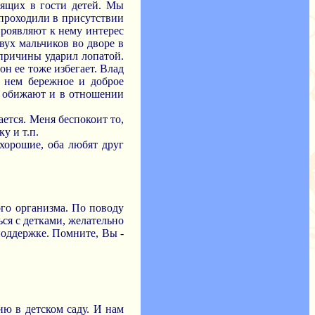
дящих в гости детей. Мы
 проходили в присутствии
проявляют к нему интерес
вух мальчиков во дворе в
 причины ударил лопатой.
он ее тоже избегает. Влад
в нем бережное и доброе
о обижают и в отношении
ется. Меня беспокоит то,
у и т.п.
 хорошие, оба любят друг
ого организма. По поводу
ся с детками, желательно
поддержке. Помните, Вы -
ию в детском саду. И нам