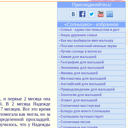
Присоединяйтесь!
«Солнышко» - избранное
• Семья - единство помыслов и дел
• Наша дружная семья
• Как мы выбирали имя малышу
• Поэзии солнечной нежные звуки
• Лучик солнца в волосах
• Химия для малышей
• География для малышей
• Экономика для малышей
• Физика для малышей
• Математика для малышей
• Английский для малышей
• Природоведение для малышей
• Зоология для малышей
, и первые 2 месяца она
• Этикет для малышей
й. В 2 месяца Надежде
• Солнечная мастерская
7 месяцев. Все это время
• Блюдо для моего Солнышка
помогала как могла, но за
• Солнышко путешествует
ределенной прохладцей.
• Солнечная песня
олучилось, что у Надежды
• Солнечные частушки