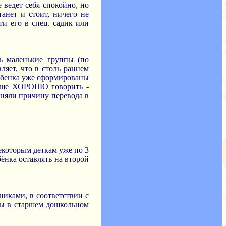
 ведет себя спокойно, но
танет и стоит, ничего не
ти его в спец. садик или
ть маленькие группы (по
ляет, что в столь раннем
 ребенка уже сформированы
н еще ХОРОШО говорить -
оняли причину перевода в
некоторым деткам уже по 3
ёнка оставлять на второй
тниками, в соответствии с
пы в старшем дошкольном