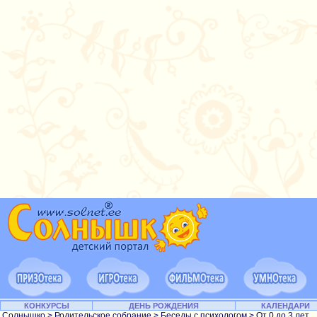
КОНКУРСЫ
ДЕНЬ РОЖДЕНИЯ
КАЛЕНДАРИ
Солнышко
>
Родительское собрание
>
Беседы с психологом
>
От 0 до 3 лет