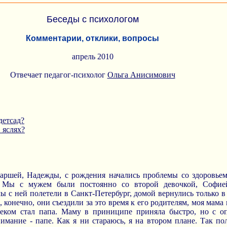
Беседы с психологом
Комментарии, отклики, вопросы
апрель 2010
Отвечает педагог-психолог
Ольга Анисимович
детсад?
 яслях?
старшей, Надежды, с рождения начались проблемы со здоровьем
. Мы с мужем были постоянно со второй девочкой, Софие
ы с ней полетели в Санкт-Петербург, домой вернулись только в 
 конечно, они съездили за это время к его родителям, моя мама 
еком стал папа. Маму в приниципе приняла быстро, но с оп
нимание - папе. Как я ни стараюсь, я на втором плане. Так п