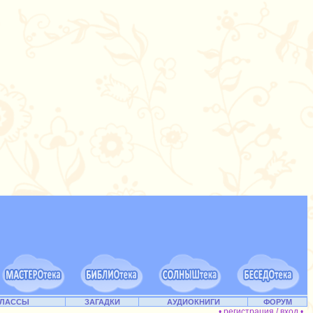
КЛАССЫ
ЗАГАДКИ
АУДИОКНИГИ
ФОРУМ
• регистрация / вход •