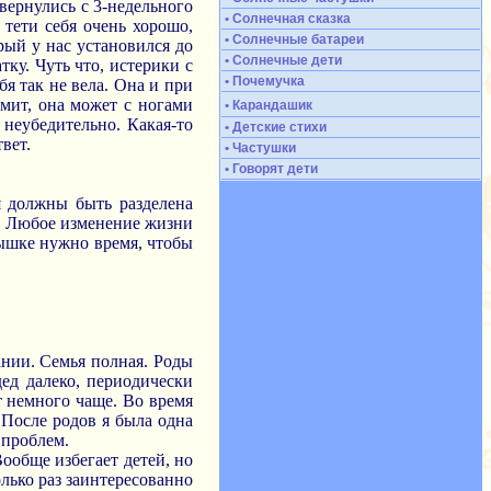
вернулись с 3-недельного
• Солнечная сказка
 тети себя очень хорошо,
• Солнечные батареи
рый у нас установился до
• Солнечные дети
тку. Чуть что, истерики с
• Почемучка
я так не вела. Она и при
рмит, она может с ногами
• Карандашик
о неубедительно. Какая-то
• Детские стихи
вет.
• Частушки
• Говорят дети
я должны быть разделена
. Любое изменение жизни
алышке нужно время, чтобы
ании. Семья полная. Роды
ед далеко, периодически
т немного чаще. Во время
 После родов я была одна
 проблем.
Вообще избегает детей, но
олько раз заинтересованно