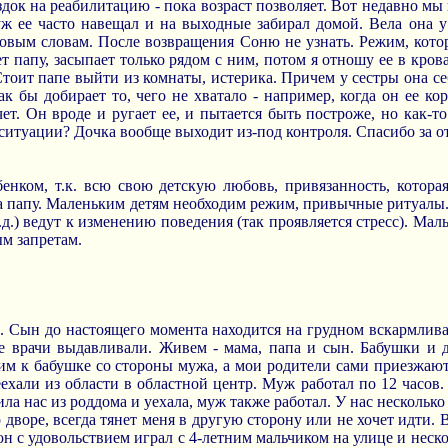
док на реабилитацию - пока возраст позволяет. Вот недавно мы 
ж ее часто навещал и на выходные забирал домой. Вела она у
 новым словам. После возвращения Соню не узнать. Режим, кото
т папу, засыпает только рядом с ним, потом я отношу ее в крова
тоит папе выйти из комнаты, истерика. Причем у сестры она себ
ак бы добирает то, чего не хватало - например, когда он ее ко
очет. Он вроде и ругает ее, и пытается быть построже, но как-т
 ситуации? Дочка вообще выходит из-под контроля. Спасибо за от
бенком, т.к. всю свою детскую любовь, привязанность, котора
на папу. Маленьким детям необходим режим, привычные ритуалы
 т.д.) ведут к изменению поведения (так проявляется стресс). М
м запретам.
. Сын до настоящего момента находится на грудном вскармлив
е врачи выдавливали. Живем - мама, папа и сын. Бабушки и д
ездим к бабушке со стороны мужа, а мои родители сами приезжаю
хали из области в областной центр. Муж работал по 12 часов.
ила нас из роддома и уехала, муж также работал. У нас несколько
о дворе, всегда тянет меня в другую сторону или не хочет идти. 
он с удовольствием играл с 4-летним мальчиком на улице и неск