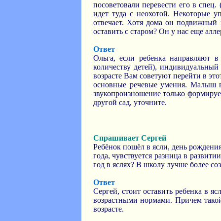
посоветовали перевести его в спец. 
идет туда с неохотой. Некоторые уп
отвечает. Хотя дома он подвижный и
оставить с старом? Он у нас еще алл
Ответ
Ольга, если ребенка направляют в
количеству детей), индивидуальный 
возрасте Вам советуют перейти в это
основные речевые умения. Малыш в
звукопроизношение только формирует
другой сад, уточните.
Спрашивает Сергей
Ребёнок пошёл в ясли, день рождения
года, чувствуется разница в развити
год в яслях? В школу лучше более с
Ответ
Сергей, стоит оставить ребенка в яс
возрастными нормами. Причем такой
возрасте.