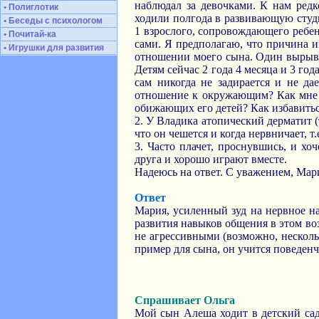
наблюдал за девочками. К нам редк
• Полиглотик
ходили полгода в развивающую студи
• Беседы с психологом
1 взрослого, сопровождающего ребен
• Почитай-ка
сами. Я предполагаю, что причина и
• Игрушки для развития
отношении моего сына. Один вырывал
Детям сейчас 2 года 4 месяца и 3 год
сам никогда не задирается и не д
отношение к окружающим? Как мне в
обижающих его детей? Как избавитьс
2. У Владика атопический дерматит (
что он чешется и когда нервничает, т.
3. Часто плачет, проснувшись, и хо
друга и хорошо играют вместе.
Надеюсь на ответ. С уважением, Мар
Ответ
Мария, усиленный зуд на нервное на
развития навыков общения в этом во
не агрессивными (возможно, несколь
пример для сына, он учится поведенч
Спрашивает Ольга
Мой сын Алеша ходит в детский сад 