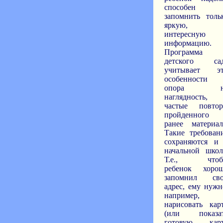
способен
запомнить толь
яркую,
интересную
информацию.
Программа
детского са
учитывает э
особенности
опора н
наглядность,
частые повто
пройденного
ранее материал
Такие требован
сохраняются и
начальной школ
Т.е., чтоб
ребенок хоро
запомнил св
адрес, ему нужн
например,
нарисовать кар
(или показа
готовую кар