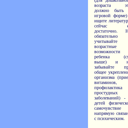
(для дошкольно
возраста э
должно быть
игровой форме)
ищите литератур
сейчас е
достаточно. 
обязательно
учитывайте
возрастные
возможности
ребенка (с
выше) и н
забывайте п
общее укреплен
организма (при
витаминов,
профилактика
простудных
заболеваний) -
детей физическ
самочувствие
напрямую связа
с психическим.