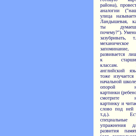
района), провес
аналогии ("на
улица называет
Ландышевая, к
ты думаешь
почему?"). Умен
зазубривать, т.
механическое
запоминание,
развивается ли
к старши
классам. 
английский яз
тоже изучается
начальной школе
опорой н
картинки (ребен
смотрите н
картинку и чита
слово под ней
т.д.). Ест
специальные
упражнения д
развития памя