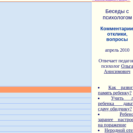
Беседы с
психологом
Комментарии
отклики,
вопросы
апрель 2010
Отвечает педаго
психолог
Ольг
Анисимович
Как разви
память ребенку?
Учить 
ребенка дава
сдачу обидчику?
Ребен
заранее настро
на поражение
Неродной оте