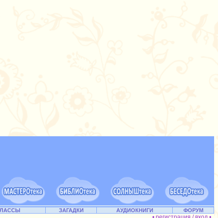
КЛАССЫ
ЗАГАДКИ
АУДИОКНИГИ
ФОРУМ
• регистрация / вход •