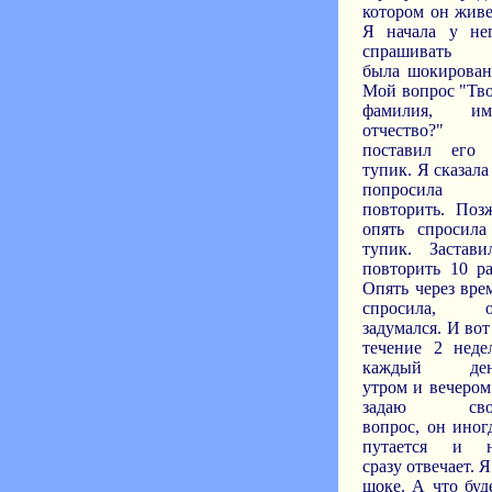
котором он живе
Я начала у не
спрашивать
была шокирован
Мой вопрос "Тв
фамилия, им
отчество?"
поставил его
тупик. Я сказала
попросила
повторить. Поз
опять спросила
тупик. Застави
повторить 10 ра
Опять через вре
спросила, 
задумался. И вот
течение 2 неде
каждый ден
утром и вечером
задаю сво
вопрос, он иног
путается и 
сразу отвечает. Я
шоке. А что буд