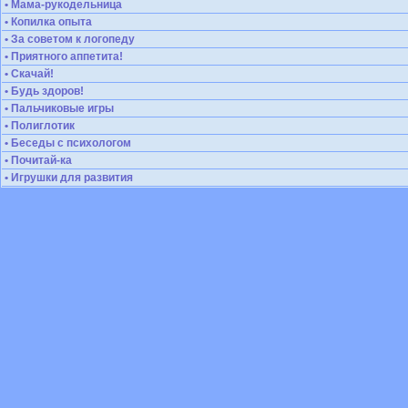
• Мама-рукодельница
• Копилка опыта
• За советом к логопеду
• Приятного аппетита!
• Скачай!
• Будь здоров!
• Пальчиковые игры
• Полиглотик
• Беседы с психологом
• Почитай-ка
• Игрушки для развития