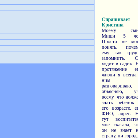
Спрашивает
Кристина
Моему сын
Миши 5 лет
Просто не мо
понять, поче
ему так труд
запомнить. 
ходит в садик. 
протяжение е
жизни я всегда
ним
разговариваю,
объясняю, у
всему, что долж
знать ребенок
его возрасте, е
ФИО, адрес. 
тут воспитате
мне сказала, ч
он не знает 
страну, ни город,