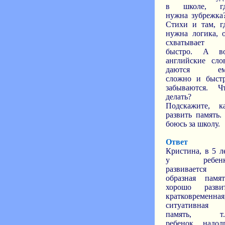
в школе, г
нужна зубрежка?
Стихи и там, г
нужна логика, 
схватывает
быстро. А в
английские сло
даются ем
сложно и быст
забываются. Ч
делать?
Подскажите, к
развить память.
боюсь за школу.
Ответ
Кристина, в 5 л
у ребенк
развивается
образная памят
хорошо разви
кратковременная
ситуативная
память, т.
ребенок надол