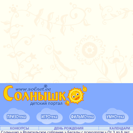
КОНКУРСЫ
ДЕНЬ РОЖДЕНИЯ
КАЛЕНДАРИ
Солнышко
>
Родительское собрание
>
Беседы с психологом
>
От 3 до 6 лет