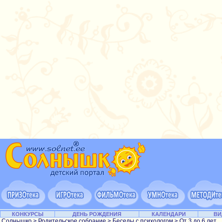
КОНКУРСЫ
ДЕНЬ РОЖДЕНИЯ
КАЛЕНДАРИ
ВИ
Солнышко
>
Родительское собрание
>
Беседы с психологом
>
От 3 до 6 лет