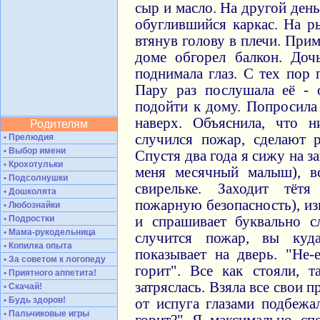
сыр и масло. На другой ден
обуглившийся каркас. На р
втянув голову в плечи. При
доме обгорел балкон. Доч
поднимала глаз. С тех пор 
Пару раз послушала её - 
подойти к дому. Попросила
наверх. Объяснила, что н
Родителям
случился пожар, сделают 
• Прелюдия
• Выбор имени
Спустя два года я сижу на з
• Крохотульки
меня месячный малыш), в
• Подсолнушки
свирельке. Заходит тёт
• Дошколята
пожарную безопасность), из
• Любознайки
• Подростки
и спрашивает буквально с
• Мама-рукодельница
случится пожар, вы куда
• Копилка опыта
показывает на дверь. "Не-е
• За советом к логопеду
горит". Все как стояли, 
• Приятного аппетита!
затряслась. Взяла все свои
• Скачай!
• Будь здоров!
от испуга глазами подбежа
• Пальчиковые игры