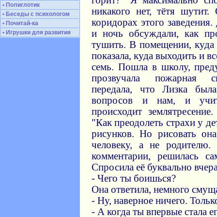
горит?" Я максимально сп
• Полиглотик
никакого нет, тётя шутит.
• Беседы с психологом
коридорах этого заведения.
• Почитай-ка
и ночь обсуждали, как пр
• Игрушки для развития
тушить. В помещении, куда 
показала, куда выходить и в
семь. Пошла в школу, пред
прозвучала пожарная си
передала, что Лизка был
вопросов и нам, и учи
происходит землятресение
"Как преодолеть страхи у д
рисунков. Но рисовать о
человеку, а не родителю.
комментарии, решилась са
Спросила её буквально вчера
- Чего ты боишься?
Она ответила, немного смущ
- Ну, наверное ничего. Тольк
- А когда ты впервые стала е