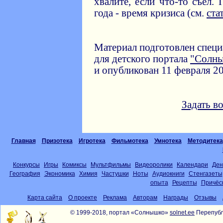
хвалите, если что-то съел. 
года - время кризиса (см.
ста
Материал подготовлен спец
для детского портала
"Солн
и опубликован 11 февраля 20
Задать в
Главная
Призотека
Игротека
Фильмотека
Умнотека
Методитека
Конкурсы
Игры
Комиксы
Мультфильмы
Видеоролики
Календари
Ден
География
Экономика
Химия
Частушки
Ноты
Аудиокниги
Стенгазеты
опыта
Рецепты
Причёс
Карта сайта
О проекте
Реклама
Авторам
Награды
Отзывы
© 1999-2018, портал «Солнышко»
solnet.ee
Перепубл