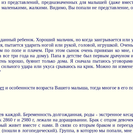
 из представлений, предназначенных для малышей (даже вмес
 маленькими, жалкими. Видимо, Вы попали не представление, 
жданный ребенок. Хороший мальчик, но когда заигрывается или у
ся, пытается ударить ногой или рукой, головой, игрушкой. Очень
ом по попе и плачем. При этом сынок очень привязан ко мне, 
а все три года на дому). Папа в детстве был первым драчуном и
ень хорошо, буянит только дома. Я сначала пытаюсь уговорами
 сильного удара или укуса срываюсь на крик. Можно ли измен
?
ет
и особенности возраста Вашего малыша, тогда многое в его п
ев каждой. Беременность долгожданная, роды - экстренное кесар
 2860 г и 2980 г, лежали на доращивании. Брак с отцом девочек
орый живет вместе с нами. В связи со вторым браком и переез
 (пошли в логопедический). Группа, в которую мы попали, мне 