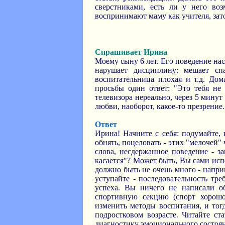
сверстниками, есть ли у него воз
воспринимают маму как учителя, зат
Спрашивает Ирина
Моему сыну 6 лет. Его поведение нас
нарушает дисциплину: мешает спат
воспитательница плохая и т.д. Дом
просьбы один ответ: "Это тебя не 
телевизора нереально, через 5 минут
любви, наоборот, какое-то презрение.
Ответ
Ирина! Начните с себя: подумайте, 
обнять, поцеловать - этих "мелочей"
слова, несдержанное поведение - з
касается"? Может быть, Вы сами испо
должно быть не очень много - напри
уступайте - последовательность тр
успеха. Вы ничего не написали о
спортивную секцию (спорт хорошо
изменить методы воспитания, и тогд
подростковом возрасте. Читайте ст
диагностику эмоционального состоян