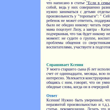
что написано в статье
"Если в семье
собой, ведь у них совершенно разн
нужно заниматься с детьми отдель
произвольность у "торопыги": " Сейч
ребенок не может ответить, поддерж
было не обидно никому: читать пере
мама поцелует Лизу, а завтра - Кат
подчеркивая, что так будет никому н
момент: не судите о группе, воспи
проблемы общения со сверстникам
воспитателями, участвуете в подготов
Спрашивает Ксения
У моего старшего сына (6 лет испол
счет от одиннадцати, месяцы, всю п
интересно. Увлекается конструирова
общаясь с ним, говорят, что он умн
обидные слова, когда он в очередной 
Ответ
Ксения! Нужно быть уверенной, что
неразвитой произвольностью и т.д.)
статьи, рекомендации. Делать это