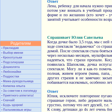
Ответ
Лена, ребенку для начала нужно при
потом уже вникать в учебный процес
форме и по желанию (кто хочет - уч
занятий учитывает особенности возра
Спрашивает Юлия Савельева
Когда дочке было 3,5 года, мы с ней
Родителям
ходе спектакля "ведьмочки" со стра
• Прелюдия
домой. После спектакля стала бояться
• Выбор имени
через несколько месяцев, мультфиль
• Крохотульки
надеяться, что страхи пропали. Ко
• Подсолнушки
появилась Шапокляк, дочка испугал
• Дошколята
спектакле. Могу ли я как-то помочь
• Любознайки
полная, живем втроем (мама, папа,
• Подростки
других страхов я не замечаю: засы
• Мама-рукодельница
побаивается насекомых, особенно ле
• Копилка опыта
• За советом к логопеду
Ответ
• Приятного аппетита!
Юлия, исключите повторение пугающ
страшные герои, либо держите малы
• Скачай!
грустно, потому что нет друзей, т.е
• Будь здоров!
К слову, детишки до 4х лет очень б
• Пальчиковые игры