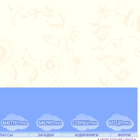
КЛАССЫ
ЗАГАДКИ
АУДИОКНИГИ
ФОРУМ
• регистрация / вход •