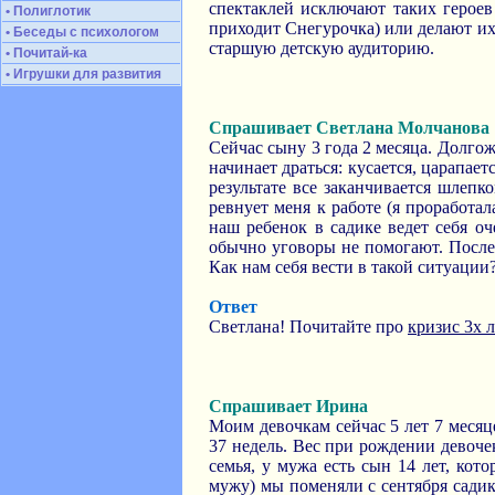
спектаклей исключают таких героев
• Полиглотик
приходит Снегурочка) или делают их
• Беседы с психологом
старшую детскую аудиторию.
• Почитай-ка
• Игрушки для развития
Спрашивает Светлана Молчанова
Сейчас сыну 3 года 2 месяца. Долго
начинает драться: кусается, царапает
результате все заканчивается шлепк
ревнует меня к работе (я проработал
наш ребенок в садике ведет себя оч
обычно уговоры не помогают. После
Как нам себя вести в такой ситуации
Ответ
Светлана! Почитайте про
кризис 3х л
Спрашивает Ирина
Моим девочкам сейчас 5 лет 7 месяц
37 недель. Вес при рождении девочек
семья, у мужа есть сын 14 лет, кот
мужу) мы поменяли с сентября садик