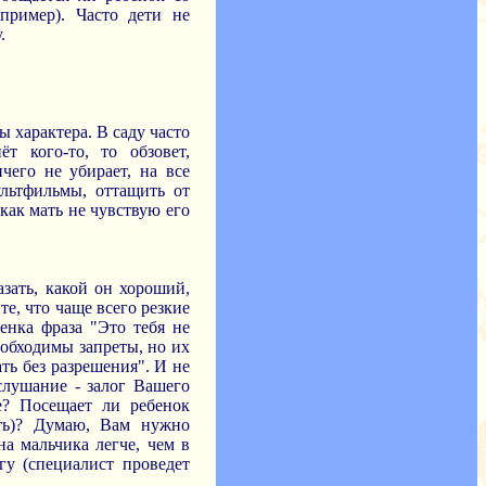
апример). Часто дети не
.
ы характера. В саду часто
т кого-то, то обзовет,
чего не убирает, на все
ультфильмы, оттащить от
 как мать не чувствую его
азать, какой он хороший,
те, что чаще всего резкие
енка фраза "Это тебя не
еобходимы запреты, но их
ть без разрешения". И не
слушание - залог Вашего
е? Посещает ли ребенок
сть)? Думаю, Вам нужно
на мальчика легче, чем в
гу (специалист проведет