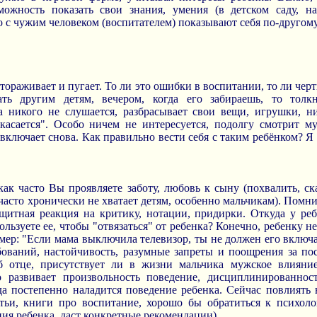
можность показать свои знания, умения (в детском саду, н
о с чужим человеком (воспитателем) показывают себя по-другому
тораживает и пугает. То ли это ошибки в воспитании, то ли черт
ь другим детям, вечером, когда его забираешь, то толкнё
а никого не слушается, разбрасывает свои вещи, игрушки, ни
касается". Особо ничем не интересуется, подолгу смотрит м
 включает снова. Как правильно вести себя с таким ребёнком? Я
как часто Вы проявляете заботу, любовь к сыну (похвалить, ск
 часто хронически не хватает детям, особенно мальчикам). Помни
ащитная реакция на критику, нотации, придирки. Откуда у реб
льзуете ее, чтобы "отвязаться" от ребенка? Конечно, ребенку н
мер: "Если мама выключила телевизор, ты не должен его включа
ебований, настойчивость, разумные запреты и поощрения за по
б отце, присутствует ли в жизни мальчика мужское влияни
 развивает произвольность поведение, дисциплинированно
а постепенно наладится поведение ребенка. Сейчас повлиять 
атьи, книги про воспитание, хорошо бы обратиться к психоло
ия ребенка, даст конкретные рекомендации).