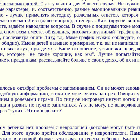
 несколько детей..."
актуально и для Вашего случая. Не нужно
ые характеры, и, соответственно, разные эмоциональные реак
но - лучше применять методику раздельных ответов, которая
ас отвечает Лиза (далее вопрос), а теперь - Катя (другой вопр
ите, задайте наводящие вопросы. В случае с поцелуями тоже мо
д сном всем вместе, обнявшись, рисовать шутливый "график п
ю, послезавтра опять Лизу, т.д. Маме график нужно соблюдать,
е обидно). Имена детей называю примерные, т.к. вы не написали,
тателях вслух, при детях - Ваше отношение, установки переда
и, которые "не такие хорошие, как мы". Лучше попытайтес
ке к праздникам, рассказывайте больше о своих детях, об их инт
нилось в октябре) проблемы с запоминанием. Он не может запомн
одобную информацию, стихи не хочет учить наотрез. Говорит уж
нием и ролевыми играми. По типу он интроверт-интуит-логик-
ица и развит, но нужно заниматься. А я не могу, не выдержив
раз "тупит". Что мне делать?
 у ребенка нет проблем с неврологией (которые могут быть 
. Для этого нужно пройти обследование у невропатолога. Пам
 нужно в игровой форме, учитывая интересы ребенка. Важно,