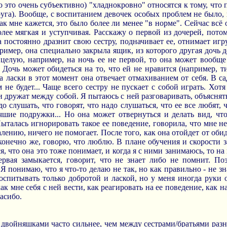
о это очень субъективно) "хладнокровно" относятся к тому, что
уга). Вообще, с воспитанием девочек особых проблем не было, 
ак мне кажется, это было более ли менее "в норме". Сейчас всё 
более мягкая и уступчивая. Расскажу о первой из дочерей, пото
 постоянно дразнит свою сестру, подначивает ее, отнимает иг
пример, она специально закрыла ящик, из которого другая дочь 
 я целую, например, на ночь ее не первой, то она может вооб
. Дочь может обидеться на то, что ей не нравится (например, т
а ласки в этот момент она отвечает отмахиванием от себя. В са
м не будет... Чаще всего сестру не пускает с собой играть. Хотя
и дружат между собой. Я пытаюсь с ней разговаривать, объяснят
о слушать, что говорят, что надо слушаться, что ее все любят, 
чшие подружки... Но она может отвернуться и делать вид, что
Пыталась игнорировать такое ее поведение, говорила, что мне не
жалению, ничего не помогает. После того, как она отойдет от об
, конечно же, говорю, что люблю. В плане обучения и скорости
я, что она это тоже понимает, и когда я с ними занимаюсь, то н
первая замыкается, говорит, что не знает либо не помнит. По
 Я понимаю, что я что-то делаю не так, но как правильно - не з
воспитывать только добротой и лаской, но у меня иногда руки 
ак мне себя с ней вести, как реагировать на ее поведение, как н
асибо.
двойняшками часто сильнее, чем между сестрами/братьями разно