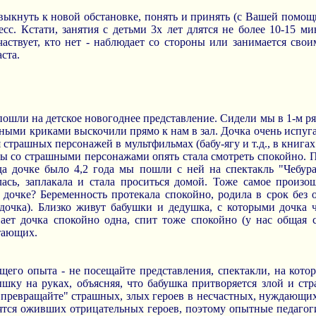
выкнуть к новой обстановке, понять и принять (с Вашей помощ
с. Кстати, занятия с детьми 3х лет длятся не более 10-15 ми
аствует, кто нет - наблюдает со стороны или занимается сво
ста.
 пошли на детское новогоднее представление. Сидели мы в 1-м ря
шными криками выскочили прямо к нам в зал. Дочка очень испуга
 страшных персонажей в мультфильмах (бабу-ягу и т.д., в книгах
мы со страшными персонажами опять стала смотреть спокойно. П
гда дочке было 4,2 года мы пошли с ней на спектакль "Чебура
ась, заплакала и стала проситься домой. Тоже самое произо
 дочке? Беременность протекала спокойно, родила в срок без
 дочка). Близко живут бабушки и дедушка, с которыми дочка ч
пает дочка спокойно одна, спит тоже спокойно (у нас общая с
тающих.
его опыта - не посещайте представления, спектакли, на котор
шку на руках, объясняя, что бабушка притворяется злой и стр
. "превращайте" страшных, злых героев в несчастных, нуждающих
оятся оживших отрицательных героев, поэтому опытные педаго