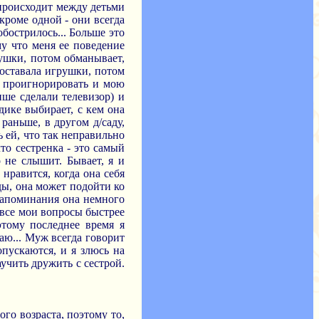
 происходит между детьми
кроме одной - они всегда
обострилось... Больше это
му что меня ее поведение
рушки, потом обманывает,
доставала игрушки, потом
ще проигнорировать и мою
ише сделали телевизор) и
дике выбирает, с кем она
 раньше, в другом д/саду,
ь ей, что так неправильно
что сестренка - это самый
 не слышит. Бывает, я и
 нравится, когда она себя
иды, она может подойти ко
 запоминания она немного
а все мои вопросы быстрее
этому последнее время я
наю... Муж всегда говорит
опускаются, и я злюсь на
аучить дружить с сестрой.
го возраста, поэтому то,