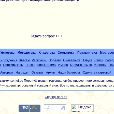
Задать вопрос >>>
Умнотека
Методитека
Кладотека
Семьятека
Празднитека
Мастеро
нь рождения
Квесты
Раскраски
Поделки
Смекалочка
Азбука
Стихи
Загад
ы
Сертификаты
Новогодние костюмы
Имена
Копилка опыта
Рецепты
При
Авторам
Награды
Отзывы
Архив
Наши баннеры
Сделать стартовой
лнышко»
solnet.ee
Перепубликация материалов без письменного согласия реда
®
— зарегистрированный товарный знак. Все права защищены и охраняются 
Сервер: fiber.ee