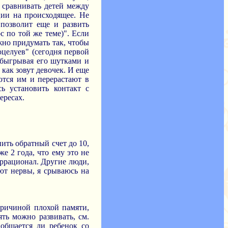
 сравнивать детей между
ции на происходящее. Не
 позволит еще и развить
ос по той же теме)". Если
жно придумать так, чтобы
оцелуев" (сегодня первой
 обыгрывая его шутками и
 как зовут девочек. И еще
ются им и перерастают в
ь установить контакт с
ересах.
ить обратный счет до 10,
е 2 года, что ему это не
иррационал. Другие люди,
ают нервы, я срываюсь на
причиной плохой памяти,
ять можно развивать, см.
 общается ли ребенок со