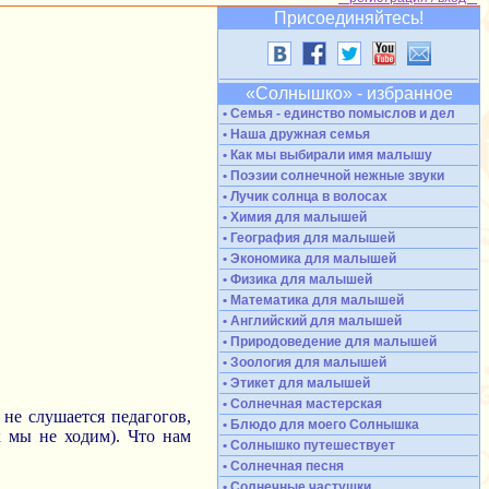
Присоединяйтесь!
«Солнышко» - избранное
• Семья - единство помыслов и дел
• Наша дружная семья
• Как мы выбирали имя малышу
• Поэзии солнечной нежные звуки
• Лучик солнца в волосах
• Химия для малышей
• География для малышей
• Экономика для малышей
• Физика для малышей
• Математика для малышей
• Английский для малышей
• Природоведение для малышей
• Зоология для малышей
• Этикет для малышей
• Солнечная мастерская
 не слушается педагогов,
• Блюдо для моего Солнышка
к мы не ходим). Что нам
• Солнышко путешествует
• Солнечная песня
• Солнечные частушки