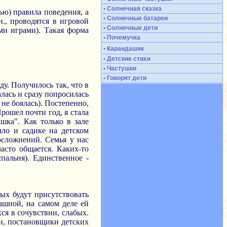
• Солнечная сказка
ью) правила поведения, а
• Солнечные батареи
н., проводятся в игровой
• Солнечные дети
ими играми). Такая форма
• Почемучка
• Карандашик
• Детские стихи
• Частушки
• Говорят дети
ду. Получилось так, что в
лась и сразу попросилась
 не боялась). Постепенно,
рошел почти год, я стала
шка". Как только в зале
шло и садике на детском
 осложнений. Семья у нас
асто общается. Каких-то
пальня). Единственное -
ых будут присутствовать
ашной, на самом деле ей
ся в сочувствии, слабых.
ги, постановщики детских