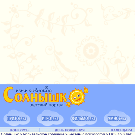
КОНКУРСЫ
ДЕНЬ РОЖДЕНИЯ
КАЛЕНДАРИ
Солнышко
>
Родительское собрание
>
Беседы с психологом
>
От 3 до 6 лет