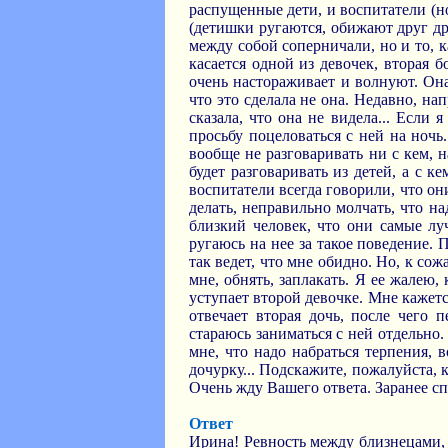
распущенные дети, и воспитатели (н
(детишки ругаются, обижают друг др
между собой соперничали, но и то, к
касается одной из девочек, вторая 
очень настораживает и волнуют. Она
что это сделала не она. Недавно, на
сказала, что она не видела... Если
просьбу поцеловаться с ней на ночь
вообще не разговаривать ни с кем, н
будет разговаривать из детей, а с ке
воспитатели всегда говорили, что он
делать, неправильно молчать, что над
близкий человек, что они самые лу
ругаюсь на нее за такое поведение. 
так ведет, что мне обидно. Но, к со
мне, обнять, заплакать. Я ее жалею
уступает второй девочке. Мне кажетс
отвечает вторая дочь, после чего 
стараюсь заниматься с ней отдельно.
мне, что надо набраться терпения, 
дочурку... Подскажите, пожалуйста, к
Очень жду Вашего ответа. Заранее сп
Ответ
Ирина! Ревность между близнецами, 