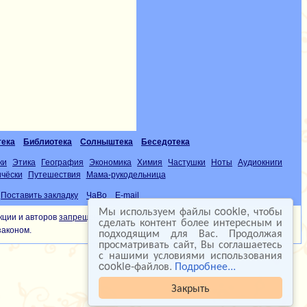
тека
Библиотека
Солныштека
Беседотека
ки
Этика
География
Экономика
Химия
Частушки
Ноты
Аудиокниги
чёски
Путешествия
Мама-рукодельница
Поставить закладку
ЧаВо
E-mail
Мы используем файлы cookie, чтобы
кции и авторов
запрещена
сделать контент более интересным и
подходящим для Вас. Продолжая
законом.
просматривать сайт, Вы соглашаетесь
с нашими условиями использования
cookie-файлов.
Подробнее...
Закрыть