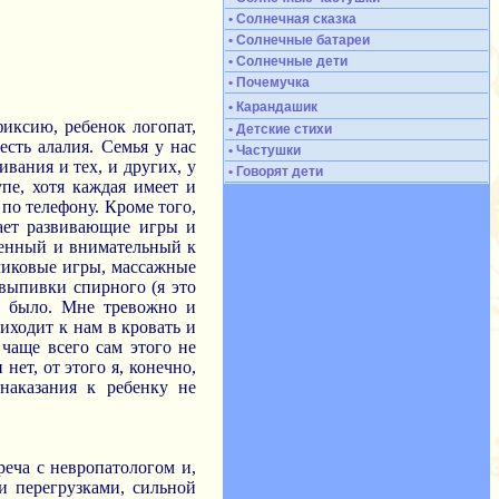
• Солнечная сказка
• Солнечные батареи
• Солнечные дети
• Почемучка
• Карандашик
иксию, ребенок логопат,
• Детские стихи
есть алалия. Семья у нас
• Частушки
вания и тех, и других, у
• Говорят дети
пе, хотя каждая имеет и
 по телефону. Кроме того,
тает развивающие игры и
твенный и внимательный к
чиковые игры, массажные
 выпивки спирного (я это
ды было. Мне тревожно и
иходит к нам в кровать и
 чаще всего сам этого не
нет, от этого я, конечно,
наказания к ребенку не
еча с невропатологом и,
и перегрузками, сильной