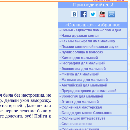
Присоединяйтесь!
«Солнышко» - избранное
• Семья - единство помыслов и дел
• Наша дружная семья
• Как мы выбирали имя малышу
• Поэзии солнечной нежные звуки
• Лучик солнца в волосах
• Химия для малышей
• География для малышей
• Экономика для малышей
• Физика для малышей
• Математика для малышей
• Английский для малышей
• Природоведение для малышей
ч была без настроения, не
• Зоология для малышей
. Делали укол-заморозку.
• Этикет для малышей
ится врачей. Даже лечили
• Солнечная мастерская
ое первое лечение было у
• Блюдо для моего Солнышка
те долечить зуб! Пойти к
• Солнышко путешествует
• Солнечная песня
• Солнечные частушки