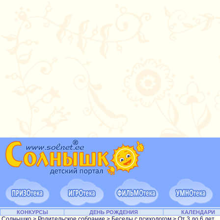
КОНКУРСЫ
ДЕНЬ РОЖДЕНИЯ
КАЛЕНДАРИ
Солнышко
>
Родительское собрание
>
Беседы с психологом
>
От 3 до 6 лет