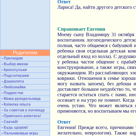
Ответ
Лариса! Да, найти другого детского 
Спрашивает Евгения
Моему сыну Владимиру 31 октября и
воспитанник логопедического детско
полная, часто общаемся с бабушкой и
ребенка своя отдельная детская ко
Родителям
отдельный вход из холла). С дедушко
• Прелюдия
у ребенка частое общение с праба
• Выбор имени
конструирование, а также игры, свя
• Крохотульки
окружающим. Из расслабляющих элем
• Подсолнушки
коврики. Отношения в семье хорошие
• Дошколята
могу назвать запоем), без дебоша
• Любознайки
доставляет большое неудобство то, 
• Подростки
старается остаться спать с нами, и
• Мама-рукодельница
осознает и на утро не помнит. Когда 
• Копилка опыта
очень устаю. Что может являться 
• За советом к логопеду
применяются, но воспитываем мы его 
• Приятного аппетита!
Ответ
• Скачай!
Евгения! Прежде всего, причинами 
• Будь здоров!
желательно, неврологом). Также н
• Пальчиковые игры