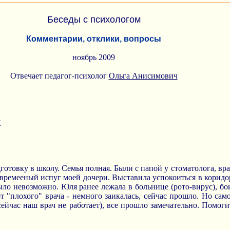
Беседы с психологом
Комментарии, отклики, вопросы
ноябрь 2009
Отвечает педагог-психолог
Ольга Анисимович
?
дготовку в школу. Семья полная. Были с папой у стоматолога, вра
овремееный испуг моей дочери. Выставила успокоиться в коридор
было невозможно. Юля ранее лежала в больнице (рото-вирус), бо
 "плохого" врача - немного заикалась, сейчас прошло. Но сам
сейчас наш врач не работает), все прошло замечательно. Помоги