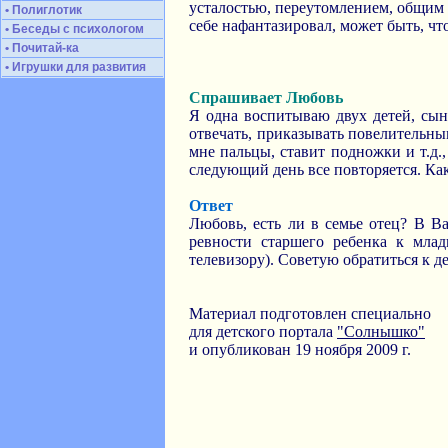
усталостью, переутомлением, общим с
• Полиглотик
себе нафантазировал, может быть, что
• Беседы с психологом
• Почитай-ка
• Игрушки для развития
Спрашивает Любовь
Я одна воспитываю двух детей, сын 
отвечать, приказывать повелительны
мне пальцы, ставит подножки и т.д.,
следующий день все повторяется. Как
Ответ
Любовь, есть ли в семье отец? В В
ревности старшего ребенка к мла
телевизору). Советую обратиться к д
Материал подготовлен специально
для детского портала
"Солнышко"
и опубликован 19 ноября 2009 г.