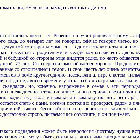
стоматолога, умеющего находить контакт с детьми.
сполнилось шесть лет. Ребенок получил родовую травму - асф
го сада, до четырех лет не говорил, сейчас говорит четко, но 
 дедушкой со стороны мамы, т.к. в доме есть комнаты для прожи
мната (смежная с родителями и между комнатами есть дверь-ку
й и бабушкой со стороны отца видится редко, но часто общается
бушкой 77 лет. Со сверстниками общается хорошо. Предпочи
занные со строительной темой. В свои шесть лет очень ответс
ентов в доме круглогодично песок, ванна, игра с котом, паль
, но до недавнего времени у отца раз в два-три месяца были
 и скандалов, но, конечно, напряжение в семье в эти перио
что сын ежедневно в течение длительного периода среди ночи пр
ногда ходит туда-сюда из комнаты в комнату по пять-шесть раз,
остается спать с нами, ногами постоянно проверяет, рядом я или 
причиной такого беспокойного сна, непонятно. Физические 
достаточно строго, пытаемся все объяснять, и он понимает.
такого подведения может быть неврология (поэтому нужна встр
арушения сна могут быть связаны с дневными эмоциональным