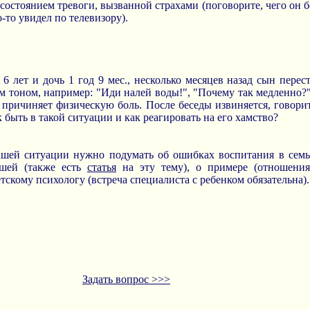
остоянием тревоги, вызванной страхами (поговорите, чего он бо
-то увидел по телевизору).
6 лет и дочь 1 год 9 мес., несколько месяцев назад сын перест
м тоном, например: "Иди налей воды!", "Почему так медленно?"
 причиняет физическую боль. После беседы извиняется, говорит,
 быть в такой ситуации и как реагировать на его хамство?
ашей ситуации нужно подумать об ошибках воспитания в семь
дшей (также есть
статья
на эту тему), о примере (отношения
етскому психологу (встреча специалиста с ребенком обязательна).
Задать вопрос >>>