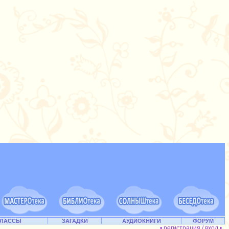
КЛАССЫ
ЗАГАДКИ
АУДИОКНИГИ
ФОРУМ
• регистрация / вход •