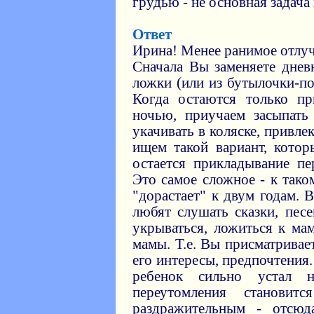
грудью - не основная задача
Ответ
Ирина! Менее ранимое отлуч
Сначала Вы заменяете дне
ложки (или из бутылочки-по
Когда остаются только п
ночью, приучаем засыпать
укачивать в коляске, привлек
ищем такой вариант, кото
остается прикладывание п
Это самое сложное - к так
"дорастает" к двум годам. 
любят слушать сказки, пес
укрываться, ложиться к ма
мамы. Т.е. Вы присматривае
его интересы, предпочтения.
ребенок сильно устал 
переутомления становит
раздражительным - отсю