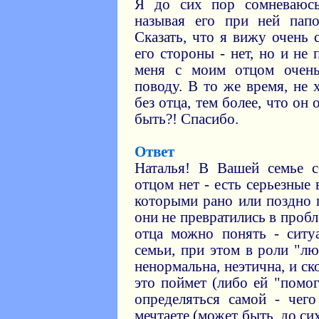
Я до сих пор сомневаюсь
называя его при ней пап
Сказать, что я вижу очень 
его стороны - нет, но и не
меня с моим отцом очен
поводу. В то же время, не 
без отца, тем более, что он 
быть?! Спасибо.
Ответ
Наталья! В Вашей семье с
отцом нет - есть серьезные
которыми рано или поздно 
они не превратились в проб
отца можно понять - ситу
семьи, при этом в роли "л
ненормальна, неэтична, и с
это поймет (либо ей "помо
определяться самой - чег
мечтаете (может быть, до си