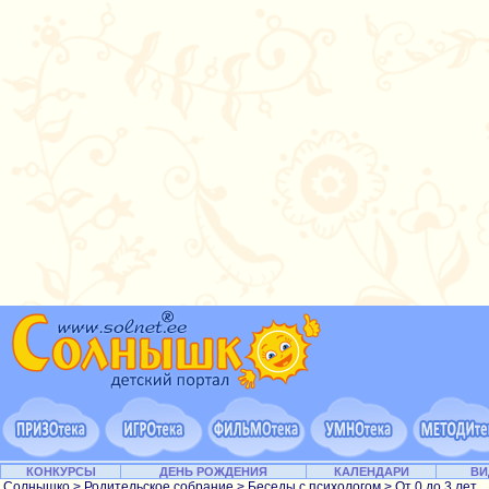
КОНКУРСЫ
ДЕНЬ РОЖДЕНИЯ
КАЛЕНДАРИ
ВИ
Солнышко
>
Родительское собрание
>
Беседы с психологом
>
От 0 до 3 лет