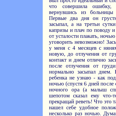
Был просто идеальный и сп
что совершила ошибку, 
вернувшись из больницы 
Первые два дня он груст
засыпал, а на третьи сутк
капризы и плач по поводу и
от усталости плакать, ночью
уговорить невозможно! Зас
у меня с 4 месяцев с няня
новую, до отлучения от гр
контакт и днем отлично зас
после отлучения от груди
нормально засыпал днем.
ребенка не узнаю - как по
ночью (спустя 6 дней после
ночного ора (а малыш с
шепотом сказал ему что-
прекращай реветь! Что это та
нашел себе удобное полож
несколько раз ночью. Дум