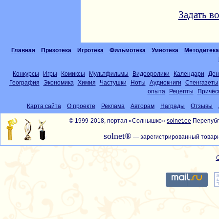
Задать в
Главная
Призотека
Игротека
Фильмотека
Умнотека
Методитека
Конкурсы
Игры
Комиксы
Мультфильмы
Видеоролики
Календари
Ден
География
Экономика
Химия
Частушки
Ноты
Аудиокниги
Стенгазеты
опыта
Рецепты
Причёс
Карта сайта
О проекте
Реклама
Авторам
Награды
Отзывы
© 1999-2018, портал «Солнышко»
solnet.ee
Перепубл
solnet®
— зарегистрированный товарн
С