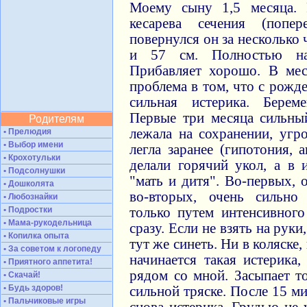
Моему сыну 1,5 месяца. 
кесарева сечения (попе
повернулся он за несколько 
и 57 см. Полностью на
Прибавляет хорошо. В ме
проблема в том, что с рожд
сильная истерика. Берем
Первые три месяца сильный
Родителям
лежала на сохранении, угр
• Прелюдия
• Выбор имени
легла заранее (гипотония, 
• Крохотульки
делали горячий укол, а в 
• Подсолнушки
"мать и дитя". Во-первых, о
• Дошколята
во-вторых, очень сильно
• Любознайки
• Подростки
только путем интенсивного
• Мама-рукодельница
сразу. Если не взять на руки
• Копилка опыта
тут же синеть. Ни в коляске,
• За советом к логопеду
начинается такая истерика
• Приятного аппетита!
рядом со мной. Засыпает т
• Скачай!
• Будь здоров!
сильной тряске. После 15 м
• Пальчиковые игры