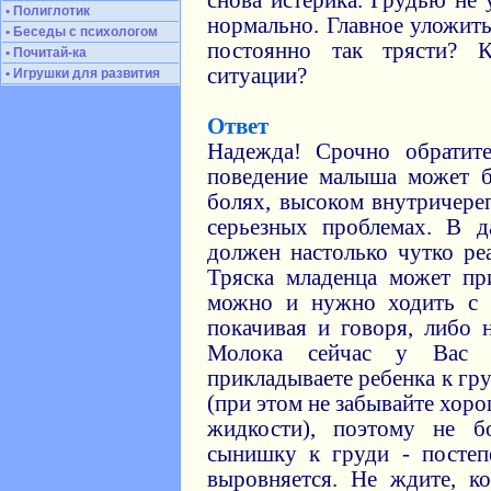
снова истерика. Грудью не 
• Полиглотик
нормально. Главное уложить
• Беседы с психологом
постоянно так трясти? 
• Почитай-ка
ситуации?
• Игрушки для развития
Ответ
Надежда! Срочно обратите
поведение малыша может 
болях, высоком внутричере
серьезных проблемах. В д
должен настолько чутко реа
Тряска младенца может пр
можно и нужно ходить с 
покачивая и говоря, либо 
Молока сейчас у Вас 
прикладываете ребенка к гр
(при этом не забывайте хор
жидкости), поэтому не б
сынишку к груди - посте
выровняется. Не ждите, к