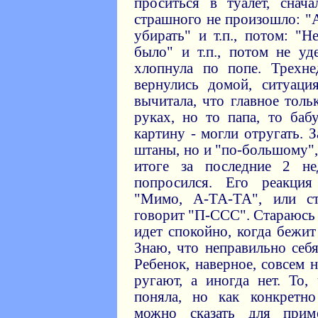
проситься в туалет, снач
страшного не произошло: "А
убирать" и т.п., потом: "
было" и т.п., потом не уд
хлопнула по попе. Трехне
вернулись домой, ситуаци
вычитала, что главное толь
руках, но то папа, то ба
картину - могли отругать. З
штаны, но и "по-большому",
итоге за последние 2 н
попросился. Его реакци
"Мимо, А-ТА-ТА", или ст
говорит "П-ССС". Стараюсь 
идет спокойно, когда бежит
Знаю, что неправильно себя
Ребенок, наверное, совсем 
ругают, а иногда нет. То,
поняла, но как конкретно
можно сказать для прим