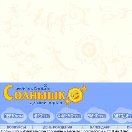
КОНКУРСЫ
ДЕНЬ РОЖДЕНИЯ
КАЛЕНДАРИ
ВИ
Солнышко
>
Родительское собрание
>
Беседы с психологом
>
От 0 до 3 лет