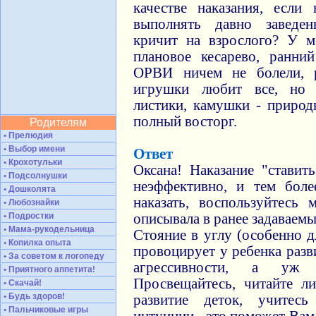
качестве наказания, если 
выполнять давно заведен
кричит на взрослого? У м
плановое кесарево, ранний
ОРВИ ничем не болели, р
игрушки любит все, но 
листики, камушки - природ
полный восторг.
Родителям
• Прелюдия
• Выбор имени
Ответ
• Крохотульки
Оксана! Наказание "ставит
• Подсолнушки
неэффективно, и тем бол
• Дошколята
наказать, воспользуйтесь 
• Любознайки
• Подростки
описывала в ранее задаваем
• Мама-рукодельница
Стояние в углу (особенно д
• Копилка опыта
провоцирует у ребенка разв
• За советом к логопеду
агрессивности, а уж
• Приятного аппетита!
Просвещайтесь, читайте л
• Скачай!
• Будь здоров!
развитие деток, учитес
• Пальчиковые игры