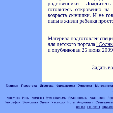
родственники. Дождитес
готовьтесь откровенно на
возраста сынишки. И не гов
папы в жизни ребенка просто 
Материал подготовлен спец
для детского портала
"Солн
и опубликован 25 июня 2009 
Задать в
Главная
Призотека
Игротека
Фильмотека
Умнотека
Методитека
Конкурсы
Игры
Комиксы
Мультфильмы
Видеоролики
Календари
Ден
География
Экономика
Химия
Частушки
Ноты
Аудиокниги
Стенгазеты
опыта
Рецепты
Причёс