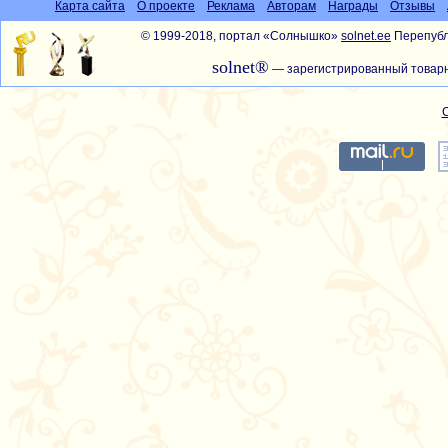
Карта сайта
О проекте
Реклама
Авторам
Награды
Отзывы
© 1999-2018, портал «Солнышко»
solnet.ee
Перепубл
solnet®
— зарегистрированный товарн
С