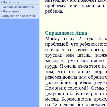
интуиции - это поможет Вам
• Полиглотик
проблему или правильно 
• Беседы с психологом
ребенка.
• Почитай-ка
• Игрушки для развития
Спрашивает Анна
Моему сыну 2 года 4 м
проблемой, что ребенок по
и играет со своей писей,
трусики или штаны завяз
засыпает, рука постоянно
грудь. Я очень из-за этого 
том, что он досих пор с
рекомендовала нам обратитс
дальнейших проблем (неуже
Помогите советом!!! Семья 
дедушки и бабушки, растет 
месяц. Беременность прох
на 42 неделе без осложнен