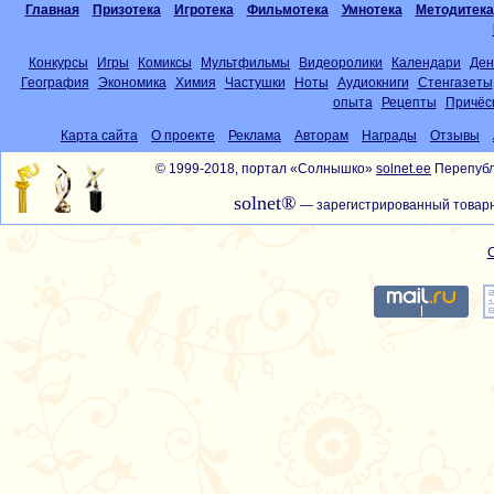
Главная
Призотека
Игротека
Фильмотека
Умнотека
Методитека
Конкурсы
Игры
Комиксы
Мультфильмы
Видеоролики
Календари
Ден
География
Экономика
Химия
Частушки
Ноты
Аудиокниги
Стенгазеты
опыта
Рецепты
Причёс
Карта сайта
О проекте
Реклама
Авторам
Награды
Отзывы
© 1999-2018, портал «Солнышко»
solnet.ee
Перепубл
solnet®
— зарегистрированный товарн
С