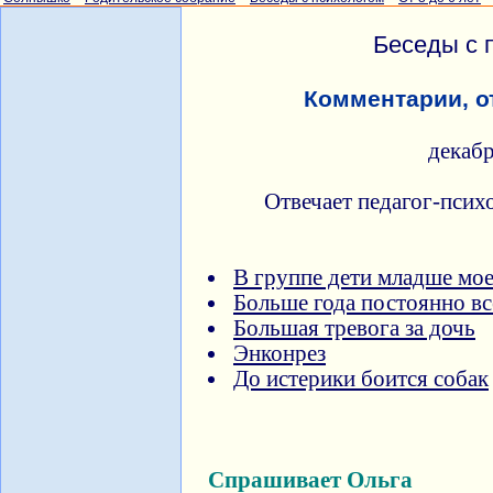
Беседы с 
Комментарии, о
декаб
Отвечает педагог-псих
В группе дети младше мое
Больше года постоянно в
Большая тревога за дочь
Энконрез
До истерики боится собак
Спрашивает Ольга