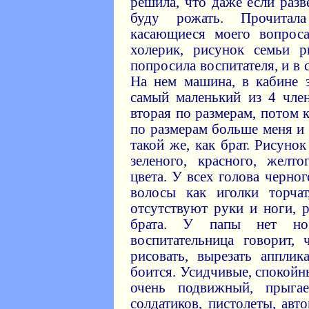
решила, что даже если разв
буду рожать. Прочитал
касающиеся моего вопрос
холерик, рисунок семьи р
попросила воспитателя, и в 
На нем машина, в кабине 
самый маленький из 4 чле
вторая по размерам, потом 
по размерам больше меня и 
такой же, как брат. Рисуно
зеленого, красного, желт
цвета. У всех голова черно
волосы как иголки торчат
отсутствуют руки и ноги, 
брата. У папы нет но
воспитательница говорит,
рисовать, вырезать апплик
боится. Усидчивые, спокойны
очень подвижный, прыгае
солдатиков, пистолеты, авт