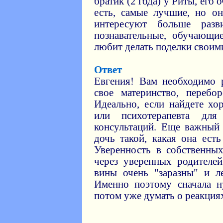
братик (2 года) у Риты, его
есть, самые лучшие, но он
интересуют больше раз
познавательные, обучающи
любит делать поделки своим
Ответ
Евгения! Вам необходимо р
свое материнство, перебо
Идеально, если найдете хо
или психотерапевта дл
консультаций. Еще важный
дочь такой, какая она ест
Уверенность в собственны
через уверенных родителей
вины очень "заразны" и л
Именно поэтому сначала н
потом уже думать о реакциях