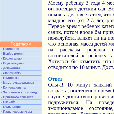
Моему ребенку 3 года 4 мес
он посещает детский сад. В
покоя, а дело все в том, чт
младше его (от 2-3 лет, ро
Первое время ребенок катег
садик, потом вроде бы прив
пожалуйста, влияет ли на по
что основная масса детей м
Родителям
на рассказы ребенка 
• Прелюдия
• Выбор имени
воспитателей к ребенку,
• Крохотульки
Хотелось бы отметить, что 
• Подсолнушки
отводится по 10 минут. Дост
• Дошколята
• Любознайки
• Подростки
Ответ
• Мама-рукодельница
Ольга! 10 минут занятий
• Копилка опыта
возраста, постепенно время 
• За советом к логопеду
группе достаточно ровесн
• Приятного аппетита!
подружиться. На пове
• Скачай!
• Будь здоров!
эмоциональное состояни
• Пальчиковые игры