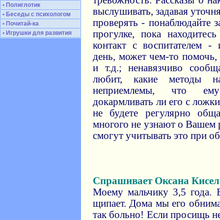
тревожность. Рассказы о н
• Полиглотик
выслушивать, задавая уточ
• Беседы с психологом
проверять - понаблюдайте з
• Почитай-ка
прогулке, пока находитес
• Игрушки для развития
контакт с воспитателем - 
день, может чем-то помочь,
и т.д.; ненавязчиво сооб
любит, какие методы н
неприемлемы, что ему
докармливать ли его с ложки
не будете регулярно обща
многого не узнают о Вашем р
смогут учитывать это при о
Спрашивает Оксана Кисел
Моему мальчику 3,5 года. 
щипает. Дома мы его обнима
так больно! Если просищь н