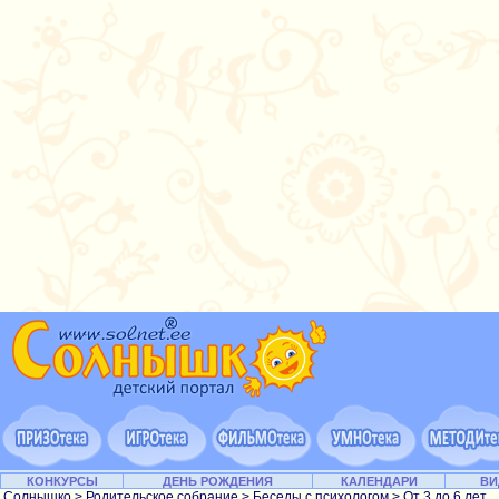
КОНКУРСЫ
ДЕНЬ РОЖДЕНИЯ
КАЛЕНДАРИ
ВИ
Солнышко
>
Родительское собрание
>
Беседы с психологом
>
От 3 до 6 лет