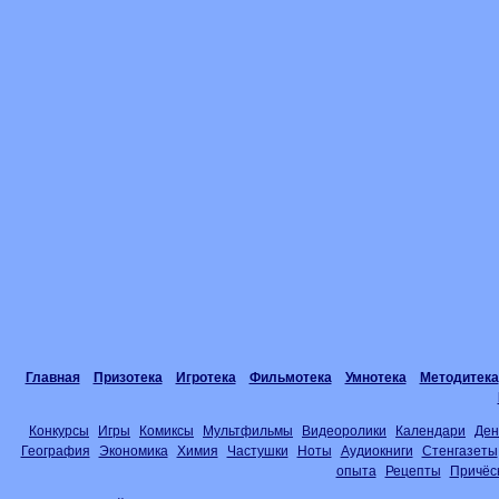
Главная
Призотека
Игротека
Фильмотека
Умнотека
Методитека
Конкурсы
Игры
Комиксы
Мультфильмы
Видеоролики
Календари
Ден
География
Экономика
Химия
Частушки
Ноты
Аудиокниги
Стенгазеты
опыта
Рецепты
Причёс