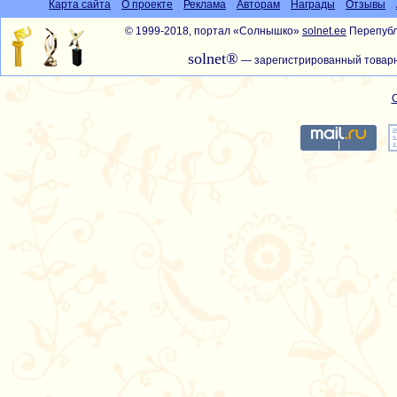
Карта сайта
О проекте
Реклама
Авторам
Награды
Отзывы
© 1999-2018, портал «Солнышко»
solnet.ee
Перепубл
solnet®
— зарегистрированный товарн
С