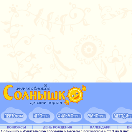
КОНКУРСЫ
ДЕНЬ РОЖДЕНИЯ
КАЛЕНДАРИ
ВИ
Солнышко
>
Родительское собрание
>
Беседы с психологом
>
От 3 до 6 лет