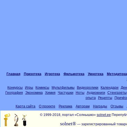
Главная
Призотека
Игротека
Фильмотека
Умнотека
Методитека
Конкурсы
Игры
Комиксы
Мультфильмы
Видеоролики
Календари
Ден
География
Экономика
Химия
Частушки
Ноты
Аудиокниги
Стенгазеты
опыта
Рецепты
Причёс
Карта сайта
О проекте
Реклама
Авторам
Награды
Отзывы
© 1999-2018, портал «Солнышко»
solnet.ee
Перепубл
solnet®
— зарегистрированный товарн