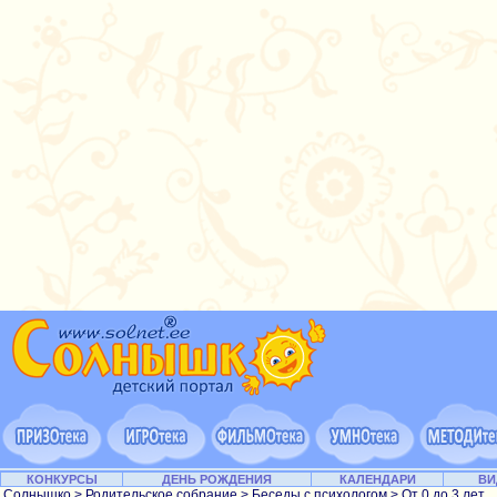
КОНКУРСЫ
ДЕНЬ РОЖДЕНИЯ
КАЛЕНДАРИ
ВИ
Солнышко
>
Родительское собрание
>
Беседы с психологом
>
От 0 до 3 лет