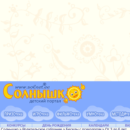
КОНКУРСЫ
ДЕНЬ РОЖДЕНИЯ
КАЛЕНДАРИ
ВИ
Солнышко
>
Родительское собрание
>
Беседы с психологом
>
От 3 до 6 лет