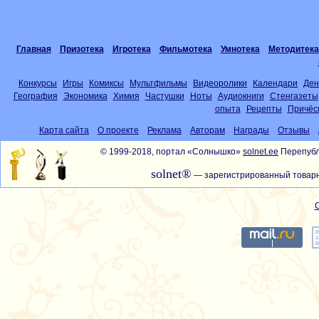
Главная
Призотека
Игротека
Фильмотека
Умнотека
Методитека
Конкурсы
Игры
Комиксы
Мультфильмы
Видеоролики
Календари
Ден
География
Экономика
Химия
Частушки
Ноты
Аудиокниги
Стенгазеты
опыта
Рецепты
Причёс
Карта сайта
О проекте
Реклама
Авторам
Награды
Отзывы
© 1999-2018, портал «Солнышко»
solnet.ee
Перепубл
solnet®
— зарегистрированный товарн
С