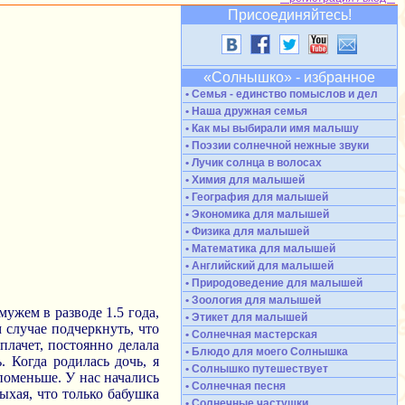
Присоединяйтесь!
«Солнышко» - избранное
• Семья - единство помыслов и дел
• Наша дружная семья
• Как мы выбирали имя малышу
• Поэзии солнечной нежные звуки
• Лучик солнца в волосах
• Химия для малышей
• География для малышей
• Экономика для малышей
• Физика для малышей
• Математика для малышей
• Английский для малышей
• Природоведение для малышей
• Зоология для малышей
мужем в разводе 1.5 года,
• Этикет для малышей
 случае подчеркнуть, что
• Солнечная мастерская
плачет, постоянно делала
• Блюдо для моего Солнышка
. Когда родилась дочь, я
• Солнышко путешествует
поменьше. У нас начались
• Солнечная песня
ыхая, что только бабушка
• Солнечные частушки