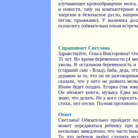
улучшающее кровообращение мозга
и новости, табу на компьютерные и
энергию в безопасное русло, наприм
бегом, прыжками). У мальчика дол
психологу (обязательна очная встреч
Спрашивает Светлана
Здравствуйте, Ольга Викторовна! Оче
35 лет. Во время беременности (4 ме
уколы. В остальном беременность и
(старший сын - Влад), баба, деда, тёт
дураком за то, что он не разговарива
сказали, что у него не развита мел
Иначе будет поздно. Егорка (так зов
Он обожает книги, музыку. Едва за
знаю, что делать. Не у кого спросит
стихи, пел песни. Полная противопо
Ответ
Светлана! Обязательно пройдите по
может передаваться ребенку при 
несколько замедленно, что часто быв
То, что ребенок любит слушать муз