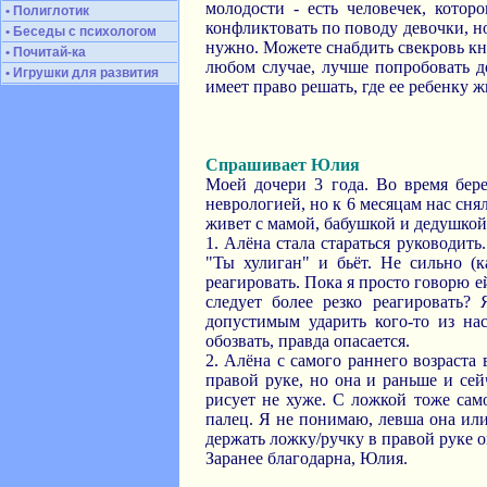
молодости - есть человечек, котор
• Полиглотик
конфликтовать по поводу девочки, н
• Беседы с психологом
нужно. Можете снабдить свекровь кн
• Почитай-ка
любом случае, лучше попробовать до
• Игрушки для развития
имеет право решать, где ее ребенку жи
Спрашивает Юлия
Моей дочери 3 года. Во время бер
неврологией, но к 6 месяцам нас сня
живет с мамой, бабушкой и дедушкой.
1. Алёна стала стараться руководить.
"Ты хулиган" и бьёт. Не сильно (к
реагировать. Пока я просто говорю ей
следует более резко реагировать?
допустимым ударить кого-то из нас
обозвать, правда опасается.
2. Алёна с самого раннего возраста
правой руке, но она и раньше и сей
рисует не хуже. С ложкой тоже само
палец. Я не понимаю, левша она или
держать ложку/ручку в правой руке о
Заранее благодарна, Юлия.