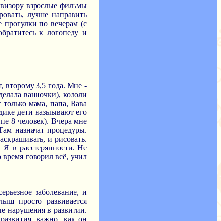
визору взрослые фильмы
ровать, лучше направить
е прогулки по вечерам (с
обратитесь к логопеду и
 второму 3,5 года. Мне -
делала ванночки), кололи
только мама, папа, Вава
 садике дети назыывают его
ппе 8 человек). Вчера мне
 Там назначат процедуры.
раскрашивать, и рисовать.
 Я в расстерянности. Не
о время говорил всё, учил
ерьезное заболевание, и
лыш просто развивается
ые нарушения в развитии.
развития, важно, как он