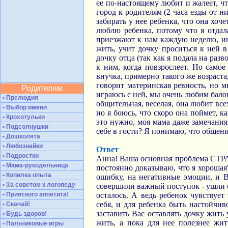
ее по-настоящему любит и жалеет, что
город к родителям (2 часа езды от н
забирать у нее ребенка, что она хоче
люблю ребенка, потому что я отдал
приезжают к нам каждую неделю, ино
жить, учит дочку проситься к ней в
дочку отца (так как я подала на раз
к ним, когда повзрослеет. Но самое
внучка, примерно такого же возраста,
говорит материнская ревность, но м
Родителям
играюсь с ней, мы очень любим балова
• Прелюдия
общительная, веселая, она любит всех
• Выбор имени
но я боюсь, что скоро она поймет, к
• Крохотульки
это нужно, моя мама даже замечания б
• Подсолнушки
себе в гости? Я понимаю, что общени
• Дошколята
• Любознайки
Ответ
• Подростки
Анна! Ваша основная проблема СТРАХ
• Мама-рукодельница
постоянно доказываю, что я хорошая
• Копилка опыта
ошибку, на негативные эмоции, и 
• За советом к логопеду
совершили важный поступок - ушли о
• Приятного аппетита!
осталось. А ведь ребенок чувствуе
себя, и для ребенка быть настойчив
• Скачай!
заставить Вас оставлять дочку жить 
• Будь здоров!
жить, а пока для нее полезнее жи
• Пальчиковые игры