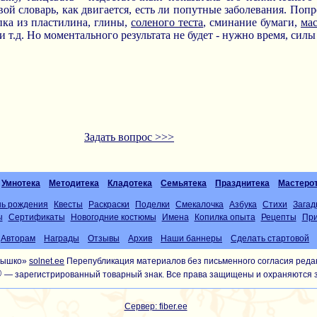
вой словарь, как двигается, есть ли попутные заболевания. Поп
пка из пластилина, глины,
соленого теста
, сминание бумаги,
ма
и т.д. Но моментального результата не будет - нужно время, сил
Задать вопрос >>>
Умнотека
Методитека
Кладотека
Семьятека
Празднитека
Мастеро
нь рождения
Квесты
Раскраски
Поделки
Смекалочка
Азбука
Стихи
Загад
ы
Сертификаты
Новогодние костюмы
Имена
Копилка опыта
Рецепты
При
Авторам
Награды
Отзывы
Архив
Наши баннеры
Сделать стартовой
лнышко»
solnet.ee
Перепубликация материалов без письменного согласия реда
®
— зарегистрированный товарный знак. Все права защищены и охраняются 
Сервер: fiber.ee