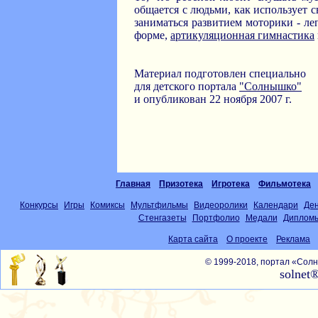
общается с людьми, как использует с
заниматься развитием моторики - ле
форме,
артикуляционная гимнастика
Материал подготовлен специально
для детского портала
"Солнышко"
и опубликован 22 ноября 2007 г.
Главная
Призотека
Игротека
Фильмотека
Конкурсы
Игры
Комиксы
Мультфильмы
Видеоролики
Календари
Де
Стенгазеты
Портфолио
Медали
Диплом
Карта сайта
О проекте
Реклама
© 1999-2018, портал «Со
solnet