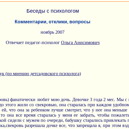
Беседы с психологом
Комментарии, отклики, вопросы
ноябрь 2007
Отвечает педагог-психолог
Ольга Анисимович
рук (по мнению детсадовского психолога)
ровь) фанатически любит мою дочь. Девочке 3 года 2 мес. Мы с 
до этого жили со свекровью, она старалась при каждом удобном
 ей, что она за ребенком лучше смотрит, что у нее она меньше 
 то она все время старалась у меня ее забрать, чтобы пожалеть
чкой сидели с мужем по очереди, бабушку старались привлекать 
а,свекровь разрешала дочке все, что запрещала я, при этом взд