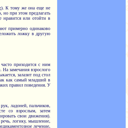
е
). К тому же она еще не
, но при этом предлагать
не нравится или отойти в
тают примерно одинаково
реложить ложку в другую
 часто приходится с ним
е. На замечания взрослого
ыкается, залазит под стол
 так как самый младший в
каких правил поведения. У
рук, ладоней, пальчиков,
сте со взрослым, затем
ировать свои движения).
 речь, логику, мышление,
медикаментозное лечение,