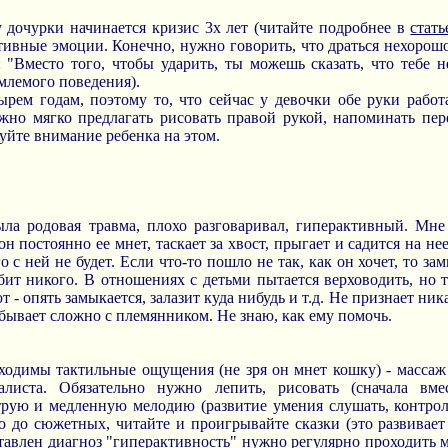
у дочурки начинается кризис 3х лет (читайте подробнее в
стать
тивные эмоции. Конечно, нужно говорить, что драться нехорошо
 "Вместо того, чтобы ударить, ты можешь сказать, что тебе 
емлемого поведения).
тырем годам, поэтому то, что сейчас у девочки обе руки рабо
жно мягко предлагать рисовать правой рукой, напоминать пе
руйте внимание ребенка на этом.
ла родовая травма, плохо разговаривал, гиперактивный. Мне
он постоянно ее мнет, таскает за хвост, прыгает и садится на не
о с ней не будет. Если что-то пошло не так, как он хочет, то зам
бит никого. В отношениях с детьми пытается верховодить, но
т - опять замыкается, залазит куда нибудь и т.д. Не признает ни
 бывает сложно с племянником. Не знаю, как ему помочь.
одимы тактильные ощущения (не зря он мнет кошку) - массаж 
иста. Обязательно нужно лепить, рисовать (сначала вме
струю и медленную мелодию (развитие умения слушать, контрол
 до сюжетных, читайте и проигрывайте сказки (это развивает
ставлен диагноз "гиперактивность" нужно регулярно проходить 