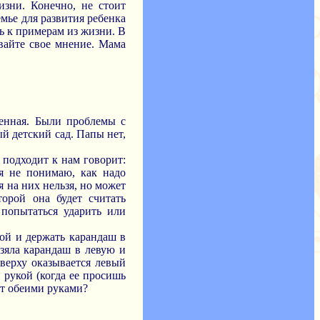
изни. Конечно, не стоит
мье для развития ребенка
ь к примерам из жизни. В
ивайте свое мнение. Мама
енная. Были проблемы с
ый детский сад. Папы нет,
а подходит к нам говорит:
 я не понимаю, как надо
я на них нельзя, но может
торой она будет считать
 попытаться ударить или
кой и держать карандаш в
взяла карандаш в левую и
сверху оказывается левый
 рукой (когда ее просишь
ет обеими руками?