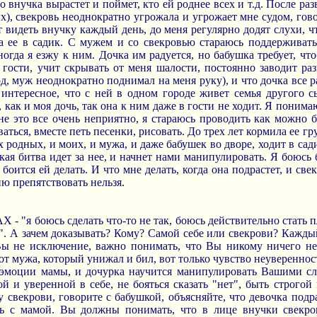
 внучка вырастет и поймет, кто ей роднее всех и т.д. После раз
их), свекровь неоднократно угрожала и угрожает мне судом, гов
т видеть внучку каждый день, до меня регулярно додят слухи, чт
а ее в садик. С мужем и со свекровью стараюсь поддерживат
гда я езжу к ним. Дочка им радуется, но бабушка требует, что
 гости, учит скрывать от меня шалости, постоянно заводит ра
вод, муж неоднократно поднимал на меня руку), и что дочка все 
 интересное, что с ней в одном городе живет семья другого сы
 как и моя дочь, так она к ним даже в гости не ходит. Я понима
не это все очень неприятно, я стараюсь проводить как можно 
ться, вместе петь песенки, рисовать. До трех лет кормила ее гр
 родных, и моих, и мужа, и даже бабушек во дворе, ходит в сади
акая битва идет за нее, и начнет нами манипулировать. Я боюсь 
оится ей делать. И что мне делать, когда она подрастет, и свек
ю препятствовать нельзя.
 - "я боюсь сделать что-то не так, боюсь действительно стать 
". А зачем доказывать? Кому? Самой себе или свекрови? Кажды
Вы не исключение, важно понимать, что Вы никому ничего н
т мужа, который унижал и бил, вот только чувство неуверенно
т эмоции мамы, и дочурка научится манипулировать Вашими сл
ой и уверенной в себе, не бояться сказать "нет", быть строгой
у свекрови, говорите с бабушкой, объясняйте, что девочка подр
ть с мамой. Вы должны понимать, что в лице внучки свекро