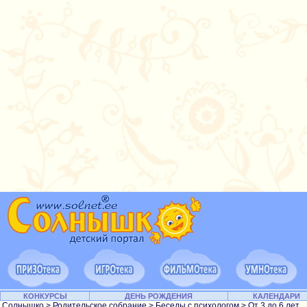
КОНКУРСЫ
ДЕНЬ РОЖДЕНИЯ
КАЛЕНДАРИ
Солнышко
>
Родительское собрание
>
Беседы с психологом
>
От 3 до 6 лет