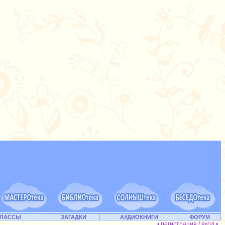
КЛАССЫ
ЗАГАДКИ
АУДИОКНИГИ
ФОРУМ
• регистрация / вход •