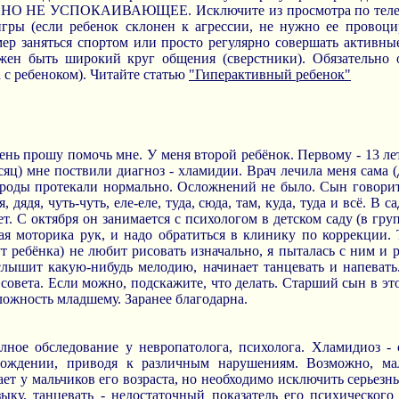
, НО НЕ УСПОКАИВАЮЩЕЕ. Исключите из просмотра по теле
гры (если ребенок склонен к агрессии, не нужно ее провоци
ер заняться спортом или просто регулярно совершать активны
жен быть широкий круг общения (сверстники). Обязательно 
а с ребеноком). Читайте статью
"Гиперактивный ребенок"
нь прошу помочь мне. У меня второй ребёнок. Первому - 13 лет,
сяц) мне поствили диагноз - хламидии. Врач лечила меня сама (
 роды протекали нормально. Осложнений не было. Сын говорит 
я, дядя, чуть-чуть, еле-еле, туда, сюда, там, куда, туда и всё. В
ет. С октября он занимается с психологом в детском саду (в гру
кая моторика рук, и надо обратиться в клинику по коррекции.
ут ребёнка) не любит рисовать изначально, я пыталась с ним и 
слышит какую-нибудь мелодию, начинает танцевать и напевать.
ь совета. Если можно, подскажите, что делать. Старший сын в эт
ложность младшему. Заранее благодарна.
лное обследование у невропатолога, психолога. Хламидиоз - с
рождении, приводя к различным нарушениям. Возможно, ма
ает у мальчиков его возраста, но необходимо исключить серьезн
ыку, танцевать - недостаточный показатель его психического 