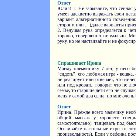
Ответ
Юлия! 1. Не забывайте, что сейчас 
умеет адекватно выражать свои нега
вариант альтернативного поведения:
сторону, или ... (далее варианты при
2. Ведущая рука определяется к че
хорошо, совершенно нормально. Мо
руку, но не настаивайте и не фокуси
Спрашивает Ирина
Моему племяннику 7 лет, у него бы
"сидеть". его любимая игра - кошка, 
не реагирует или отвечает, что ничег
или под кровать, говорит что не лю
семье, то старшие дети его не слушаю
меня у самой два сына, но мне очень
Ответ
Ирина! Прежде всего мальчику необх
общий массаж у хорошего специал
самостоятельно), танцевать под бы
Осваивайте настольные игры от лото
произвольность). Если у ребенка по