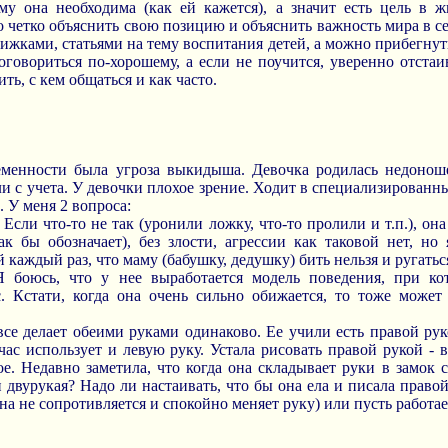
ому она необходима (как ей кажется), а значит есть цель в ж
о четко объяснить свою позицию и объяснить важность мира в се
ижками, статьями на тему воспитания детей, а можно прибегнут
говориться по-хорошему, а если не поучится, уверенно отста
ть, с кем общаться и как часто.
еменности была угроза выкидыша. Девочка родилась недонош
ли с учета. У девочки плохое зрение. Ходит в специализированн
 У меня 2 вопроса:
 Если что-то не так (уронили ложку, что-то пролили и т.п.), он
ак бы обозначает), без злости, агрессии как таковой нет, но
 каждый раз, что маму (бабушку, дедушку) бить нельзя и ругатьс
 Я боюсь, что у нее выработается модель поведения, при ко
. Кстати, когда она очень сильно обижается, то тоже может
 все делает обеими руками одинаково. Ее учили есть правой ру
час использует и левую руку. Устала рисовать правой рукой - 
е. Недавно заметила, что когда она складывает руки в замок 
 двурукая? Надо ли настаивать, что бы она ела и писала правой
на не сопротивляется и спокойно меняет руку) или пусть работа