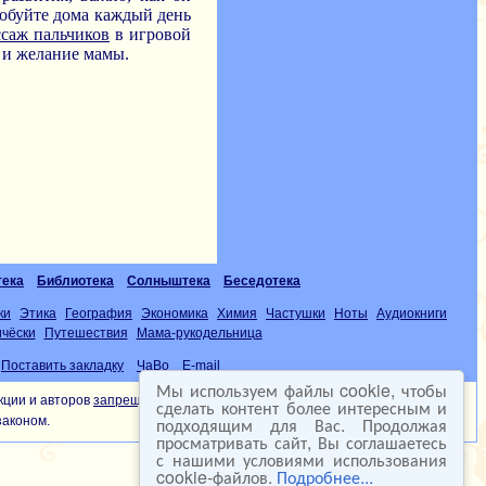
робуйте дома каждый день
ссаж пальчиков
в игровой
ы и желание мамы.
тека
Библиотека
Солныштека
Беседотека
ки
Этика
География
Экономика
Химия
Частушки
Ноты
Аудиокниги
чёски
Путешествия
Мама-рукодельница
Поставить закладку
ЧаВо
E-mail
Мы используем файлы cookie, чтобы
кции и авторов
запрещена
сделать контент более интересным и
подходящим для Вас. Продолжая
законом.
просматривать сайт, Вы соглашаетесь
с нашими условиями использования
cookie-файлов.
Подробнее...