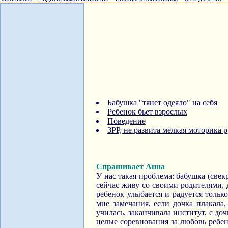
Бабушка "тянет одеяло" на себя
Ребенок бьет взрослых
Поведение
ЗРР, не развита мелкая моторика 
Спрашивает Анна
У нас такая проблема: бабушка (свек
сейчас живу со своими родителями, 
ребенок улыбается и радуется только
мне замечания, если дочка плакала,
училась, заканчивала институт, с до
целые соревнования за любовь ребенк