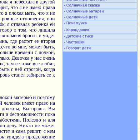
вода я переехала в другой
• Солнечная сказка
орит, что я не имею права
• Солнечные батареи
о я плохая мать, что я не
• Солнечные дети
ь ровные отношения, они
• Почемучка
бы я отдавала ребенка ей
зговор о том, что лишила
• Карандашик
равно меня бросит и уйдет
• Детские стихи
на, где растет ее вторая
• Частушки
ю,что во мне, может быть,
• Говорят дети
больше времени с дочкой,
удью. Девочка у нас очень
к, там ее тоже все любят,
быть с ней строгой, когда
ровь станет забирать ее к
плохой матерью и поэтому
й человек имеет право на
е должны, Вы правы. Вы
сти и беспомощности пока
абостями. Полезно и для
 по делу. Никто не может
астет и сама решит, с кем
вь увидела продолжение