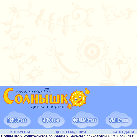
КОНКУРСЫ
ДЕНЬ РОЖДЕНИЯ
КАЛЕНДАРИ
Солнышко
>
Родительское собрание
>
Беседы с психологом
>
От 3 до 6 лет