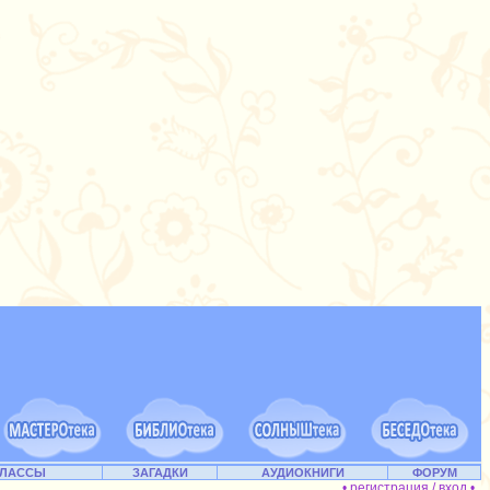
КЛАССЫ
ЗАГАДКИ
АУДИОКНИГИ
ФОРУМ
• регистрация / вход •