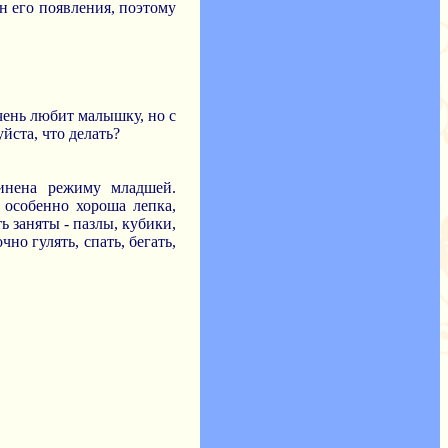
н его появления, поэтому
чень любит малышку, но с
йста, что делать?
чинена режиму младшей.
 особенно хороша лепка,
 заняты - пазлы, кубики,
но гулять, спать, бегать,