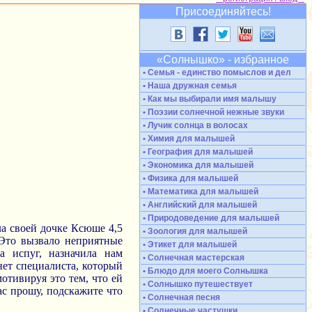
Присоединяйтесь!
«Солнышко» - избранное
• Семья - единство помыслов и дел
• Наша дружная семья
• Как мы выбирали имя малышу
• Поэзии солнечной нежные звуки
• Лучик солнца в волосах
• Химия для малышей
• География для малышей
• Экономика для малышей
• Физика для малышей
• Математика для малышей
• Английский для малышей
• Природоведение для малышей
ла своей дочке Ксюше 4,5
• Зоология для малышей
. Это вызвало неприятные
• Этикет для малышей
а испуг, назначила нам
• Солнечная мастерская
нет специалиста, который
• Блюдо для моего Солнышка
отивируя это тем, что ей
• Солнышко путешествует
ас прошу, подскажите что
• Солнечная песня
• Солнечные частушки