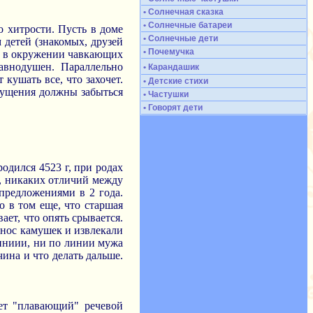
• Солнечная сказка
• Солнечные батареи
 хитрости. Пусть в доме
• Солнечные дети
 детей (знакомых, друзей
• Почемучка
и, в окружении чавкающих
авнодушен. Параллельно
• Карандашик
 кушать все, что захочет.
• Детские стихи
щущения должны забыться
• Частушки
• Говорят дети
родился 4523 г, при родах
м, никаких отличий между
 предложениями в 2 года.
о в том еще, что старшая
ает, что опять срывается.
в нос камушек и извлекали
линиии, ни по линии мужа
чина и что делать дальше.
ает "плавающий" речевой