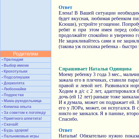
Ответ
Елена! В Вашей ситуации необходим
будет вкусная, любимая ребенком пи
Ксюши), устройте угощение. Попробу
ребят и при этом имея перед собо
продолжайте спокойно и уверенно гов
Не зацикливайтесь сами и не зацик
(такова уж психика ребенка - быстро
Родителям
• Прелюдия
• Выбор имени
Спрашивает Наталья Одинцова
• Крохотульки
Моему ребенку 3 года 3 мес., мальчи
• Подсолнушки
зажала его в плечиках, ставили пара
• Дошколята
правой и левой нет. Развивался нор
• Любознайки
Ходим в д/с с 2 лет, адаптировался 
• Подростки
дочь (ей 12 лет) раньше тоже заикала
• Мама-рукодельница
И я думала, может он подражает ей. 
• Копилка опыта
его у ЛОРа, может, он испугался. В
• За советом к логопеду
никто не заикался. Я в панике, втор
• Приятного аппетита!
Спасибо.
• Скачай!
Ответ
• Будь здоров!
Наталья! Обязательно нужно показ
• Пальчиковые игры