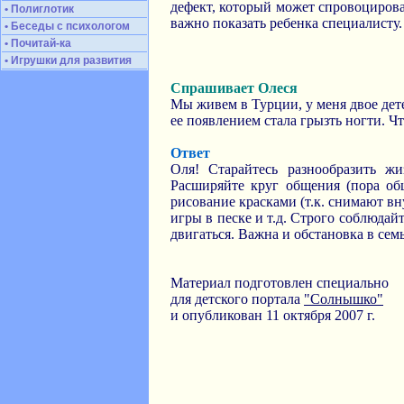
дефект, который может спровоцирова
• Полиглотик
важно показать ребенка специалисту.
• Беседы с психологом
• Почитай-ка
• Игрушки для развития
Спрашивает Олеся
Мы живем в Турции, у меня двое дете
ее появлением стала грызть ногти. Чт
Ответ
Оля! Старайтесь разнообразить ж
Расширяйте круг общения (пора об
рисование красками (т.к. снимают вн
игры в песке и т.д. Строго соблюдай
двигаться. Важна и обстановка в семь
Материал подготовлен специально
для детского портала
"Солнышко"
и опубликован 11 октября 2007 г.