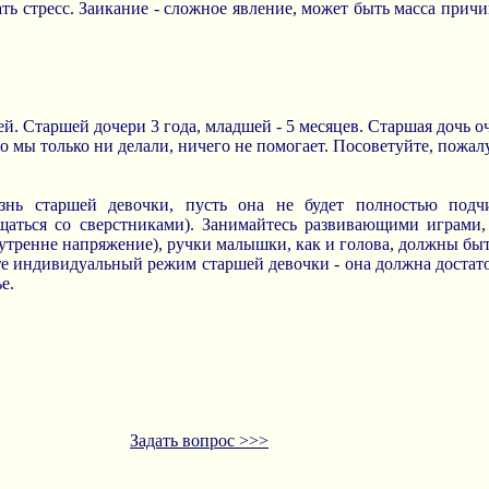
ть стресс. Заикание - сложное явление, может быть масса причи
й. Старшей дочери 3 года, младшей - 5 месяцев. Старшая дочь о
о мы только ни делали, ничего не помогает. Посоветуйте, пожалу
изнь старшей девочки, пусть она не будет полностью под
щаться со сверстниками). Занимайтесь развивающими играми,
утренне напряжение), ручки малышки, как и голова, должны быть
те индивидуальный режим старшей девочки - она должна достаточ
е.
Задать вопрос >>>