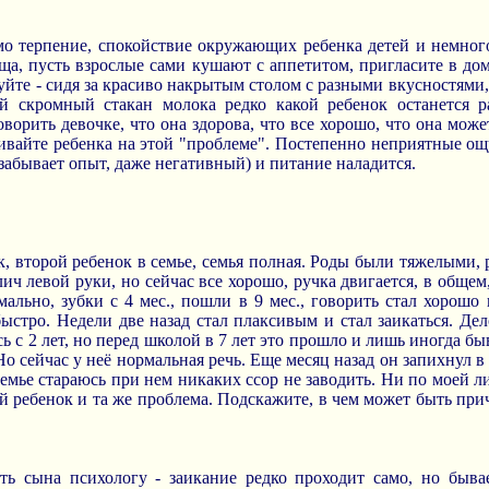
о терпение, спокойствие окружающих ребенка детей и немного
ща, пусть взрослые сами кушают с аппетитом, пригласите в дом
йте - сидя за красиво накрытым столом с разными вкусностям
й скромный стакан молока редко какой ребенок останется р
орить девочке, что она здорова, что все хорошо, что она может
ливайте ребенка на этой "проблеме". Постепенно неприятные о
 забывает опыт, даже негативный) и питание наладится.
к, второй ребенок в семье, семья полная. Роды были тяжелыми, 
лич левой руки, но сейчас все хорошо, ручка двигается, в обще
мально, зубки с 4 мес., пошли в 9 мес., говорить стал хорошо
быстро. Недели две назад стал плаксивым и стал заикаться. Дел
сь с 2 лет, но перед школой в 7 лет это прошло и лишь иногда быв
Но сейчас у неё нормальная речь. Еще месяц назад он запихнул 
 семье стараюсь при нем никаких ссор не заводить. Ни по моей 
ой ребенок и та же проблема. Подскажите, в чем может быть при
ать сына психологу - заикание редко проходит само, но быв