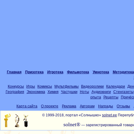
Главная
Призотека
Игротека
Фильмотека
Умнотека
Методитека
Конкурсы
Игры
Комиксы
Мультфильмы
Видеоролики
Календари
Ден
География
Экономика
Химия
Частушки
Ноты
Аудиокниги
Стенгазеты
опыта
Рецепты
Причёс
Карта сайта
О проекте
Реклама
Авторам
Награды
Отзывы
© 1999-2018, портал «Солнышко»
solnet.ee
Перепубл
solnet®
— зарегистрированный товарн