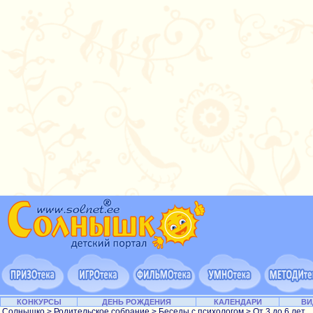
КОНКУРСЫ
ДЕНЬ РОЖДЕНИЯ
КАЛЕНДАРИ
ВИ
Солнышко
>
Родительское собрание
>
Беседы с психологом
>
От 3 до 6 лет