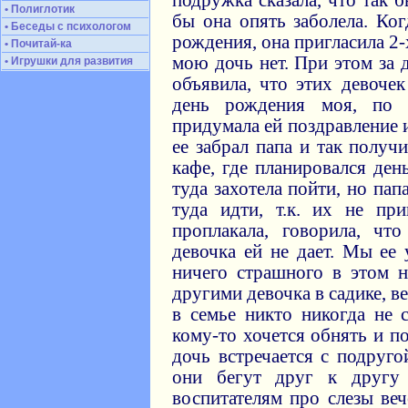
подружка сказала, что так 
• Полиглотик
бы она опять заболела. Ко
• Беседы с психологом
рождения, она пригласила 2-
• Почитай-ка
мою дочь нет. При этом за 
• Игрушки для развития
объявила, что этих девочек
день рождения моя, по с
придумала ей поздравление 
ее забрал папа и так полу
кафе, где планировался де
туда захотела пойти, но пап
туда идти, т.к. их не пр
проплакала, говорила, чт
девочка ей не дает. Мы ее 
ничего страшного в этом н
другими девочка в садике, в
в семье никто никогда не 
кому-то хочется обнять и по
дочь встречается с подруго
они бегут друг к другу 
воспитателям про слезы веч