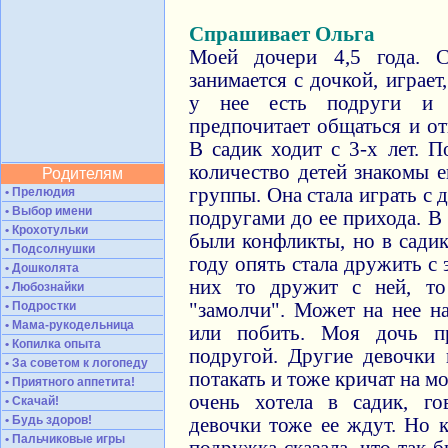
Спрашивает Ольга
Моей дочери 4,5 года. 
занимается с дочкой, играет
у нее есть подруги и 
предпочитает общаться и о
В садик ходит с 3-х лет. 
количество детей знакомы 
Родителям
группы. Она стала играть с
• Прелюдия
• Выбор имени
подругами до ее прихода. В
• Крохотульки
были конфликты, но в садик
• Подсолнушки
году опять стала дружить с
• Дошколята
них то дружит с ней, то
• Любознайки
• Подростки
"замолчи". Может на нее на
• Мама-рукодельница
или побить. Моя дочь п
• Копилка опыта
подругой. Другие девочки
• За советом к логопеду
потакать и тоже кричат на м
• Приятного аппетита!
очень хотела в садик, го
• Скачай!
• Будь здоров!
девочки тоже ее ждут. Но к
• Пальчиковые игры