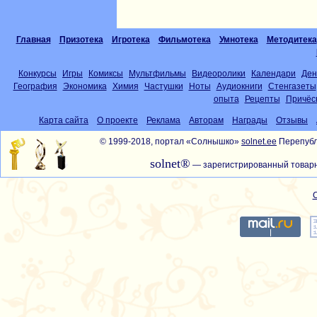
Главная
Призотека
Игротека
Фильмотека
Умнотека
Методитека
Конкурсы
Игры
Комиксы
Мультфильмы
Видеоролики
Календари
Ден
География
Экономика
Химия
Частушки
Ноты
Аудиокниги
Стенгазеты
опыта
Рецепты
Причёс
Карта сайта
О проекте
Реклама
Авторам
Награды
Отзывы
© 1999-2018, портал «Солнышко»
solnet.ee
Перепубл
solnet®
— зарегистрированный товарн
С