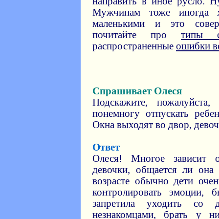
направить в иное русло. Ну
Мужчинам тоже иногда х
маленькими и это сове
почитайте про
типы с
распространенные
ошибки в
Спрашивает Олеся
Подскажите, пожалуйста,
понемногу отпускать ребе
Окна выходят во двор, девочк
Ответ
Олеся! Многое зависит о
девочки, общается ли он
возрасте обычно дети оче
контролировать эмоции, 
запретила уходить со 
незнакомцами, брать у н