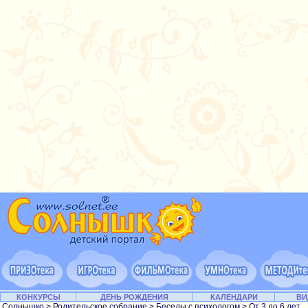
КОНКУРСЫ
ДЕНЬ РОЖДЕНИЯ
КАЛЕНДАРИ
ВИ
Солнышко
>
Родительское собрание
>
Беседы с психологом
>
От 3 до 6 лет