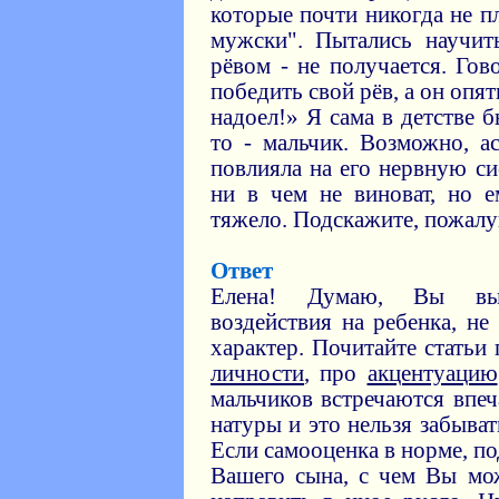
которые почти никогда не пл
мужски". Пытались научит
рёвом - не получается. Гов
победить свой рёв, а он опят
надоел!» Я сама в детстве б
то - мальчик. Возможно, а
повлияла на его нервную с
ни в чем не виноват, но 
тяжело. Подскажите, пожалу
Ответ
Елена! Думаю, Вы вы
воздействия на ребенка, не
характер. Почитайте статьи
личности
, про
акцентуацию
мальчиков встречаются впе
натуры и это нельзя забыва
Если самооценка в норме, по
Вашего сына, с чем Вы мож