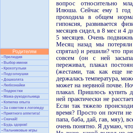
вопрос относительно мла
Илюша. Сейчас ему 1 год 
проходила в общем норм
гипоксия, развивается фи
месяцев сидел, в 8 мес и 4 
5 месяцев. Очень подвижн
Месяц назад мы потеряли
спрятал) и решили? что при
Родителям
совсем (он с ней засыпа
• Прелюдия
• Выбор имени
переживал, плакал постоян
• Крохотульки
(жестами, так как еще не
• Подсолнушки
держалась температура, може
• Дошколята
может на нервной почве. Н
• Любознайки
• Подростки
плакал. Пришлось купить д
• Мама-рукодельница
ней практически не расстае
• Копилка опыта
Если так тяжело происходи
• За советом к логопеду
время? Просто он почти не 
• Приятного аппетита!
папа, баба, дай, гав, мяу), 
• Скачай!
• Будь здоров!
очень понятно. Я думаю, что
• Пальчиковые игры