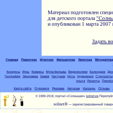
Материал подготовлен спец
для детского портала
"Солн
и опубликован 1 марта 2007 г
Задать в
Главная
Призотека
Игротека
Фильмотека
Умнотека
Методитека
Конкурсы
Игры
Комиксы
Мультфильмы
Видеоролики
Календари
Ден
География
Экономика
Химия
Частушки
Ноты
Аудиокниги
Стенгазеты
опыта
Рецепты
Причёс
Карта сайта
О проекте
Реклама
Авторам
Награды
Отзывы
© 1999-2018, портал «Солнышко»
solnet.ee
Перепубл
solnet®
— зарегистрированный товарн