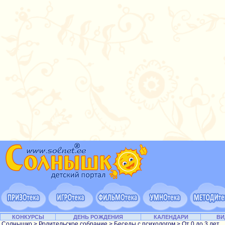
КОНКУРСЫ
ДЕНЬ РОЖДЕНИЯ
КАЛЕНДАРИ
ВИ
Солнышко
>
Родительское собрание
>
Беседы с психологом
>
От 0 до 3 лет