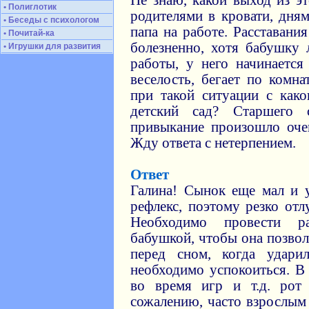
Не знаю, какой выход из э
• Полиглотик
родителями в кровати, дня
• Беседы с психологом
папа на работе. Расставани
• Почитай-ка
болезненно, хотя бабушку
• Игрушки для развития
работы, у него начинается
веселость, бегает по комна
при такой ситуации с како
детский сад? Старшего 
привыкание произошло оче
Жду ответа с нетерпением.
Ответ
Галина! Сынок еще мал и 
рефлекс, поэтому резко отл
Необходимо провести р
бабушкой, чтобы она позвол
перед сном, когда ударил
необходимо успокоиться. В 
во время игр и т.д. рот
сожалению, часто взрослым 