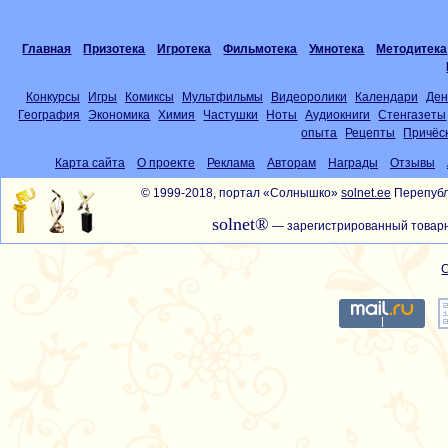
Главная
Призотека
Игротека
Фильмотека
Умнотека
Методитека
Конкурсы
Игры
Комиксы
Мультфильмы
Видеоролики
Календари
Ден
География
Экономика
Химия
Частушки
Ноты
Аудиокниги
Стенгазеты
опыта
Рецепты
Причёс
Карта сайта
О проекте
Реклама
Авторам
Награды
Отзывы
© 1999-2018, портал «Солнышко»
solnet.ee
Перепубл
solnet®
— зарегистрированный товарн
С