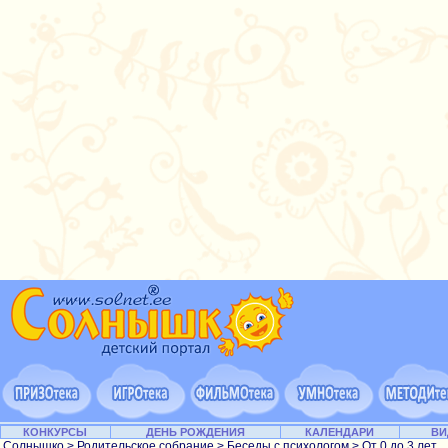
КОНКУРСЫ
ДЕНЬ РОЖДЕНИЯ
КАЛЕНДАРИ
ВИ
Солнышко
>
Родительское собрание
>
Беседы с психологом
>
От 0 до 3 лет