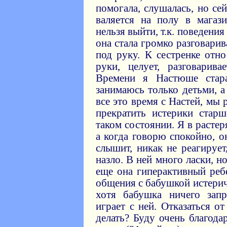
помогала, слушалась, но се
валяется на полу в магаз
нельзя выйти, т.к. поведени
она стала громко разговарив
под руку. К сестренке отн
руки, целует, разговарива
Времени я Настюше стара
занимаюсь только детьми, а
все это время с Настей, мы 
прекратить истерики старш
таком состоянии. Я в растеря
а когда говорю спокойно, о
слышит, никак не реагирует
назло. В ней много ласки, н
еще она гиперактивный реб
общения с бабушкой истери
хотя бабушка ничего запр
играет с ней. Отказаться 
делать? Буду очень благода