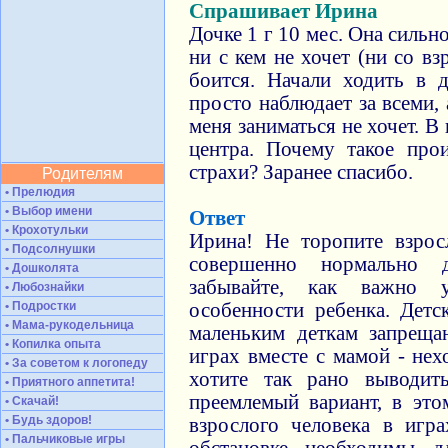
Спрашивает Ирина
Дочке 1 г 10 мес. Она сильн
ни с кем не хочет (ни со вз
боится. Начали ходить в д
просто наблюдает за всеми, 
меня заниматься не хочет. В 
центра. Почему такое про
страхи? Заранее спасибо.
Родителям
• Прелюдия
• Выбор имени
Ответ
• Крохотульки
Ирина! Не торопите взрос
• Подсолнушки
совершенно нормально 
• Дошколята
забывайте, как важно у
• Любознайки
• Подростки
особенности ребенка. Детс
• Мама-рукодельница
маленьким деткам запреща
• Копилка опыта
играх вместе с мамой - нех
• За советом к логопеду
хотите так рано выводит
• Приятного аппетита!
преемлемый вариант, в это
• Скачай!
• Будь здоров!
взрослого человека в игр
• Пальчиковые игры