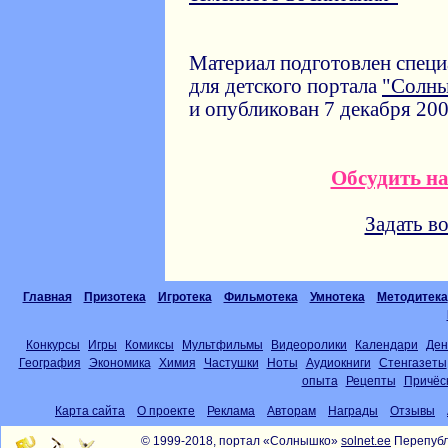
Материал подготовлен спец
для детского портала
"Солн
и опубликован 7 декабря 200
Обсудить н
Задать в
Главная
Призотека
Игротека
Фильмотека
Умнотека
Методитека
Конкурсы
Игры
Комиксы
Мультфильмы
Видеоролики
Календари
Ден
География
Экономика
Химия
Частушки
Ноты
Аудиокниги
Стенгазеты
опыта
Рецепты
Причёс
Карта сайта
О проекте
Реклама
Авторам
Награды
Отзывы
© 1999-2018, портал «Солнышко»
solnet.ee
Перепубл