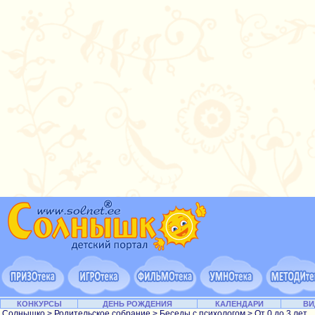
КОНКУРСЫ
ДЕНЬ РОЖДЕНИЯ
КАЛЕНДАРИ
ВИ
Солнышко
>
Родительское собрание
>
Беседы с психологом
>
От 0 до 3 лет