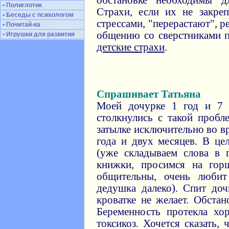
обстановке необходимы д
• Полиглотик
Страхи, если их не закре
• Беседы с психологом
стрессами, "перерастают", р
• Почитай-ка
общению со сверстниками п
• Игрушки для развития
детские страхи
.
Спрашивает Татьяна
Моей дочурке 1 год и 7 
столкнулись с такой пробл
затылке исключительно во вр
года и двух месяцев. В це
(уже складываем слова в 
книжки, просимся на гор
общительны, очень люби
дедушка далеко). Спит до
кроватке не желает. Обстан
Беременность протекла хо
токсикоз. Хочется сказать,