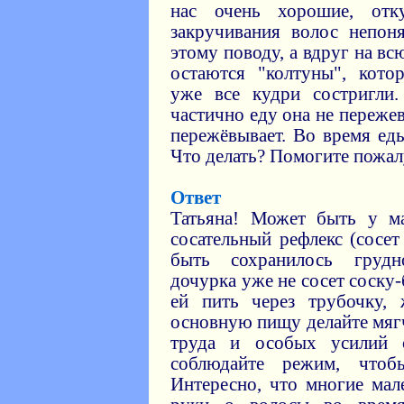
нас очень хорошие, отк
закручивания волос непон
этому поводу, а вдруг на в
остаются "колтуны", кото
уже все кудри состригли.
частично еду она не пережев
пережёвывает. Во время ед
Что делать? Помогите пожал
Ответ
Татьяна! Может быть у м
сосательный рефлекс (сосет
быть сохранилось грудн
дочурка уже не сосет соску-
ей пить через трубочку, 
основную пищу делайте мяг
труда и особых усилий 
соблюдайте режим, чтобы
Интересно, что многие мал