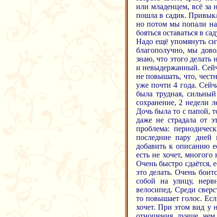
или младенцем, всё за н
пошла в садик. Привыкл
но потом мы попали на 
бояться оставаться в сад
Надо ещё упомянуть си
благополучно, мы дово
знаю, что этого делать
и невыдержанный. Сейча
не повышать, что, чест
уже почти 4 года. Сейч
была трудная, сильный
сохранение, 2 недели 
Дочь была то с папой, 
даже не страдала от э
проблема: периодичес
последние пару дней 
добавить к описанию её
есть не хочет, многого
Очень быстро сдаётся, е
это делать. Очень боит
собой на улицу, нерв
велосипед. Среди сверс
то повышает голос. Если
хочет. При этом вид у 
отношения, лучше, чем