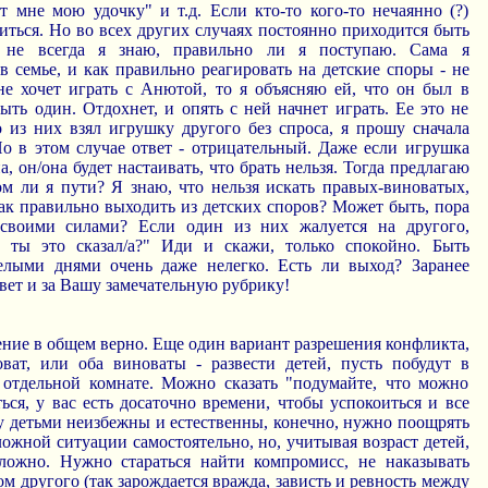
т мне мою удочку" и т.д. Если кто-то кого-то нечаянно (?)
иться. Но во всех других случаях постоянно приходится быть
не всегда я знаю, правильно ли я поступаю. Сама я
 семье, и как правильно реагировать на детские споры - не
е хочет играть с Анютой, то я объясняю ей, что он был в
быть один. Отдохнет, и опять с ней начнет играть. Ее это не
о из них взял игрушку другого без спроса, я прошу сначала
Но в этом случае ответ - отрицательный. Даже если игрушка
, он/она будет настаивать, что брать нельзя. Тогда предлагаю
ом ли я пути? Я знаю, что нельзя искать правых-виноватых,
как правильно выходить из детских споров? Может быть, пора
 своими силами? Если один из них жалуется на другого,
 ты это сказал/а?" Иди и скажи, только спокойно. Быть
елыми днями очень даже нелегко. Есть ли выход? Заранее
твет и за Вашу замечательную рубрику!
ние в общем верно. Еще один вариант разрешения конфликта,
оват, или оба виноваты - развести детей, пусть побудут в
отдельной комнате. Можно сказать "подумайте, что можно
ься, у вас есть досаточно времени, чтобы успокоиться и все
у детьми неизбежны и естественны, конечно, нужно поощрять
ложной ситуации самостоятельно, но, учитывая возраст детей,
ложно. Нужно стараться найти компромисс, не наказывать
ом другого (так зарождается вражда, зависть и ревность между