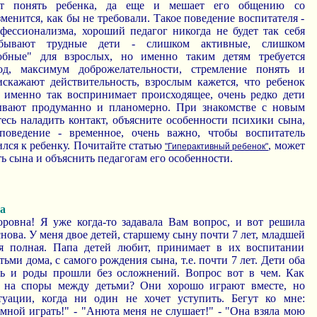
ет понять ребенка, да еще и мешает его общению со
зменится, как бы не требовали. Такое поведение воспитателя -
офессионализма, хороший педагог никогда не будет так себя
, бывают трудные дети - слишком активные, слишком
обные" для взрослых, но именно таким детям требуется
од, максимум доброжелательности, стремление понять и
скажают действительность, взрослым кажется, что ребенок
н именно так воспринимает происходящее, очень редко дети
нывают продуманно и планомерно. При знакомстве с новым
есь наладить контакт, объясните особенности психики сына,
 поведение - временное, очень важно, чтобы воспитатель
лся к ребенку. Почитайте статью
, может
"Гиперактивный ребенок"
ь сына и объяснить педагогам его особенности.
а
ровна! Я уже когда-то задавала Вам вопрос, и вот решила
снова. У меня двое детей, старшему сыну почти 7 лет, младшей
ья полная. Папа детей любит, принимает в их воспитании
тьми дома, с самого рождения сына, т.е. почти 7 лет. Дети оба
ть и роды прошли без осложнений. Вопрос вот в чем. Как
ь на споры между детьми? Они хорошо играют вместе, но
уации, когда ни один не хочет уступить. Бегут ко мне:
мной играть!" - "Анюта меня не слушает!" - "Она взяла мою