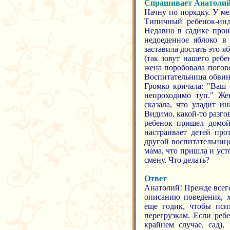
Спрашивает Анатоли
Начну по порядку. У ме
Типичный ребенок-инд
Недавно в садике прои
недоеденное яблоко в 
заставила достать это я
(так зовут нашего реб
жена поробовала погов
Воспитательница обвини
Громко кричала: "Ваш
непроходимо туп." Же
сказала, что уладит и
Видимо, какой-то разгов
ребенок пришел домой 
настраивает детей про
другой воспитательнице
мама, что пришла и усто
смену. Что делать?
Ответ
Анатолий! Прежде всего
описанию поведения, х
еще годик, чтобы пси
перегрузкам. Если реб
крайнем случае, сад),