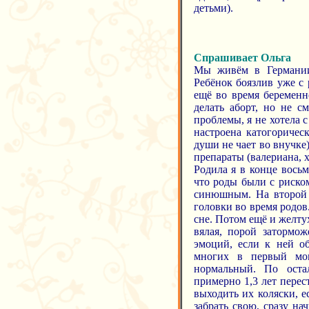
детьми).
Спрашивает Ольга
Мы живём в Германии.
Ребёнок боязлив уже с 
ещё во время беременно
делать аборт, но не с
проблемы, я не хотела 
настроена катогорическ
души не чает во внучке
препараты (валериана, х
Родила я в конце восьм
что роды были с риском
синюшным. На второй д
головки во время родов.
сне. Потом ещё и желту
вялая, порой затормож
эмоций, если к ней о
многих в первый мом
нормальный. По остал
примерно 1,3 лет перест
выходить их коляски, е
забрать свою, сразу на