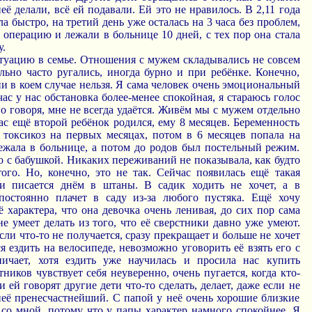
её делали, всё ей подавали. Ей это не нравилось. В 2,11 года
а быстро, на третий день уже осталась на 3 часа без проблем,
операцию и лежали в больнице 10 дней, с тех пор она стала
у.
туацию в семье. Отношения с мужем складывались не совсем
льно часто ругались, иногда бурно и при ребёнке. Конечно,
 ни в коем случае нельзя. Я сама человек очень эмоциональный
с у нас обстановка более-менее спокойная, я стараюсь голос
но говоря, мне не всегда удаётся. Живём мы с мужем отдельно
ас ещё второй ребёнок родился, ему 8 месяцев. Беременность
 токсикоз на первых месяцах, потом в 6 месяцев попала на
лежала в больнице, а потом до родов был постельный режим.
то с бабушкой. Никаких переживаний не показывала, как будто
того. Но, конечно, это не так. Сейчас появилась ещё такая
ки писается днём в штаны. В садик ходить не хочет, а в
постоянно плачет в саду из-за любого пустяка. Ещё хочу
 характера, что она девочка очень ленивая, до сих пор сама
 не умеет делать из того, что её сверстники давно уже умеют.
сли что-то не получается, сразу прекращает и больше не хочет
ся ездить на велосипеде, невозможно уговорить её взять его с
ничает, хотя ездить уже научилась и просила нас купить
тников чувствует себя неуверенно, очень пугается, когда кто-
 ей говорят другие дети что-то сделать, делает, даже если не
неё пренесчастнейший. С папой у неё очень хорошие близкие
 со мной, потому что у папы характер намного спокойнее. Я