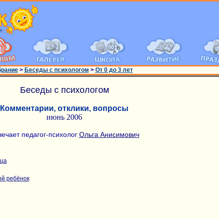
брание
>
Беседы с психологом
>
От 0 до 3 лет
Беседы с психологом
Комментарии, отклики, вопросы
июнь 2006
вечает педагог-психолог
Ольга Анисимович
ица
й ребёнок