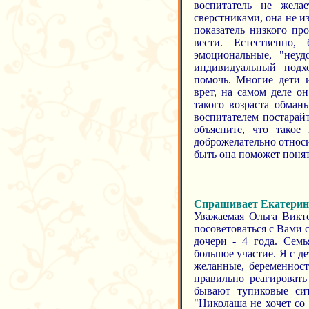
воспитатель не жела
сверстниками, она не и
показатель низкого пр
вести. Естественно
эмоциональные, "неуд
индивидуальный подх
помочь. Многие дети и
врет, на самом деле о
такого возраста обма
воспитателем постарайт
объясните, что такое
доброжелательно относи
быть она поможет понят
Спрашивает Екатерин
Уважаемая Ольга Викто
посоветоваться с Вами 
дочери - 4 года. Сем
большое участие. Я с де
желанные, беременнос
правильно реагироват
бывают тупиковые сит
"Николаша не хочет со 