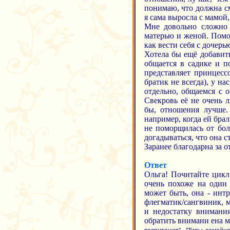
понимаю, что должна см
я сама выросла с мамой,
Мне довольно сложно 
матерью и женой. Помог
как вести себя с дочерь
Хотела бы ещё добавить
общается в садике и п
представляет принцесс
братик не всегда), у н
отдельно, общаемся с 
Свекровь её не очень л
бы, отношения лучше. 
например, когда ей брал
не поморщилась от бол
догадываться, что она ст
Заранее благодарна за о
Ответ
Ольга! Почитайте цикл
очень похоже на один 
может быть, она - инт
флегматик/сангвиник, м
и недостатку внимания
обратить внимани ена м
,