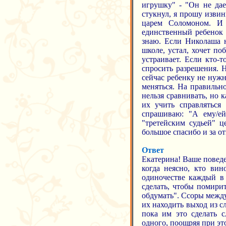
игрушку" - "Он не дае
стукнул, я прошу извин
царем Соломоном. И 
единственный ребенок в
знаю. Если Николаша н
школе, устал, хочет по
устраивает. Если кто-т
спросить разрешения. 
сейчас ребенку не нужна
меняться. На правильн
нельзя сравнивать, но 
их учить справляться
спрашиваю: "А ему/ей
"третейским судьей" ц
большое спасибо и за о
Ответ
Екатерина! Ваше поведе
когда неясно, кто вин
одиночестве каждый в 
сделать, чтобы помирит
обдумать". Ссоры межд
их находить выход из с
пока им это сделать с
одного, поощряя при эт