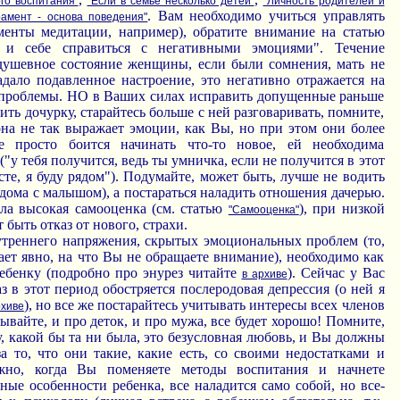
го воспитания"
"Если в семье несколько детей"
"Личность родителей и
. Вам необходимо учиться управлять
рамент - основа поведения"
енты медитации, например), обратите внимание на статью
 и себе справиться с негативными эмоциями". Течение
душевное состояние женщины, если были сомнения, мать не
адало подавленное настроение, это негативно отражается на
 проблемы. НО в Ваших силах исправить допущенные раньше
ить дочурку, старайтесь больше с ней разговаривать, помните,
она не так выражает эмоции, как Вы, но при этом они более
е просто боится начинать что-то новое, ей необходима
"у тебя получится, ведь ты умничка, если не получится в этот
сте, я буду рядом"). Подумайте, может быть, лучше не водить
е дома с малышом), а постараться наладить отношения дачерью.
ла высокая самооценка (см. статью
), при низкой
"Самооценка"
быть отказ от нового, страхи.
нутреннего напряжения, скрытых эмоциональных проблем (то,
ает явно, на что Вы не обращаете внимание), необходимо как
ебенку (подробно про энурез читайте
). Сейчас у Вас
в архиве
аз в этот период обостряется послеродовая депрессия (о ней я
), но все же постарайтесь учитывать интересы всех членов
рхиве
бывайте, и про деток, и про мужа, все будет хорошо! Помните,
, какой бы та ни была, это безусловная любовь, и Вы должны
а то, что они такие, какие есть, со своими недостатками и
ожно, когда Вы поменяете методы воспитания и начнете
ые особенности ребенка, все наладится само собой, но все-