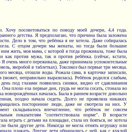
 Хочу посоветоваться по поводу моей дочери, 4,4 года.
раннего детства. Я предполагаю, что причина была заложена
сти. Дело в том, что ребёнка я не хотела. Даже собиралась
могла. С отцом дочери мы женаты, но тогда были большие
с ним жить, моя мама, с которой я тогда проживала, тоже была
и как против мужа, так и против ребёнка. (сейчас, кстати,
) Я очень много переживала, даже принимала успокоительные
мель, зверобой в таблетках). Токсикоз был первые три месяца.
ого месяца, отошли воды. Рожала сама, в карточке записали,
 (может, неправильно выразилась). Ребёнок родился слабым,
ень под глазами появились синяки, видно от сдавливания
 Она плохо ела первые дни, грудь не могла сосать, стонала во
ха новорождённых началась. Была в раннем возрасте довольно
енная, поздно начала сидеть. Долго не проявляла никаких
бращались посторонние люди, даже не смотрела на них. У
ент складывалось впечатление, что ребёнок не совсем
ьным показателям "соответствовала норме". В возрасте
ала играть с детьми на площадке, стала их бояться, не хотела
сли были другие дети. Никогда не могла отнять игрушку или
чинала плакать. Другие дети обращались с ней, как с куклой