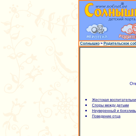
Солнышко
>
Родительское со
От
Жестокая воспитательн
Споры между детьми
Неуверенный и боязливы
Поведение отца