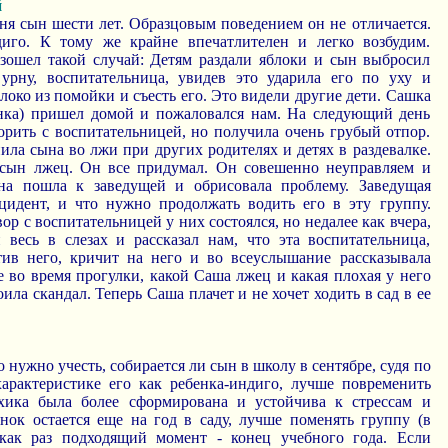
й
ня сын шести лет. Образцовым поведением он не отличается.
иго. К тому же крайне впечатлителен и легко возбудим.
зошел такой случай: Детям раздали яблоки и сын выбросил
урну, воспитательница, увидев это ударила его по уху и
блоко из помойки и съесть его. Это видели другие дети. Сашка
енка) пришел домой и пожаловался нам. На следующий день
орить с воспитательницей, но получила очень грубый отпор.
ла сына во лжи при других родителях и детях в раздевалке.
 сын лжец. Он все придумал. Он совешенно неуправляем и
на пошла к заведущей и обрисовала проблему. Заведущая
нцидент, и что нужно продолжать водить его в эту группу.
ор с воспитательницей у них состоялся, но недалее как вчера,
весь в слезах и рассказал нам, что эта воспитательница,
тив него, кричит на него и во всеуслышание рассказывала
 во время прогулки, какой Саша лжец и какая плохая у него
ила скандал. Теперь Саша плачет и не хочет ходить в сад в ее
 нужно учесть, собирается ли сын в школу в сентябре, судя по
арактеристике его как ребенка-индиго, лучше повременить
хика была более сформирована и устойчива к стрессам и
енок остается еще на год в саду, лучше поменять группу (в
 как раз подходящий момент - конец учебного года. Если