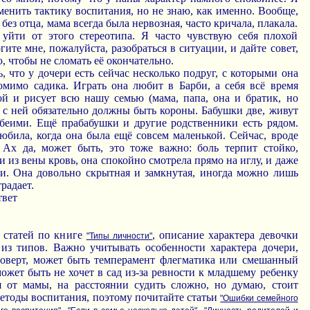
енить тактику воспитания, но не знаю, как именно. Вообще,
 без отца, мама всегда была нервозная, часто кричала, плакала.
уйти от этого стереотипа. Я часто чувствую себя плохой
ите мне, пожалуйста, разобраться в ситуации, и дайте совет,
ю, чтобы не сломать её окончательно.
, что у дочери есть сейчас несколько подруг, с которыми она
омимо садика. Играть она любит в Барби, а себя всё время
ой и рисует всю нашу семью (мама, папа, она и братик, но
ас с ней обязательно должны быть короны. Бабушки две, живут
обеими. Ещё прабабушки и другие родственники есть рядом.
юбила, когда она была ещё совсем маленькой. Сейчас, вроде
Ах да, может быть, это тоже важно: боль терпит стойко,
и из вены кровь, она спокойно смотрела прямо на иглу, и даже
и. Она довольно скрытная и замкнутая, иногда можно лишь
радает.
твет
 статей по книге
, описание характера девочки
"Типы личности"
из типов. Важно учитывать особенности характера дочери,
роверт, может быть темперамент флегматика или смешанный
ожет быть не хочет в сад из-за ревности к младшему ребенку
 от мамы, на расстоянии судить сложно, но думаю, стоит
етоды воспитания, поэтому почитайте статьи
"Ошибки семейного
,
,