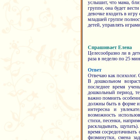
услышит, что мама, бли
группе, она будет вест
девочке входить в игру
младшей группе полност
детей, управлять играми
Спрашивает Елена
Целесообразно ли в дет
раза в неделю по 25 мин
Ответ
Отвечаю как психолог. 
В дошкольном возрас
последнее время учен
дошкольный период, те
важно помнить особенно
должны быть в форме и
интересна и увлекат
возможность использов
стихи, песенки, наприм
раскладывать, щупать)
время сосредотачивать 
физминутки, смена зад