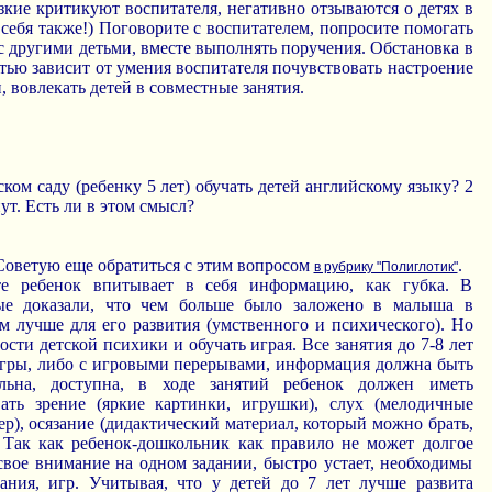
зкие критикуют воспитателя, негативно отзываются о детях в
и себя также!) Поговорите с воспитателем, попросите помогать
 с другими детьми, вместе выполнять поручения. Обстановка в
ью зависит от умения воспитателя почувствовать настроение
, вовлекать детей в совместные занятия.
ском саду (ребенку 5 лет) обучать детей английскому языку? 2
ут. Есть ли в этом смысл?
Cоветую еще обратиться с этим вопросом
.
в рубрику "Полиглотик"
те ребенок впитывает в себя информацию, как губка. В
ые доказали, что чем больше было заложено в малыша в
м лучше для его развития (умственного и психического). Но
сти детской психики и обучать играя. Все занятия до 7-8 лет
гры, либо с игровыми перерывами, информация должна быть
ельна, доступна, в ходе занятий ребенок должен иметь
ать зрение (яркие картинки, игрушки), слух (мелодичные
ер), осязание (дидактический материал, который можно брать,
. Так как ребенок-дошкольник как правило не может долгое
свое внимание на одном задании, быстро устает, необходимы
ания, игр. Учитывая, что у детей до 7 лет лучше развита