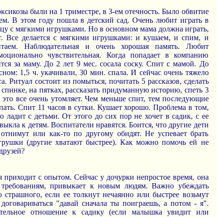
оксикозы были на 1 триместре, в 3-ем отечность. Было обвитие
м. В этом году пошла в детский сад. Очень любит играть в
ицу с мягкими игрушками. Но в основном мама должна играть,
т. Все делается с мягкими игрушками: и кушаем, и спим, и
таем. Наблюдательная и очень хорошая память. Любит
оционально чувствительная. Когда попадает в компанию
ится за маму. До 2 лет 9 мес. сосала соску. Спит с мамой. До
сном: 1,5 ч. укачивали, 30 мин. спала. И сейчас очень тяжело
а. Ритуал состоит из помыться, почитать 5 рассказов, сделать
 спинке, на пятках, рассказать придуманную историю, спеть 3
 это все очень утомляет. Чем меньше спит, тем последующие
пать. Спит 11 часов в сутки. Кушает хорошо. Проблема в том,
о ладит с детьми. От этого до сих пор не хочет в садик, с ее
выкла к детям. Воспитатели нравятся. Боится, что другие дети
ь отнимут или как-то по другому обидят. Не успевает брать
грушки (другие хватают быстрее). Как можно помочь ей не
 друзей?
 приходит с опытом. Сейчас у дочурки непростое время, она
 требованиям, привыкает к новым людям. Важно убеждать
о страшного, если ее толкнут нечаянно или быстрее возьмут
договариваться "давай сначала ты поиграешь, а потом - я".
ительное отношение к садику (если малышка увидит или