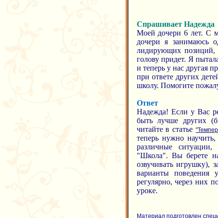
Спрашивает Надежда
Моей дочери 6 лет. С 
дочери я занимаюсь о
лидирующих позиций, н
голову придет. Я пытала
и теперь у нас другая п
при ответе других детей
школу. Помогите пожалу
Ответ
Надежда! Если у Вас р
быть лучше других (бы
читайте в статье
"Темпер
теперь нужно научить,
различные ситуации,
"Школа". Вы берете на
озвучивать игрушку), 
варианты поведения 
регулярно, через них п
уроке.
Материал подготовлен спец