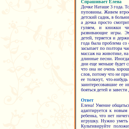
Спрашивает Елена
Дочке Наташе 3 года. Т
пуповины. Живем втрое
детский садик, в больн
а дочка просто смотри
гуляем, и книжки чи
развивающие игры. Эм
детей, теряется и держ
года была проблема со 
засыпает по полтора час
массаж на животике, на
длинные песни. Иногда
дни еще меньше будет с
что она не очень хорош
слов, потому что не при
ее толкнут, что-нибуд
заинтересовавшие ее и
бояться детей и завести
Ответ
Елена! Умение общаться
адаптируется к новым
ребенка, что нет ничег
игрушку. Нужно уметь 
Культивируйте полож