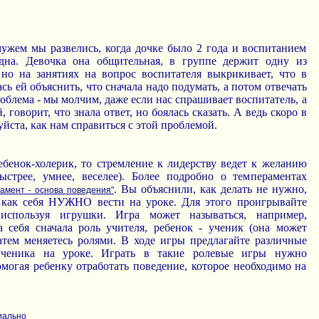
мужем мы развелись, когда дочке было 2 года и воспитанием
дна. Девочка она общительная, в группе держит одну из
о на занятиях на вопрос воспитателя выкрикивает, что в
сь ей объяснить, что сначала надо подумать, а потом отвечать
роблема - мы молчим, даже если нас спрашивает воспитатель, а
, говорит, что знала ответ, но боялась сказать. А ведь скоро в
йста, как нам справиться с этой проблемой.
ебенок-холерик, то стремление к лидерству ведет к желанию
стрее, умнее, веселее). Более подробно о темпераментах
. Вы объяснили, как делать не нужно,
амент - основа поведения"
 как себя НУЖНО вести на уроке. Для этого проигрывайте
 используя игрушки. Игра может называться, например,
 себя сначала роль учителя, ребенок - ученик (она может
затем меняетесь ролями. В ходе игры предлагайте различные
ученика на уроке. Играть в такие ролевые игры нужно
омогая ребенку отработать поведение, которое необходимо на
иально