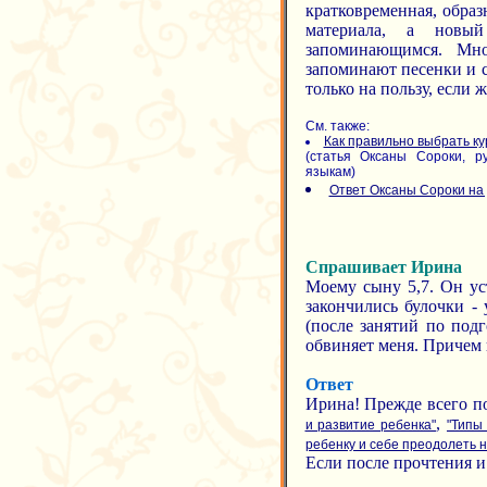
кратковременная, обра
материала, а новы
запоминающимся. Мно
запоминают песенки и с
только на пользу, если 
См. также:
Как правильно выбрать к
(статья Оксаны Сороки, р
языкам)
Ответ Оксаны Сороки на
Спрашивает Ирина
Моему сыну 5,7. Он ус
закончились булочки - 
(после занятий по подг
обвиняет меня. Причем 
Ответ
Ирина! Прежде всего п
,
и развитие ребенка"
"Типы
ребенку и себе преодолеть 
Если после прочтения и