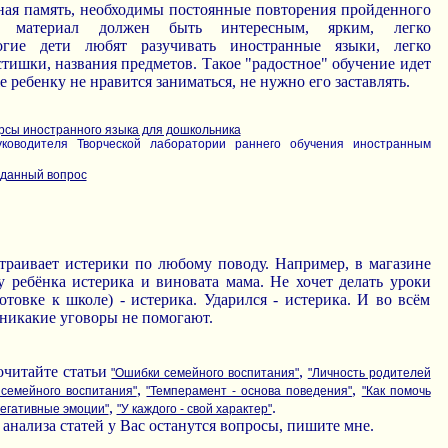
зная память, необходимы постоянные повторения пройденного
й материал должен быть интересным, ярким, легко
гие дети любят разучивать иностранные языки, легко
тишки, названия предметов. Такое "радостное" обучение идет
же ребенку не нравится заниматься, не нужно его заставлять.
урсы иностранного языка для дошкольника
уководителя Творческой лаборатории раннего обучения иностранным
 данный вопрос
траивает истерики по любому поводу. Например, в магазине
у ребёнка истерика и виновата мама. Не хочет делать уроки
отовке к школе) - истерика. Ударился - истерика. И во всём
никакие уговоры не помогают.
очитайте статьи
,
"Ошибки семейного воспитания"
"Личность родителей
,
,
 семейного воспитания"
"Темперамент - основа поведения"
"Как помочь
,
.
негативные эмоции"
"У каждого - свой характер"
 анализа статей у Вас останутся вопросы, пишите мне.