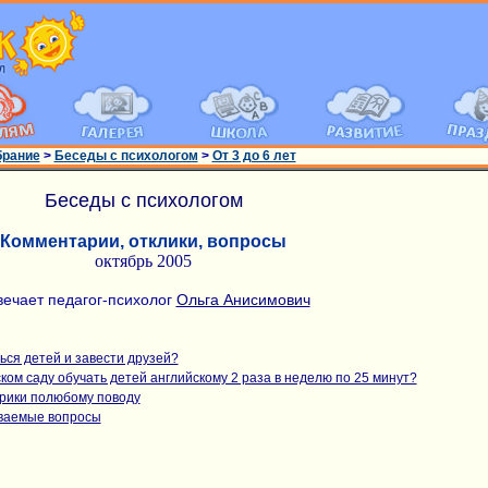
брание
>
Беседы с психологом
>
От 3 до 6 лет
Беседы с психологом
Комментарии, отклики, вопросы
октябрь 2005
вечает педагог-психолог
Ольга Анисимович
ься детей и завести друзей?
ком саду обучать детей английскому 2 раза в неделю по 25 минут?
ерики полюбому поводу
аваемые вопросы