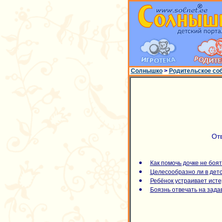
Солнышко
>
Родительское со
От
Как помочь дочке не боят
Целесообразно ли в детс
Ребёнок устраивает ист
Боязнь отвечать на зад