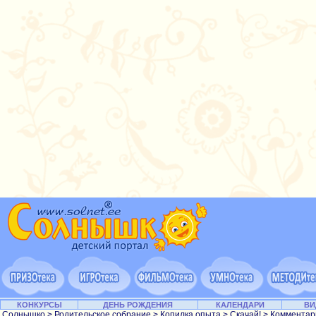
КОНКУРСЫ
ДЕНЬ РОЖДЕНИЯ
КАЛЕНДАРИ
ВИ
Солнышко
>
Родительское собрание
>
Копилка опыта
>
Скачай!
> Комментар