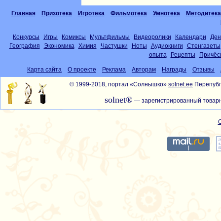
Главная
Призотека
Игротека
Фильмотека
Умнотека
Методитека
Конкурсы
Игры
Комиксы
Мультфильмы
Видеоролики
Календари
Ден
География
Экономика
Химия
Частушки
Ноты
Аудиокниги
Стенгазеты
опыта
Рецепты
Причёс
Карта сайта
О проекте
Реклама
Авторам
Награды
Отзывы
© 1999-2018, портал «Солнышко»
solnet.ee
Перепубл
solnet®
— зарегистрированный товарн
С