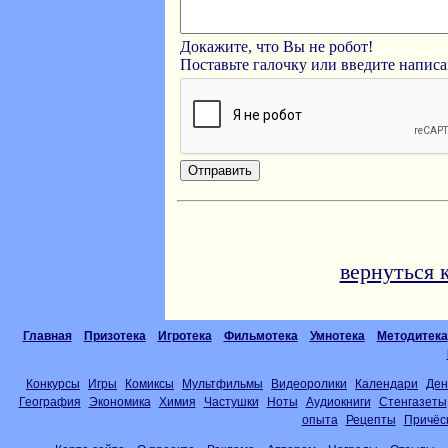
Докажите, что Вы не робот!
Поставьте галочку или введите напис
вернуться 
Главная
Призотека
Игротека
Фильмотека
Умнотека
Методитека
Конкурсы
Игры
Комиксы
Мультфильмы
Видеоролики
Календари
Ден
География
Экономика
Химия
Частушки
Ноты
Аудиокниги
Стенгазеты
опыта
Рецепты
Причёс