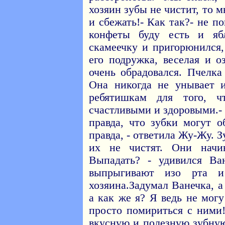
хозяин зубы не чистит, то 
и сбежать!- Как так?- не п
конфеты буду есть и яб
скамеечку и пригорюнился,
его подружка, веселая и 
очень обрадовался. Пчелк
Она никогда не унывает 
ребятишкам для того, 
счастливыми и здоровыми.- 
правда, что зубки могут о
правда, - ответила Жу-Жу. 
их не чистят. Они начи
Выпадать? - удивился Ва
выпрыгивают изо рта и
хозяина.Задумал Ванечка, 
а как же я? Я ведь не могу
просто помириться с ними!
вкусную и полезную зубную