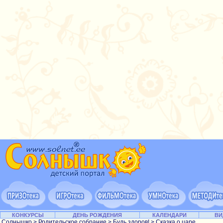
КОНКУРСЫ
ДЕНЬ РОЖДЕНИЯ
КАЛЕНДАРИ
ВИ
Солнышко
>
Родительское собрание
>
Будь здоров!
> Сказка о царе...