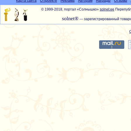
Карта сайта
О проекте
Реклама
Авторам
Награды
Отзывы
© 1999-2018, портал «Солнышко»
solnet.ee
Перепубл
solnet®
— зарегистрированный товарн
С