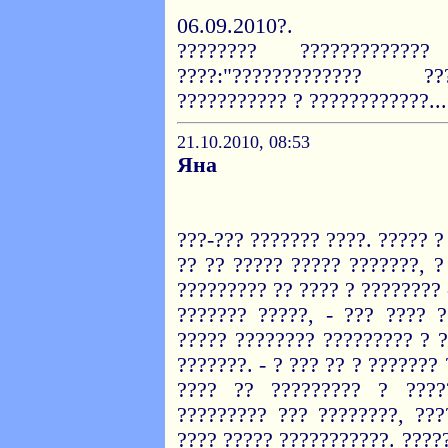
06.09.2010?.
???????? ???????????
????:"????????????? ??
??????????? ? ????????????...
21.10.2010, 08:53
Яна
???-??? ??????? ????. ????? ?
?? ?? ????? ????? ???????, ?
????????? ?? ???? ? ???????? 
??????? ?????, - ??? ???? 
????? ???????? ????????? ? ?
???????. - ? ??? ?? ? ???????
???? ?? ????????? ? ????
????????? ??? ????????, ???
???? ????? ???????????. ?????