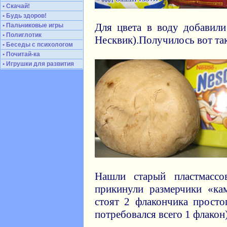
• Скачай!
• Будь здоров!
Для цвета в воду добавил
• Пальчиковые игры
• Полиглотик
Несквик).Получилось вот так
• Беседы с психологом
• Почитай-ка
• Игрушки для развития
Нашли старый пластмасс
прикинули размерчики «ка
стоят 2 флакончика прост
потребовался всего 1 флакон)