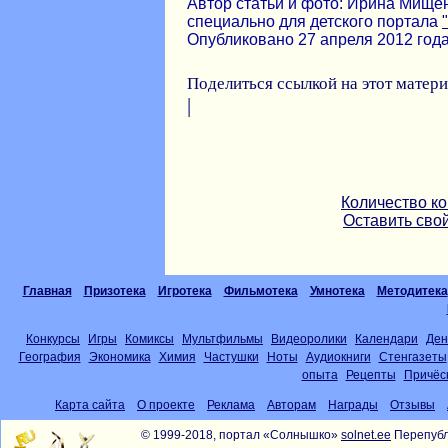
Автор статьи и фото: Ирина Мищен
специально для детского портала
Опубликовано 27 апреля 2012 года
Поделиться ссылкой на этот матер
|
Количество к
Оставить сво
Главная
Призотека
Игротека
Фильмотека
Умнотека
Методитека
Конкурсы
Игры
Комиксы
Мультфильмы
Видеоролики
Календари
Ден
География
Экономика
Химия
Частушки
Ноты
Аудиокниги
Стенгазеты
опыта
Рецепты
Причёс
Карта сайта
О проекте
Реклама
Авторам
Награды
Отзывы
© 1999-2018, портал «Солнышко»
solnet.ee
Перепубл