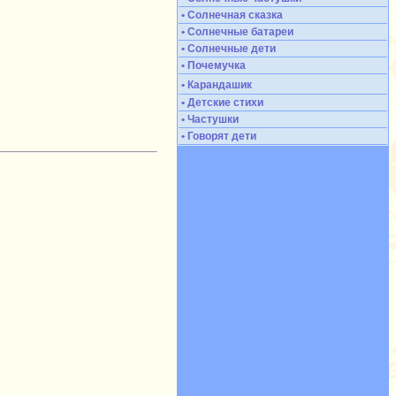
• Солнечная сказка
• Солнечные батареи
• Солнечные дети
• Почемучка
• Карандашик
• Детские стихи
• Частушки
• Говорят дети