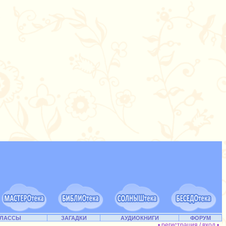
КЛАССЫ
ЗАГАДКИ
АУДИОКНИГИ
ФОРУМ
• регистрация / вход •