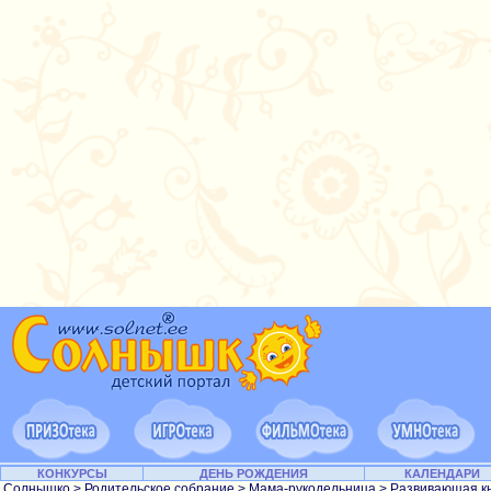
КОНКУРСЫ
ДЕНЬ РОЖДЕНИЯ
КАЛЕНДАРИ
Солнышко
>
Родительское собрание
>
Мама-рукодельница
>
Развивающая к