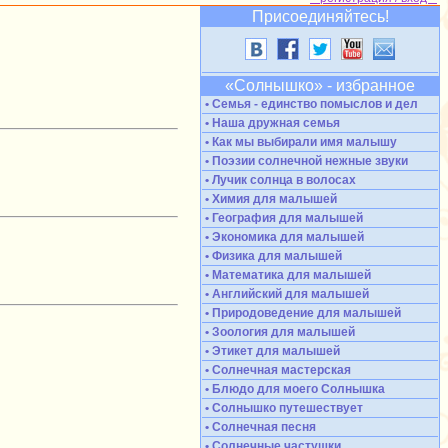
Присоединяйтесь!
«Солнышко» - избранное
• Семья - единство помыслов и дел
• Наша дружная семья
• Как мы выбирали имя малышу
• Поэзии солнечной нежные звуки
• Лучик солнца в волосах
• Химия для малышей
• География для малышей
• Экономика для малышей
• Физика для малышей
• Математика для малышей
• Английский для малышей
• Природоведение для малышей
• Зоология для малышей
• Этикет для малышей
• Солнечная мастерская
• Блюдо для моего Солнышка
• Солнышко путешествует
• Солнечная песня
• Солнечные частушки