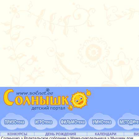
КОНКУРСЫ
ДЕНЬ РОЖДЕНИЯ
КАЛЕНДАРИ
ВИ
Солнышко
>
Родительское собрание
>
Мама-рукодельница
> Мышкин дом