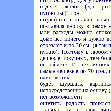
(18 грн. метр) для уполотн
отделе заколок (3,5 грн.
пуговицы (1 грн.
штука) и глазки для солнышк
поставила кнопку в ремонте 
мои расходы можно спокой
доме нет ничего и нужно вс
отрезают и по 30 см. (я так 
нужно). Поэтому в любом с
дешевле покупных, тем боле
не найдете. Из тех мягких
самые дешевые по 70 грн., 
один листик
будет шуршать, картинк
непосредственно на основу (т
нет возможности
ощутить радость прикосн
тканям), ну и пара липу