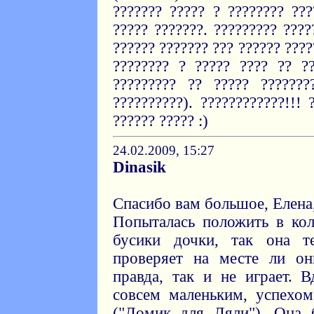
??????? ????? ? ???????? ???
????? ???????. ????????? ????
?????? ??????? ??? ?????? ????
???????? ? ????? ???? ?? ??
????????? ?? ????? ??????
??????????). ????????????!!! 
?????? ????? :)
24.02.2009, 15:27
Dinasik
Спасибо вам большое, Елена,
Попыталась положить в ко
бусики дочки, так она т
проверяет на месте ли он
правда, так и не играет. 
совсем маленьким, успехо
("Домик для Ляли"). Она 