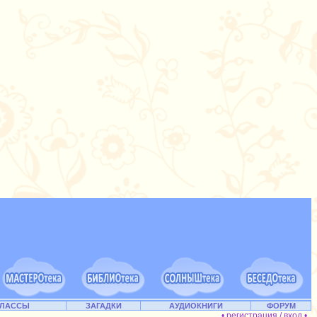
КЛАССЫ
ЗАГАДКИ
АУДИОКНИГИ
ФОРУМ
• регистрация / вход •