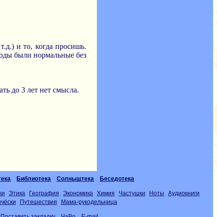
.д.) и то, когда просишь.
. Роды были нормальные без
ть до 3 лет нет смысла.
тека
Библиотека
Солныштека
Беседотека
ки
Этика
География
Экономика
Химия
Частушки
Ноты
Аудиокниги
чёски
Путешествия
Мама-рукодельница
Поставить закладку
ЧаВо
E-mail