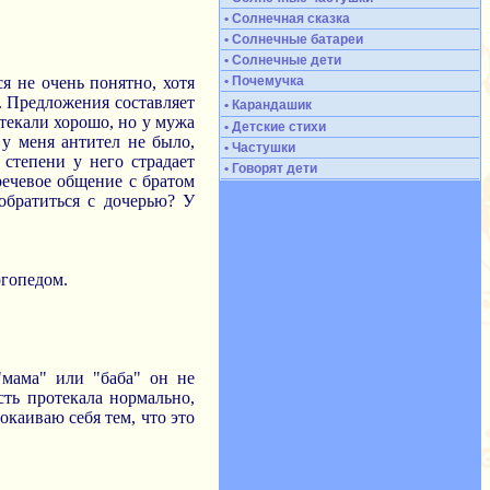
• Солнечная сказка
• Солнечные батареи
• Солнечные дети
я не очень понятно, хотя
• Почемучка
. Предложения составляет
• Карандашик
ротекали хорошо, но у мужа
• Детские стихи
 у меня антител не было,
• Частушки
 степени у него страдает
• Говорят дети
речевое общение с братом
обратиться с дочерью? У
огопедом.
"мама" или "баба" он не
ть протекала нормально,
каиваю себя тем, что это