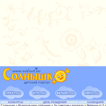
КОНКУРСЫ
ДЕНЬ РОЖДЕНИЯ
КАЛЕНДАРИ
Солнышко
>
Родительское собрание
>
За советом к логопеду
>
Ребенок от 0 