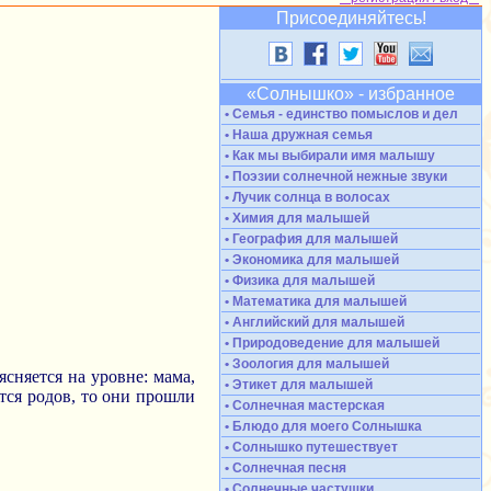
Присоединяйтесь!
«Солнышко» - избранное
• Семья - единство помыслов и дел
• Наша дружная семья
• Как мы выбирали имя малышу
• Поэзии солнечной нежные звуки
• Лучик солнца в волосах
• Химия для малышей
• География для малышей
• Экономика для малышей
• Физика для малышей
• Математика для малышей
• Английский для малышей
• Природоведение для малышей
• Зоология для малышей
ясняется на уровне: мама,
• Этикет для малышей
ется родов, то они прошли
• Солнечная мастерская
• Блюдо для моего Солнышка
• Солнышко путешествует
• Солнечная песня
• Солнечные частушки