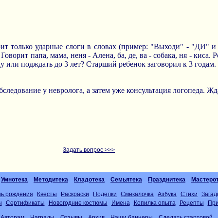
т только ударные слоги в словах (пример: "Выходи" - "ДИ" и т
Говорит папа, мама, неня - Алена, ба, де, ва - собака, ня - киса
у или подждать до 3 лет? Старший ребенок заговорил к 3 годам.
следование у невролога, а затем уже консультация логопеда. Жда
Задать вопрос >>>
Умнотека
Методитека
Кладотека
Семьятека
Празднитека
Мастеро
нь рождения
Квесты
Раскраски
Поделки
Смекалочка
Азбука
Стихи
Загад
ы
Сертификаты
Новогодние костюмы
Имена
Копилка опыта
Рецепты
При
Авторам
Награды
Отзывы
Архив
Наши баннеры
Сделать стартовой