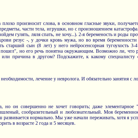
 плохо произносит слова, в основном гласные звуки, получаетс
предметы, части тела, игрушки, но с произношением катастрофа
 пойдем гулять, ляля спать, не хочу...). 2-я беременость и роды п
 крови резус -, у дочки кровь мужа, но во время беременности
ть старший сын (8 лет) у него нейросенсорная тугоухость 3-4
 пошел", но его речь понятна окружающим. Возможно ли, что 
и или причина в другом? Подскажите, к какому специалисту 
необходимости, лечение у невролога. И обязательно занятия с л
, но он совершенно не хочет говорить; даже элементарное 
мышленый, сообразительный и любознательный. Моя беременнос
развивается нормально. Мы уже начали переживать, хотя я успо
рить в возрасте 2 года и 5 месяцев.