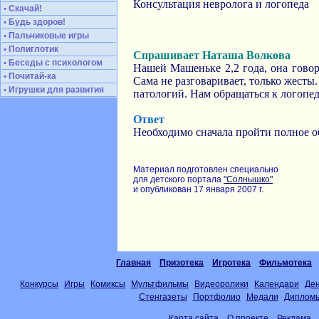
Консультация невролога и логопеда
• Скачай!
• Будь здоров!
• Пальчиковые игры
• Полиглотик
Спрашивает Наташа Волкова
• Беседы с психологом
Нашей Машеньке 2,2 года, она говори
• Почитай-ка
Сама не разговаривает, только жесты. 
• Игрушки для развития
патологий. Нам обращаться к логопед
Ответ
Необходимо сначала пройти полное об
Материал подготовлен специально
для детского портала
"Солнышко"
и опубликован 17 января 2007 г.
Главная
Призотека
Игротека
Фильмотека
Конкурсы
Игры
Комиксы
Мультфильмы
Видеоролики
Календари
Де
Стенгазеты
Портфолио
Медали
Диплом
Карта сайта
О проекте
Реклама