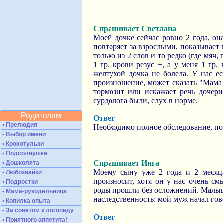
Спрашивает Светлана
Моей дочке сейчас ровно 2 года, она
повторяет за взрослыми, показывает 
только из 2 слов и то редко (где мяч,
1 гр. крови резус +, а у меня 1 гр.
желтухой дочка не болела. У нас ес
произношение, может сказать "Мама
тормозит или искажает речь дочер
сурдолога были, слух в норме.
Родителям
Ответ
• Прелюдия
Необходимо полное обследование, по 
• Выбор имени
• Крохотульки
• Подсолнушки
Спрашивает Инга
• Дошколята
Моему сыну уже 2 года и 2 месяца
• Любознайки
произносит, хотя он у нас очень с
• Подростки
роды прошли без осложнений. Малыш 
• Мама-рукодельница
наследственность: мой муж начал гово
• Копилка опыта
• За советом к логопеду
Ответ
• Приятного аппетита!