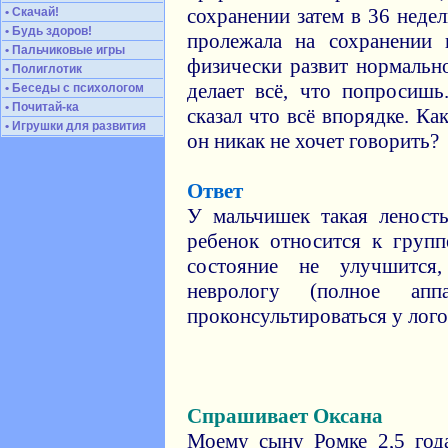
сохранении затем в 36 неде
• Скачай!
• Будь здоров!
пролежала на сохранении
• Пальчиковые игры
физически развит нормальн
• Полиглотик
делает всё, что попросишь
• Беседы с психологом
• Почитай-ка
сказал что всё впорядке. Ка
• Игрушки для развития
он никак не хочет говорить?
Ответ
У мальчишек такая леность
ребенок относится к групп
состояние не улучшится
неврологу (полное апп
проконсультироваться у лого
Спрашивает Оксана
Моему сыну Ромке 2,5 год