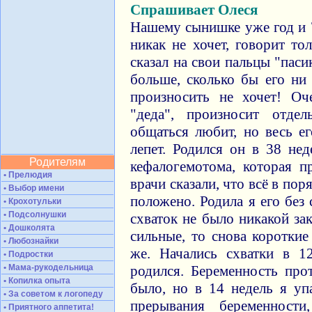
Спрашивает Олеся
Нашему сынишке уже год и 7
никак не хочет, говорит то
сказал на свои пальцы "пасик
больше, сколько бы его ни
произносить не хочет! Оч
"деда", произносит отде
общаться любит, но весь ег
лепет. Родился он в 38 не
Родителям
кефалогемотома, которая п
• Прелюдия
врачи сказали, что всё в пор
• Выбор имени
положено. Родила я его без
• Крохотульки
• Подсолнушки
схваток не было никакой за
• Дошколята
сильные, то снова коротки
• Любознайки
же. Начались схватки в 1
• Подростки
• Мама-рукодельница
родился. Беременность прот
• Копилка опыта
было, но в 14 недель я уп
• За советом к логопеду
прерывания беременност
• Приятного аппетита!