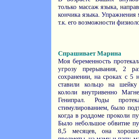
только массаж языка, напр
кончика языка. Упражнения
т.к. его возможности физиол
Спрашивает Марина
Моя беременность протекал
угрозу прерывания, 2 р
сохранении, на сроках с 5 
ставили кольцо на шейку 
кололи внутривенно Магн
Генипрал. Роды проте
стимулированием, было под
когда в роддоме проколи п
Было небольшое обвитие пу
8,5 месяцев, она хорош
предметы, на маму и папу, 