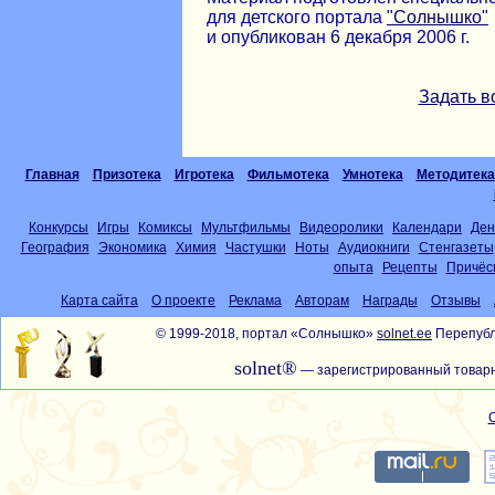
для детского портала
"Солнышко"
и опубликован 6 декабря 2006 г.
Задать в
Главная
Призотека
Игротека
Фильмотека
Умнотека
Методитека
Конкурсы
Игры
Комиксы
Мультфильмы
Видеоролики
Календари
Ден
География
Экономика
Химия
Частушки
Ноты
Аудиокниги
Стенгазеты
опыта
Рецепты
Причёс
Карта сайта
О проекте
Реклама
Авторам
Награды
Отзывы
© 1999-2018, портал «Солнышко»
solnet.ee
Перепубл
solnet®
— зарегистрированный товарн
С