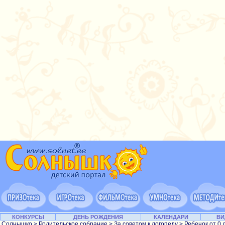
КОНКУРСЫ
ДЕНЬ РОЖДЕНИЯ
КАЛЕНДАРИ
ВИ
Солнышко
>
Родительское собрание
>
За советом к логопеду
>
Ребенок от 0 