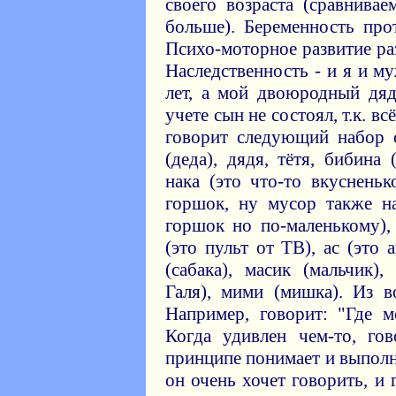
своего возраста (сравнива
больше). Беременность про
Психо-моторное развитие ра
Наследственность - и я и м
лет, а мой двоюродный дяд
учете сын не состоял, т.к. в
говорит следующий набор с
(деда), дядя, тётя, бибина 
нака (это что-то вкусненьк
горшок, ну мусор также на
горшок но по-маленькому), 
(это пульт от ТВ), ас (это 
(сабака), масик (мальчик),
Галя), мими (мишка). Из в
Например, говорит: "Где 
Когда удивлен чем-то, го
принципе понимает и выполн
он очень хочет говорить, и