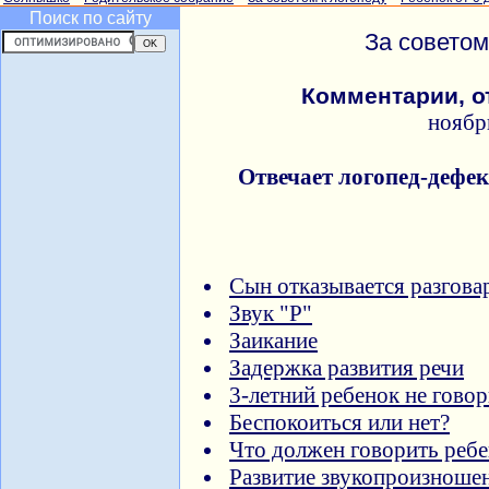
Поиск по сайту
За советом
Комментарии, о
ноябр
Отвечает логопед-дефе
Cын отказывается разгова
Звук "Р"
Заикание
Задержка развития речи
3-летний ребенок не говор
Беспокоиться или нет?
Что должен говорить ребен
Развитие звукопроизноше