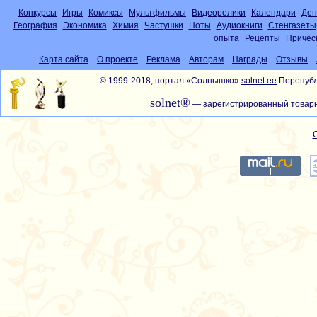
Конкурсы
Игры
Комиксы
Мультфильмы
Видеоролики
Календари
Ден
География
Экономика
Химия
Частушки
Ноты
Аудиокниги
Стенгазеты
опыта
Рецепты
Причёс
Карта сайта
О проекте
Реклама
Авторам
Награды
Отзывы
© 1999-2018, портал «Солнышко»
solnet.ee
Перепубл
solnet®
— зарегистрированный товарн
С