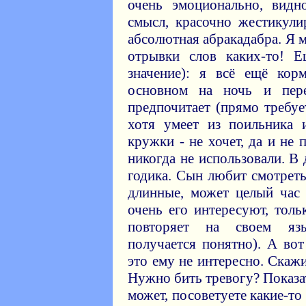
очень эмоционально, видн
смысл, красочно жестикули
абсолютная абракадабра. Я 
отрывки слов каких-то! Е
значение): я всё ещё ко
основном на ночь и пер
предпочитает (прямо требуе
хотя умеет из поильника 
кружки - не хочет, да и не
никогда не использовали. В 
годика. Сын любит смотреть
длинные, может целый час
очень его интересуют, толь
повторяет на своем язы
получается понятно). А во
это ему не интересно. Скажи
Нужно бить тревогу? Показа
может, посоветуете какие-то