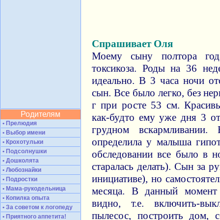
Спрашивает Оля
Моему сыну полтора год
токсикоза. Роды на 36 нед
идеально. В 3 часа ночи о
сын. Все было легко, без не
г при росте 53 см. Красив
Родителям
как-будто ему уже дня 3 о
• Прелюдия
грудном вскармливании.
• Выбор имени
определила у малыша гипо
• Крохотульки
• Подсолнушки
обследовании все было в н
• Дошколята
старалась делать). Сын за р
• Любознайки
инициативе), но самостоятел
• Подростки
• Мама-рукодельница
месяца. В данный момент
• Копилка опыта
видно, т.е. включить-вык
• За советом к логопеду
пылесос, построить дом, с
• Приятного аппетита!