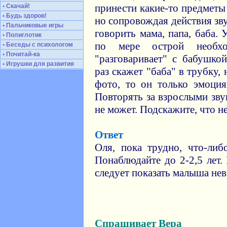
принести какие-то предметы и
• Скачай!
• Будь здоров!
но сопровождая действия зву
• Пальчиковые игры
говорить мама, папа, баба. 
• Полиглотик
по мере острой необхо
• Беседы с психологом
• Почитай-ка
"разговаривает" с бабушко
• Игрушки для развития
раз скажет "баба" в трубку,
фото, то он только эмоция
Повторять за взрослыми зву
не может. Подскажите, что не
Ответ
Оля, пока трудно, что-либ
Понаблюдайте до 2-2,5 лет.
следует показать малыша нев
Спрашивает Вера