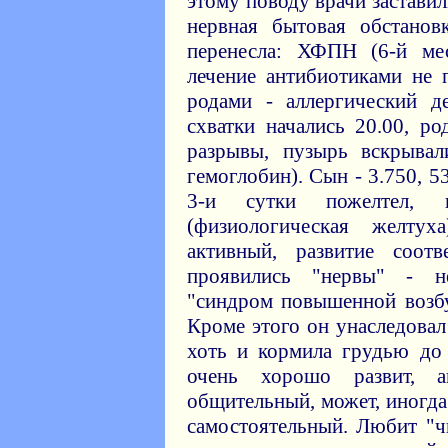
этому поводу врачи застави
нервная бытовая обстанов
перенесла: ХФПН (6-й мес
лечение антибиотиками не 
родами - аллергический д
схватки начались 20.00, р
разрывы, пузырь вскрывал
гемоглобин). Сын - 3.750, 5
3-и сутки пожелтел,
(физиологическая желтух
активный, развитие соотв
проявились "нервы" - н
"синдром повышенной возбу
Кроме этого он унаследовал
хоть и кормила грудью до 
очень хорошо развит, ак
общительный, может, иногд
самостоятельный. Любит "чи