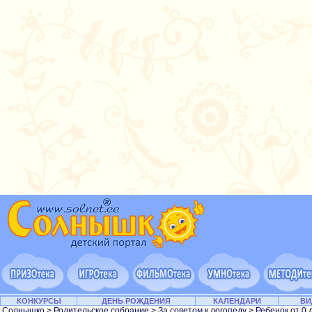
КОНКУРСЫ
ДЕНЬ РОЖДЕНИЯ
КАЛЕНДАРИ
ВИ
Солнышко
>
Родительское собрание
>
За советом к логопеду
>
Ребенок от 0 