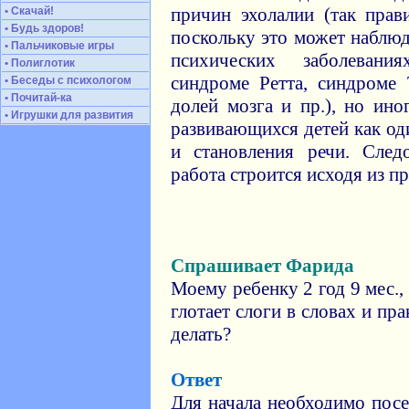
причин эхолалии (так прав
• Скачай!
• Будь здоров!
поскольку это может наблюд
• Пальчиковые игры
психических заболевани
• Полиглотик
синдроме Ретта, синдроме
• Беседы с психологом
• Почитай-ка
долей мозга и пр.), но ино
• Игрушки для развития
развивающихся детей как од
и становления речи. След
работа строится исходя из п
Спрашивает Фарида
Моему ребенку 2 год 9 мес.,
глотает слоги в словах и пр
делать?
Ответ
Для начала необходимо посе