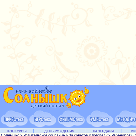
КОНКУРСЫ
ДЕНЬ РОЖДЕНИЯ
КАЛЕНДАРИ
ВИ
Солнышко
>
Родительское собрание
>
За советом к логопеду
>
Ребенок от 0 