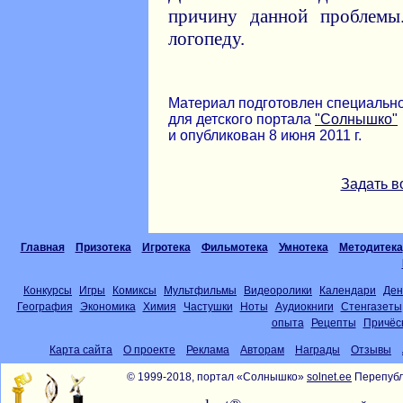
причину данной проблемы
логопеду.
Материал подготовлен специальн
для детского портала
"Солнышко"
и опубликован 8 июня 2011 г.
Задать в
Главная
Призотека
Игротека
Фильмотека
Умнотека
Методитека
Конкурсы
Игры
Комиксы
Мультфильмы
Видеоролики
Календари
Ден
География
Экономика
Химия
Частушки
Ноты
Аудиокниги
Стенгазеты
опыта
Рецепты
Причёс
Карта сайта
О проекте
Реклама
Авторам
Награды
Отзывы
© 1999-2018, портал «Солнышко»
solnet.ee
Перепубл