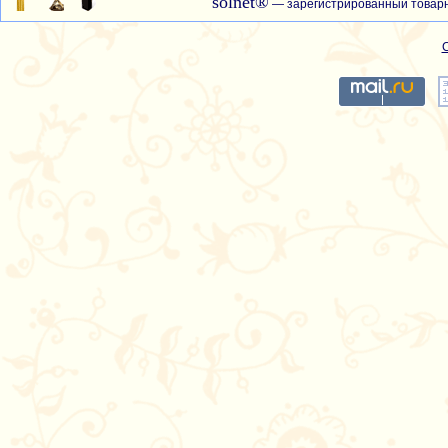
solnet®
— зарегистрированный товарн
С