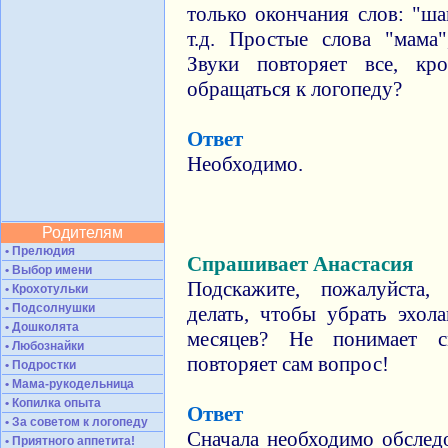
только окончания слов: "шап
т.д. Простые слова "мама"
Звуки повторяет все, кр
обращаться к логопеду?
Ответ
Необходимо.
Родителям
• Прелюдия
Спрашивает Анастасия
• Выбор имени
Подскажите, пожалуйста
• Крохотульки
• Подсолнушки
делать, чтобы убрать эхол
• Дошколята
месяцев? Не понимает с
• Любознайки
повторяет сам вопрос!
• Подростки
• Мама-рукодельница
• Копилка опыта
Ответ
• За советом к логопеду
Сначала необходимо обслед
• Приятного аппетита!