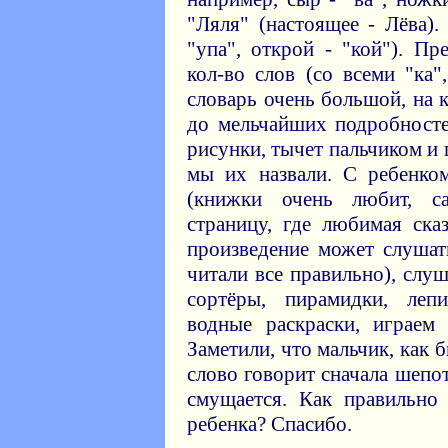
"Ляля" (настоящее - Лёва).
"упа", открой - "кой"). П
кол-во слов (со всеми "ка"
словарь очень большой, на 
до мельчайших подробносте
рисунки, тычет пальчиком и 
мы их назвали. С ребенко
(книжки очень любит, с
страницу, где любимая ска
произведение может слушат
читали все правильно), слу
сортёры, пирамидки, леп
водные раскраски, играем
Заметили, что мальчик, как 
слово говорит сначала шепо
смущается. Как правильно 
ребенка? Спасибо.