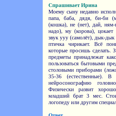
Спрашивает Ирина
Моему сыну недавно исполн
папа, баба, дядя, би-би (
(кошка), не (нет), дай, ням-
надо), му (корова), цокает
звук ууу (самолёт), дык-дык
птичка чирикает. Всё пон
которые просишь сделать. Зн
предметы принадлежат како
пользоваться бытовыми пре
столовыми приборами (лож
35-36 (естественные). 
нейросонографию головн
Физически развит хорошо
младший брат 3 мес. Сто
логопеду или другим специал
Ответ