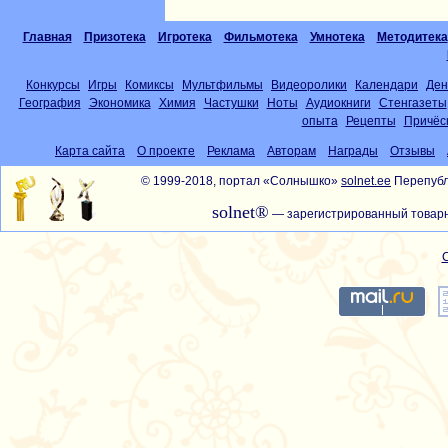
Главная
Призотека
Игротека
Фильмотека
Умнотека
Методитека
Конкурсы
Игры
Комиксы
Мультфильмы
Видеоролики
Календари
Ден
География
Экономика
Химия
Частушки
Ноты
Аудиокниги
Стенгазеты
опыта
Рецепты
Причёс
Карта сайта
О проекте
Реклама
Авторам
Награды
Отзывы
© 1999-2018, портал «Солнышко»
solnet.ee
Перепубл
solnet®
— зарегистрированный товарн
С