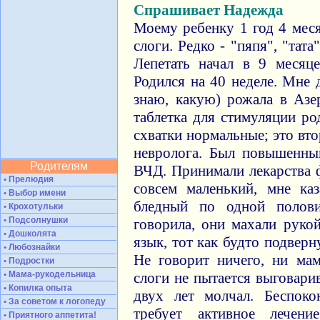
Спрашивает Надежда
Моему ребенку 1 год 4 меся
слоги. Редко - "пяпя", "тат
Лепетать начал в 9 месяц
Родился на 40 неделе. Мне 
знаю, какую) рожала в Азе
таблетка для стимуляции ро
схватки нормальные; это вт
невролога. Был повышенны
Родителям
ВЧД. Принимали лекарства 
• Прелюдия
совсем маленький, мне ка
• Выбор имени
бледный по одной полов
• Крохотульки
• Подсолнушки
говорила, они махали рукой
• Дошколята
язык, тот как будто подверн
• Любознайки
Не говорит ничего, ни мам
• Подростки
• Мама-рукодельница
слоги не пытается выговари
• Копилка опыта
двух лет молчал. Беспок
• За советом к логопеду
требует активное лечен
• Приятного аппетита!