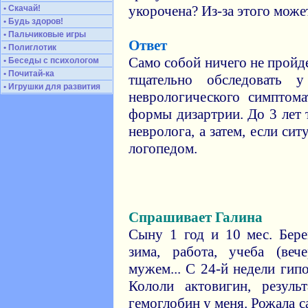
укорочена? Из-за этого може
• Скачай!
• Будь здоров!
• Пальчиковые игры
Ответ
• Полиглотик
Само собой ничего не пройд
• Беседы с психологом
• Почитай-ка
тщательно обследовать 
• Игрушки для развития
неврологического симптом
формы дизартрии. До 3 лет 
невролога, а затем, если сит
логопедом.
Спрашивает Галина
Сыну 1 год и 10 мес. Бере
зима, работа, учеба (веч
мужем... С 24-й недели гип
Кололи актовигин, резул
гемоглобин у меня. Рожала с