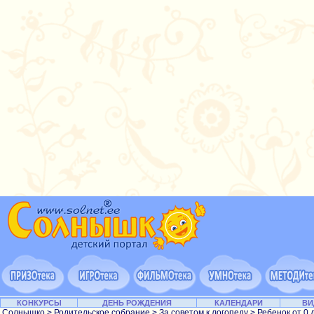
КОНКУРСЫ
ДЕНЬ РОЖДЕНИЯ
КАЛЕНДАРИ
ВИ
Солнышко
>
Родительское собрание
>
За советом к логопеду
>
Ребенок от 0 