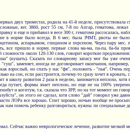
первых двух триместах, родила на 41-й неделе, присутствовала
сложные, вес 3860, рост 55 см, 7-8 по Апгар, гематома, лежал
равку и еще и прибавил в весе 300 г, гематома рассосалась, наб
ие в норме было всегда. В 6 мес. была ЗЧМТ, рвоты не было,
оцетином, аспаркамом, глицином и персеном. Через пару мес. 
ть, все пришло в норму. первые слова ма-ма, па-па, ба-ба про
ей сложности около 120-130 слов, говорит короткие предложения: 
куша" (кушать). Сказать по словарному запасу мог бы уже очен
- "гуш", заменяет, иногда не договоривает окончания, например, 
 как взрослый, но спать у нас "фя", положить - "пья". Очень пе
олько на сон, если расстроится, почему-то сразу хочет в кровать,
ит в школу развития 2 раза в неделю, занимается неплохо, хотя 
огда путает, формы знает неплохо, но еще не на 100% уверенн
нибут и когитум, т.к. сказала что ЗРР, но на тот момент он гово
алуйста", он этого не сделал, хотя слово "дай" говорил уже дав
части ЛОРа все хорошо. Спит хорошо, ночью вообще не просыпае
как нам помочь ребенку разговориться, нужны ли специальные д
 мал. Сейчас важно неврологическое лечение, развитие мелкой м