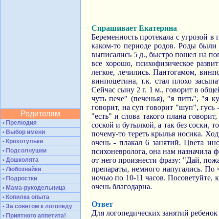
Спрашивает Екатерина
Беременность протекала с угрозой в 
каком-то периоде родов. Роды были 
выписались 5 д., быстро пошел на поп
все хорошо, психофизическое развит
легкое, лечились. Пантогамом, винп
винпоцетина, т.к. стал плохо засыпа
Сейчас сыну 2 г. 1 м., говорит в общ
чуть пече" (печенья), "я пить", "я 
говорит, на суп говорит "шуп", гусь 
Родителям
"есть" и слова такого плана говорит,
• Прелюдия
соской и бутылкой, а так без соски, т
• Выбор имени
почему-то тереть крылья носика. Ход
• Крохотульки
очень - плакал 6 занятий. Цвета ин
• Подсолнушки
психоневролога, она нам назначила фе
от него произнести фразу: "Дай, пож
• Дошколята
препараты, немного напугались. По 
• Любознайки
ночью по 10-11 часов. Посоветуйте, 
• Подростки
очень благодарна.
• Мама-рукодельница
• Копилка опыта
Ответ
• За советом к логопеду
Для логопедических занятий ребенок
• Приятного аппетита!