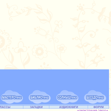
КЛАССЫ
ЗАГАДКИ
АУДИОКНИГИ
ФОРУМ
• регистрация / вход •