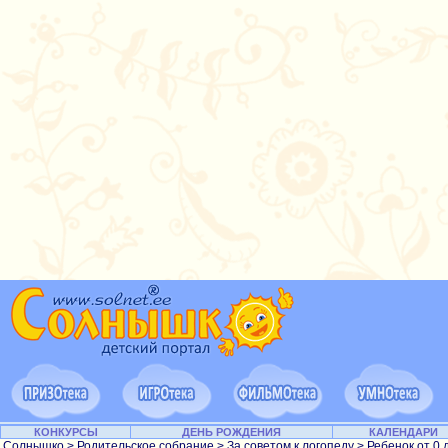
КОНКУРСЫ
ДЕНЬ РОЖДЕНИЯ
КАЛЕНДАРИ
Солнышко
>
Родительское собрание
>
За советом к логопеду
>
Ребенок от 0 