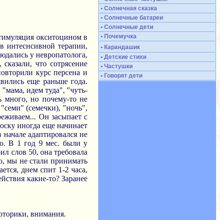
• Солнечная сказка
• Солнечные батареи
• Солнечные дети
 стимуляция окситоцином в
• Почемучка
 в интеснсивной терапии,
• Карандашик
людались у невропатолога,
• Детские стихи
 сказали, что сотрясение
• Частушки
повторили курс персена и
• Говорят дети
явились еще раньше года.
"мама, идем туда", "чуть-
ь много, но почему-то не
"семи" (семечки), "ночь",
реживаем... Он засыпает с
 соску иногда еще начинает
в начале адаптировался не
о. В 1 год 9 мес. были у
рил слов 50, она требовала
но, мы не стали принимать
тся, днем спит 1-2 часа,
ействия какие-то? Заранее
оторики, внимания.