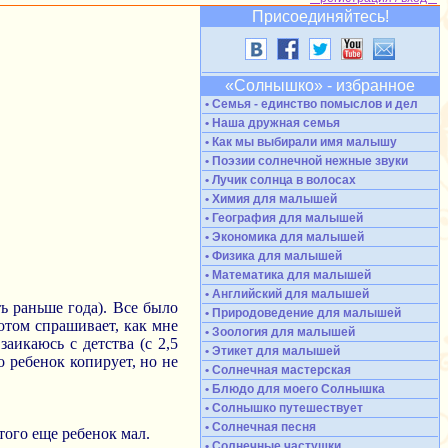
Присоединяйтесь!
«Солнышко» - избранное
• Семья - единство помыслов и дел
• Наша дружная семья
• Как мы выбирали имя малышу
• Поэзии солнечной нежные звуки
• Лучик солнца в волосах
• Химия для малышей
• География для малышей
• Экономика для малышей
• Физика для малышей
• Математика для малышей
• Английский для малышей
ь раньше года). Все было
• Природоведение для малышей
потом спрашивает, как мне
• Зоология для малышей
аикаюсь с детства (с 2,5
• Этикет для малышей
о ребенок копирует, но не
• Солнечная мастерская
• Блюдо для моего Солнышка
• Солнышко путешествует
• Солнечная песня
того еще ребенок мал.
• Солнечные частушки