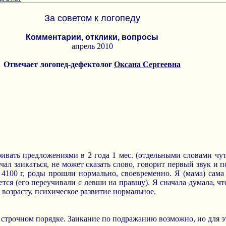
За советом к логопеду
Комментарии, отклики, вопросы
апрель 2010
Отвечает логопед-дефектолог
Оксана Сергеевна
ривать предложениями в 2 года 1 мес. (отдельными словами чут
ачал заикаться, не может сказать слово, говорит первый звук и 
4100 г, роды прошли нормально, своевременно. Я (мама) сама з
ется (его переучивали с левши на правшу). Я сначала думала, чт
 возрасту, психическое развитие нормальное.
 строчном порядке. Заикание по подражанию возможно, но для э