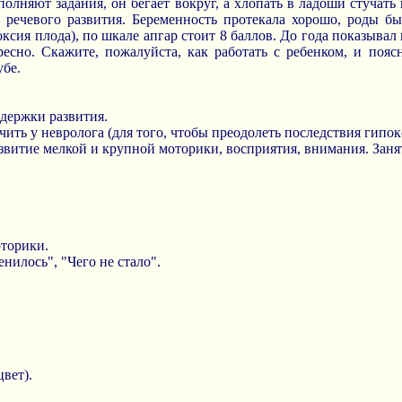
полняют задания, он бегает вокруг, а хлопать в ладоши стучать 
у речевого развития. Беременность протекала хорошо, роды б
сия плода), по шкале апгар стоит 8 баллов. До года показывал но
есно. Скажите, пожалуйста, как работать с ребенком, и пояс
убе.
адержки развития.
чить у невролога (для того, чтобы преодолеть последствия гипок
звитие мелкой и крупной моторики, восприятия, внимания. Занят
оторики.
нилось", "Чего не стало".
вет).