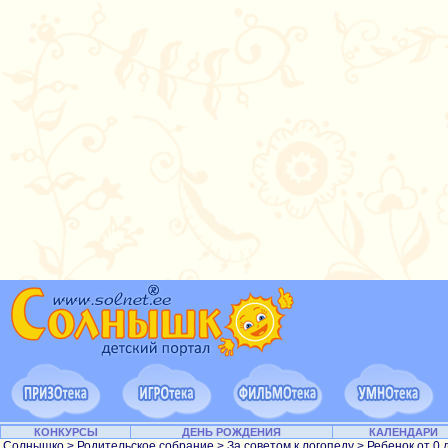
КОНКУРСЫ
ДЕНЬ РОЖДЕНИЯ
КАЛЕНДАРИ
Солнышко
>
Родительское собрание
>
За советом к логопеду
>
Ребенок от 0 