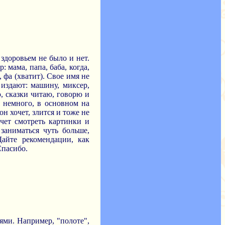
здоровьем не было и нет.
 мама, папа, баба, когда,
, фа (хватит). Свое имя не
 издают: машину, миксер,
, сказки читаю, говорю и
я немного, в основном на
н хочет, злится и тоже не
очет смотреть картинки и
заниматься чуть больше,
Дайте рекомендации, как
Спасибо.
иями. Например, "полоте",