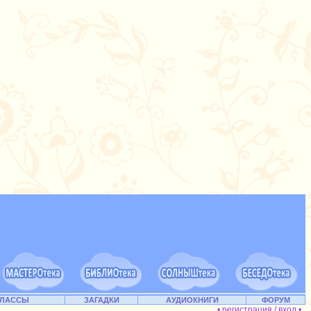
КЛАССЫ
ЗАГАДКИ
АУДИОКНИГИ
ФОРУМ
• регистрация / вход •