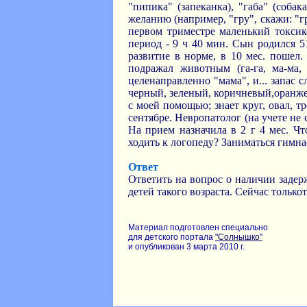
"пипика" (запеканка), "габа" (собак
желанию (например, "гру", скажи: "г
первом триместре маленький токсик
период - 9 ч 40 мин. Сын родился 5
развитие в норме, в 10 мес. пошел.
подражал животным (га-га, ма-ма,
целенаправленно "мама", и... запас 
черный, зеленый, коричневый,оранжевый
с моей помощью; знает круг, овал, т
сентябре. Невропатолог (на учете не 
На прием назначила в 2 г 4 мес. Чт
ходить к логопеду? Заниматься гимна
Ответ
Ответить на вопрос о наличии задерж
детей такого возраста. Сейчас только
Материал подготовлен специально
для детского портала
"Солнышко"
и опубликован 3 марта 2010 г.