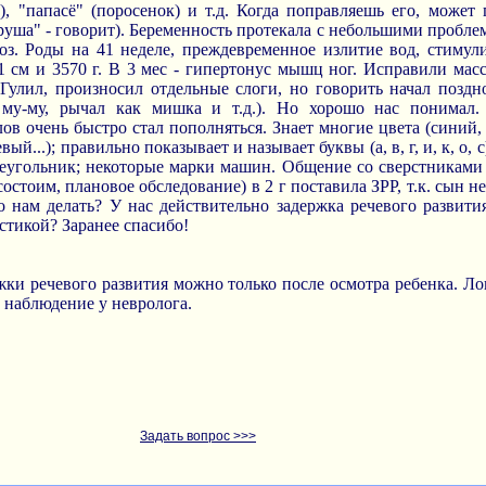
а), "папасё" (поросенок) и т.д. Когда поправляешь его, может
руша" - говорит). Беременность протекала с небольшими пробле
оз. Роды на 41 неделе, преждевременное излитие вод, стимул
1 см и 3570 г. В 3 мес - гипертонус мышц ног. Исправили мас
 Гулил, произносил отдельные слоги, но говорить начал поздно
 му-му, рычал как мишка и т.д.). Но хорошо нас понимал.
слов очень быстро стал пополняться. Знает многие цвета (синий
...); правильно показывает и называет буквы (а, в, г, и, к, о, с);
реугольник; некоторые марки машин. Общение со сверстниками о
состоим, плановое обследование) в 2 г поставила ЗРР, т.к. сын 
о нам делать? У нас действительно задержка речевого развит
стикой? Заранее спасибо!
ки речевого развития можно только после осмотра ребенка. Лог
т наблюдение у невролога.
Задать вопрос >>>