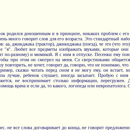
нок родился доношенным и в принципе, никаких проблем с его 
ень много говорит слов для его возраста. Это стандартный набор:
ов: аа, джикджака (трактор), джикиджака (поезд), че это (что это)
ие "я". Любит все предметы изображать звуками, которые они
ит по-разному) и мимикой. Я с ним в отпуске. Песенки ему пою
чтобы при этом он смотрел на меня. Со сверстниками общаетс
 повторить, не хочет, говорит да, говорю, что не понимаю, что о
имер, сказки читать перед сном я не могу ему, он встает, х
апа лучше, ребенок слушает, иногда засыпает. Пробую с ним 
ажется, не воспринимает столько информации, перегружен. 
омощь врача и если да, то какого, логопеда или невропатолога. 
мес. не все слова договаривает до конца, не говорит предложен