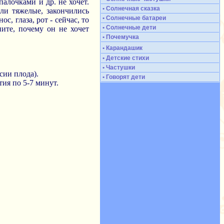
палочками и др. не хочет.
• Солнечная сказка
ыли тяжелые, закончились
• Солнечные батареи
с, глаза, рот - сейчас, то
• Солнечные дети
ните, почему он не хочет
• Почемучка
• Карандашик
• Детские стихи
• Частушки
сии плода).
• Говорят дети
ия по 5-7 минут.