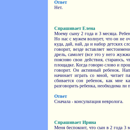
Ответ
Нет.
Спрашивает Елена
Моему сыну 2 года и 3 месяца. Ребе
Но нас с мужем волнует, что он не оч
куда, дай, най, да и набор детских сл
говорит, везде вставляет местоимен
дрель, самолет (все это у него жужж
поясняю свои действия, стараюсь, 
площадке. Когда говорю слово и прошу
говорит. Он активный ребенок. Напр
начинает играть со мной, читает п
сбивается сон ребенок, как мне к
разговорить ребенка, необходима ли п
Ответ
Сначала - консультация невролога.
Спрашивает Ирина
Меня беспокоит, что сын в 2 года 3 