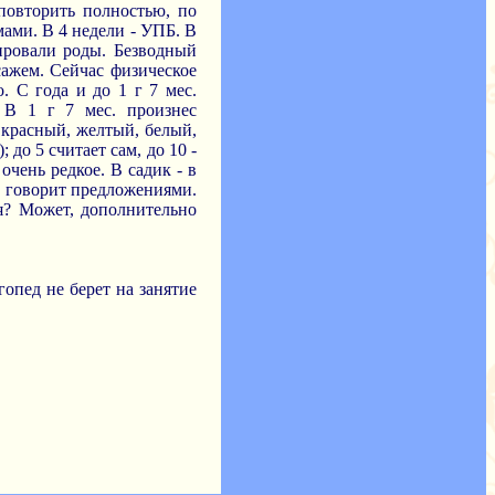
 повторить полностью, по
мами. В 4 недели - УПБ. В
ировали роды. Безводный
сажем. Сейчас физическое
. С года и до 1 г 7 мес.
 В 1 г 7 мес. произнес
, красный, желтый, белый,
 до 5 считает сам, до 10 -
чень редкое. В садик - в
не говорит предложениями.
ия? Может, дополнительно
опед не берет на занятие