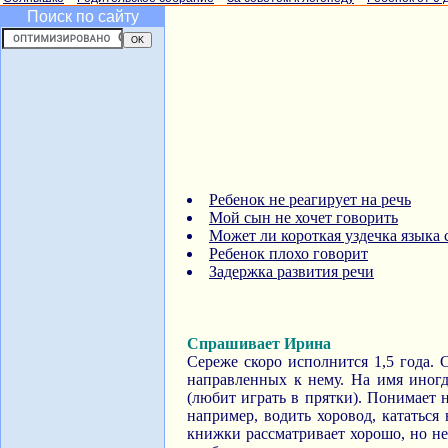
Поиск по сайту
Ребенок не реагирует на речь
Мой сын не хочет говорить
Может ли короткая уздечка языка 
Ребенок плохо говорит
Задержка развития речи
Спрашивает Ирина
Сереже скоро исполнится 1,5 года. С
направленных к нему. На имя иногд
(любит играть в прятки). Понимает 
например, водить хоровод, кататься
книжки рассматривает хорошо, но не 