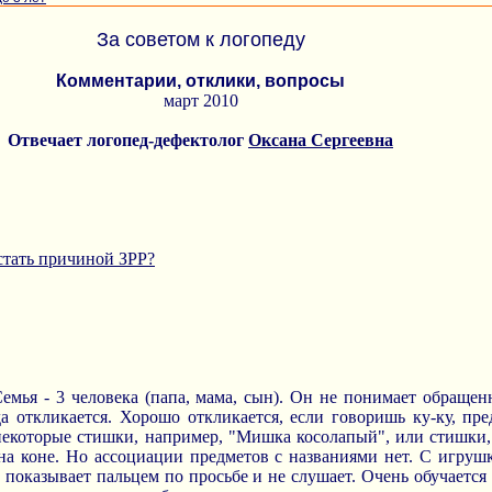
За советом к логопеду
Комментарии, отклики, вопросы
март 2010
Отвечает логопед-дефектолог
Оксана Сергеевна
стать причиной ЗРР?
емья - 3 человека (папа, мама, сын). Он не понимает обращенн
а откликается. Хорошо откликается, если говоришь ку-ку, пр
некоторые стишки, например, "Мишка косолапый", или стишки,
 на коне. Но ассоциации предметов с названиями нет. С игруш
показывает пальцем по просьбе и не слушает. Очень обучается 