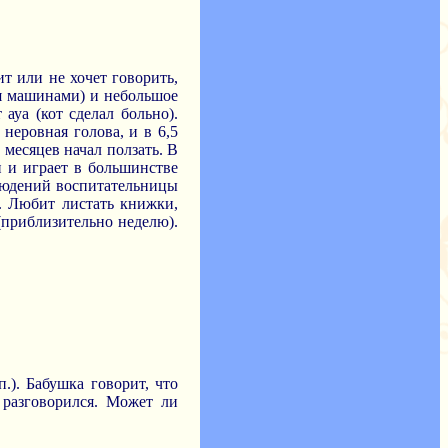
т или не хочет говорить,
тся машинами) и небольшое
ауа (кот сделал больно).
неровная голова, и в 6,5
 месяцев начал ползать. В
н и играет в большинстве
блюдений воспитательницы
в. Любит листать книжки,
 (приблизительно неделю).
п.). Бабушка говорит, что
 разговорился. Может ли