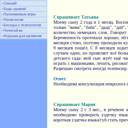
• Скачай!
• Будь здоров!
• Пальчиковые игры
Спрашивает Татьяна
• Полиглотик
Моему сыну 2 года и 1 месяц. Воспи
• Беседы с психологом
только "мама", "баба", "дада", "дай
• Почитай-ка
количество немецких слов. Говорит 
• Игрушки для развития
Беременность протекала хорошо, лёг
месяцев стоял, поэтому проходили ку
9 месяцев пошёл. С 8 месяцев ходит
случаев один, но проявляет всё бо
детского сада: мой сын жуёт ещё ч
играть с машинками, лепить, рисоват
Разрешаю смотреть иногда телевизор.
Ответ
Необходима консультация невролога 
Спрашивает Мария
Моему сыну 2 г 3 мес., в речевом за
необходимо проверить уздечку язык
короткая уздечка языка/губ стать пр