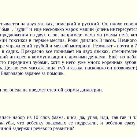
тывается на двух языках, немецкий и русский. Он плохо говори
", "бмв", "ауди" и ещё несколько марок машин (очень интересуе
предложения из двух слов, например: мама ма (мамы нет), кот 
кий токсикоз в первые месяца. Роды длились 8 часов. Немного 
рс упражнений грубой и мелкой моторики. Результат - почти в 7
 в садик. Прекрасно всё понимает на двух языках, стеснителе
льший интерес к коммуникации с другими детками. Ещё, из на
асто передними зубами, хотя у него уже много коренных зубо
ь. Делаю ему массаж лица, губ и языка, насколько он позволяет
 Благодарю заранее за помощь.
и логопеда на предмет стертой формы дизартрии.
пасе набор из 10 слов (мама, киса, да, упал, иди, гав-гав и т.
а/губы, что ребенку знакомых ее подрезали, и ребенок сразу
ичиной задержки речевого развития?