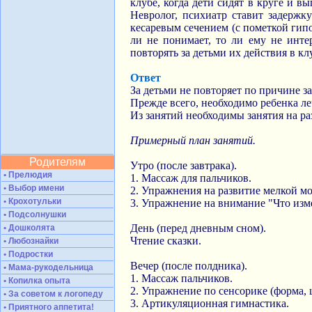
клубе, когда дети сидят в круге и вы
Невролог, психиатр ставит задержк
кесаревым сечением (с пометкой гипок
ли не понимает, то ли ему не интер
повторять за детьми их действия в кл
Ответ
За детьми не повторяет по причине з
Прежде всего, необходимо ребенка ле
Из занятий необходимы занятия на ра
Примерный план занятий.
Родителям
Утро (после завтрака).
• Прелюдия
1. Массаж для пальчиков.
• Выбор имени
2. Упражнения на развитие мелкой м
• Крохотульки
3. Упражнение на внимание "Что изме
• Подсолнушки
День (перед дневным сном).
• Дошколята
Чтение сказки.
• Любознайки
• Подростки
Вечер (после полдника).
• Мама-рукодельница
1. Массаж пальчиков.
• Копилка опыта
2. Упражнение по сенсорике (форма, ц
• За советом к логопеду
3. Артикуляционная гимнастика.
• Приятного аппетита!