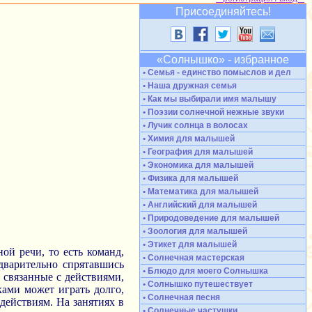
Присоединяйтесь!
«Солнышко» - избранное
• Семья - единство помыслов и дел
• Наша дружная семья
• Как мы выбирали имя малышу
• Поэзии солнечной нежные звуки
• Лучик солнца в волосах
• Химия для малышей
• География для малышей
• Экономика для малышей
• Физика для малышей
• Математика для малышей
• Английский для малышей
• Природоведение для малышей
• Зоология для малышей
• Этикет для малышей
ой речи, то есть команд,
• Солнечная мастерская
едварительно спрятавшись
• Блюдо для моего Солнышка
 связанные с действиями,
• Солнышко путешествует
ками может играть долго,
• Солнечная песня
действиям. На занятиях в
• Солнечные частушки