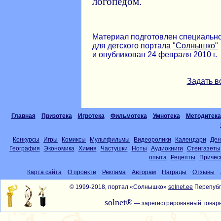
логопедом.
Материал подготовлен специальн
для детского портала
"Солнышко"
и опубликован 24 февраля 2010 г.
Задать в
Главная
Призотека
Игротека
Фильмотека
Умнотека
Методитека
Конкурсы
Игры
Комиксы
Мультфильмы
Видеоролики
Календари
Ден
География
Экономика
Химия
Частушки
Ноты
Аудиокниги
Стенгазеты
опыта
Рецепты
Причёс
Карта сайта
О проекте
Реклама
Авторам
Награды
Отзывы
© 1999-2018, портал «Солнышко»
solnet.ee
Перепубл
solnet®
— зарегистрированный товарн