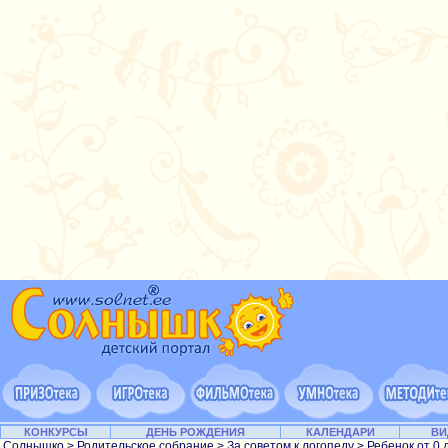
КОНКУРСЫ
ДЕНЬ РОЖДЕНИЯ
КАЛЕНДАРИ
ВИ
Солнышко
>
Родительское собрание
>
За советом к логопеду
>
Ребенок от 0 