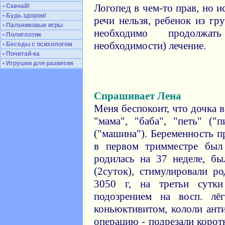
Логопед в чем-то прав, но 
• Скачай!
• Будь здоров!
речи нельзя, ребенок из г
• Пальчиковые игры
необходимо продолж
• Полиглотик
необходимости) лечение.
• Беседы с психологом
• Почитай-ка
• Игрушки для развития
Спрашивает Лена
Меня беспокоит, что дочка в
"мама", "баба", "петь" ("п
("машина"). Беременность п
в первом тримместре был
родилась на 37 неделе, б
(2суток), стимулировали р
3050 г, на третьи сутк
подозрением на восп. лё
коньюктивитом, кололи ант
операцию - подрезали коротк