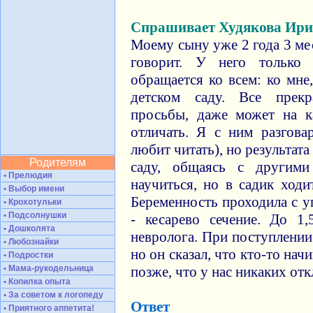
Спрашивает Худякова Ир
Моему сыну уже 2 года 3 мес
говорит. У него только
обращается ко всем: ко мне
детском саду. Все прекр
просьбы, даже может на к
отличать. Я с ним разгова
любит читать), но результата
Родителям
саду, общаясь с другими
• Прелюдия
научиться, но в садик ходи
• Выбор имени
Беременность проходила с 
• Крохотульки
• Подсолнушки
- кесарево сечение. До 1
• Дошколята
невролога. При поступлении
• Любознайки
но он сказал, что кто-то нач
• Подростки
• Мама-рукодельница
позже, что у нас никаких отк
• Копилка опыта
• За советом к логопеду
Ответ
• Приятного аппетита!