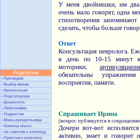
У меня двойняшки, им два
очень мало говорят, одна м
стихотворения запоминают 
сделать, чтобы больше гово
Ответ
Консультация невролога. Еж
в день по 10-15 минут к
моторики,
артикуляцио
Родителям
обязательны упражнени
• Прелюдия
восприятия, памяти.
• Выбор имени
• Крохотульки
• Подсолнушки
• Дошколята
• Любознайки
Спрашивает Ирина
• Подростки
• Мама-рукодельница
(вопрос публикуется в сокращении
• Копилка опыта
Дочери вот-вот исполнится
• За советом к логопеду
активно, знает и говорит 
• Приятного аппетита!