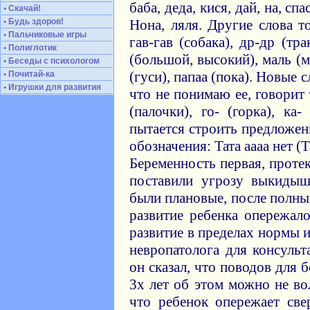
баба, деда, кися, дай, на, спа
• Скачай!
• Будь здоров!
Нона, ляля. Другие слова т
• Пальчиковые игры
гав-гав (собака), др-др (т
• Полиглотик
(большой, высокий), маль (м
• Беседы с психологом
(гуси), папаа (пока). Новые 
• Почитай-ка
• Игрушки для развития
что не понимаю ее, говорит 
(палочки), го- (горка), ка
пытается строить предложен
обозначения: Тата аааа нет (Та
Беременность первая, протек
поставили угрозу выкидыш
были плановые, после полны
развитие ребенка опережал
развитие в пределах нормы 
невропатолога для консуль
он сказал, что поводов для 
3х лет об этом можно не во
что ребенок опережает све