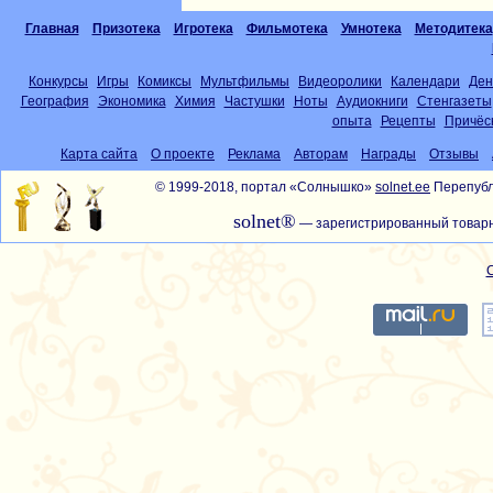
Главная
Призотека
Игротека
Фильмотека
Умнотека
Методитека
Конкурсы
Игры
Комиксы
Мультфильмы
Видеоролики
Календари
Ден
География
Экономика
Химия
Частушки
Ноты
Аудиокниги
Стенгазеты
опыта
Рецепты
Причёс
Карта сайта
О проекте
Реклама
Авторам
Награды
Отзывы
© 1999-2018, портал «Солнышко»
solnet.ee
Перепубл
solnet®
— зарегистрированный товарн
С