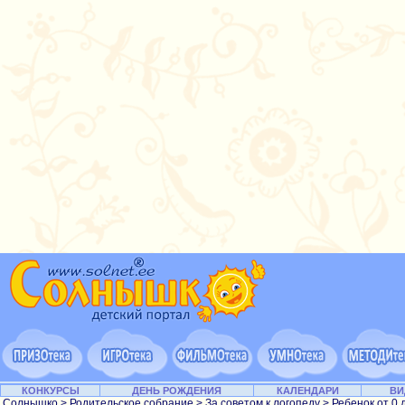
КОНКУРСЫ
ДЕНЬ РОЖДЕНИЯ
КАЛЕНДАРИ
ВИ
Солнышко
>
Родительское собрание
>
За советом к логопеду
>
Ребенок от 0 