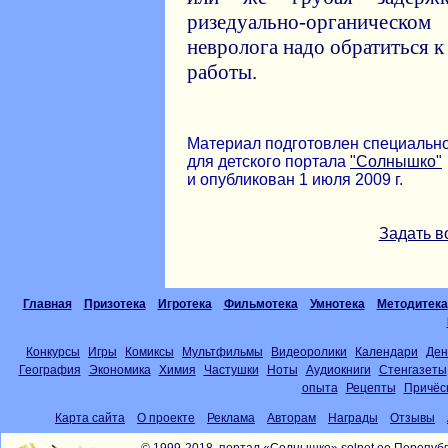
ризедуально-органичес
невролога надо обратиться 
работы.
Материал подготовлен специальн
для детского портала
"Солнышко"
и опубликован 1 июля 2009 г.
Задать в
Главная
Призотека
Игротека
Фильмотека
Умнотека
Методитека
Конкурсы
Игры
Комиксы
Мультфильмы
Видеоролики
Календари
Ден
География
Экономика
Химия
Частушки
Ноты
Аудиокниги
Стенгазеты
опыта
Рецепты
Причёс
Карта сайта
О проекте
Реклама
Авторам
Награды
Отзывы