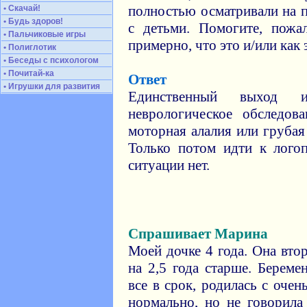
полностью осматривали на 
• Скачай!
• Будь здоров!
с детьми. Помогите, пожа
• Пальчиковые игры
примерно, что это и/или как
• Полиглотик
• Беседы с психологом
• Почитай-ка
Ответ
• Игрушки для развития
Единственный выход 
неврологическое обследов
моторная алалия или грубая
Только потом идти к лого
ситуации нет.
Спрашивает Марина
Моей дочке 4 года. Она вто
на 2,5 года старше. Береме
все в срок, родилась с очен
нормально, но не говорила