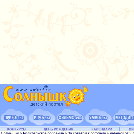
КОНКУРСЫ
ДЕНЬ РОЖДЕНИЯ
КАЛЕНДАРИ
ВИ
Солнышко
>
Родительское собрание
>
За советом к логопеду
>
Ребенок от 3 