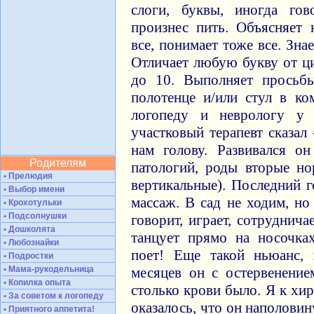
слоги, буквы, иногда гов
произнес пить. Объясняет 
все, понимает тоже все. Зн
Отличает любую букву от ц
до 10. Выполняет просьб
полотенце и/или стул в 
логопеду и неврологу у 
участковый терапевт сказал
нам голову. Развивался о
Родителям
патологий, роды вторые но
• Прелюдия
вертикальные). Последний 
• Выбор имени
массаж. В сад не ходим, но
• Крохотульки
• Подсолнушки
говорит, играет, сотруднича
• Дошколята
танцует прямо на носочка
• Любознайки
поет! Еще такой ньюанс,
• Подростки
• Мама-рукодельница
месяцев он с остервенение
• Копилка опыта
столько крови было. Я к хир
• За советом к логопеду
оказалось, что он наполовин
• Приятного аппетита!