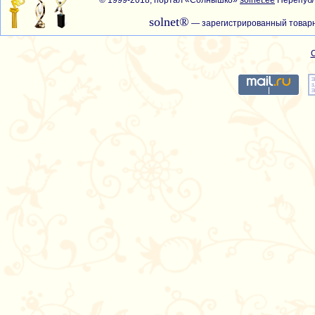
© 1999-2018, портал «Солнышко»
solnet.ee
Перепубл
solnet®
— зарегистрированный товарн
С