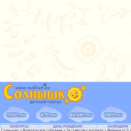
КОНКУРСЫ
ДЕНЬ РОЖДЕНИЯ
КАЛЕНДАРИ
Солнышко
>
Родительское собрание
>
За советом к логопеду
>
Ребенок от 0 