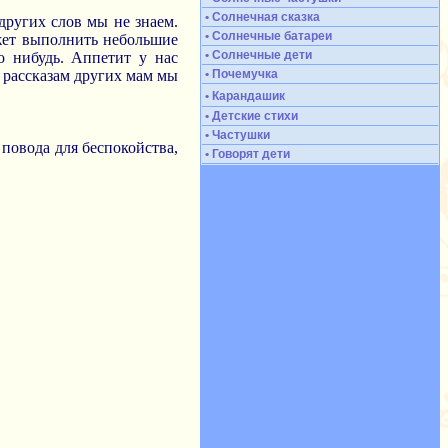
• Солнечная сказка
 других слов мы не знаем.
• Солнечные батареи
ожет выполнить небольшие
• Солнечные дети
о нибудь. Аппетит у нас
о рассказам других мам мы
• Почемучка
• Карандашик
• Детские стихи
• Частушки
 повода для беспокойства,
• Говорят дети