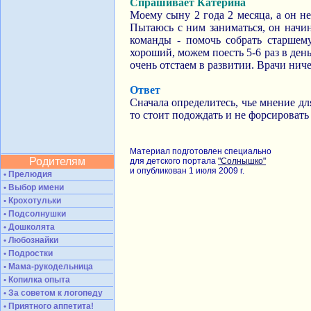
Спрашивает Катерина
Моему сыну 2 года 2 месяца, а он не
Пытаюсь с ним заниматься, он начин
команды - помочь собрать старшем
хороший, можем поесть 5-6 раз в день
очень отстаем в развитии. Врачи ниче
Ответ
Сначала определитесь, чье мнение дл
то стоит подождать и не форсировать
Материал подготовлен специально
Родителям
для детского портала
"Солнышко"
и опубликован 1 июля 2009 г.
• Прелюдия
• Выбор имени
• Крохотульки
• Подсолнушки
• Дошколята
• Любознайки
• Подростки
• Мама-рукодельница
• Копилка опыта
• За советом к логопеду
• Приятного аппетита!