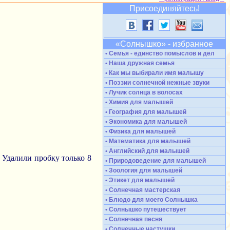
Присоединяйтесь!
«Солнышко» - избранное
• Семья - единство помыслов и дел
• Наша дружная семья
• Как мы выбирали имя малышу
• Поэзии солнечной нежные звуки
• Лучик солнца в волосах
• Химия для малышей
• География для малышей
• Экономика для малышей
• Физика для малышей
• Математика для малышей
• Английский для малышей
? Удалили пробку только 8
• Природоведение для малышей
• Зоология для малышей
• Этикет для малышей
• Солнечная мастерская
• Блюдо для моего Солнышка
• Солнышко путешествует
• Солнечная песня
• Солнечные частушки