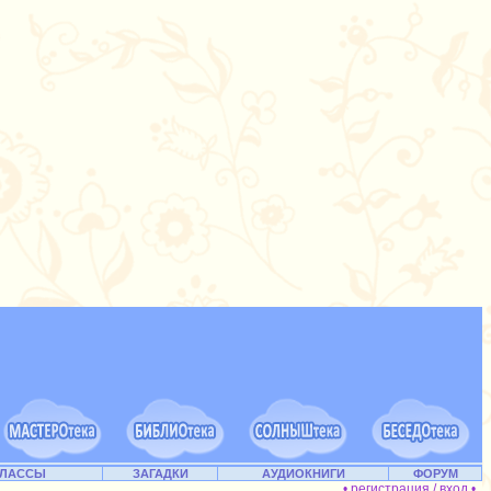
КЛАССЫ
ЗАГАДКИ
АУДИОКНИГИ
ФОРУМ
• регистрация / вход •