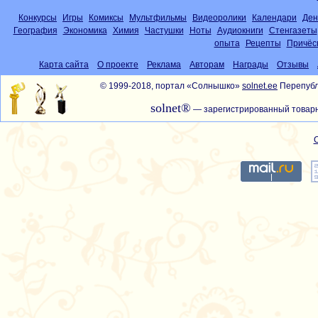
Конкурсы
Игры
Комиксы
Мультфильмы
Видеоролики
Календари
Ден
География
Экономика
Химия
Частушки
Ноты
Аудиокниги
Стенгазеты
опыта
Рецепты
Причёс
Карта сайта
О проекте
Реклама
Авторам
Награды
Отзывы
© 1999-2018, портал «Солнышко»
solnet.ee
Перепубл
solnet®
— зарегистрированный товарн
С