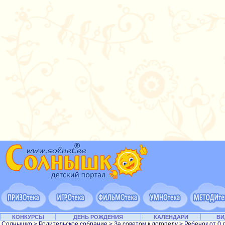
КОНКУРСЫ
ДЕНЬ РОЖДЕНИЯ
КАЛЕНДАРИ
ВИ
Солнышко
>
Родительское собрание
>
За советом к логопеду
>
Ребенок от 0 