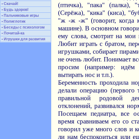
(птичка), "пака" (палка), 
• Скачай!
• Будь здоров!
(Серёжа), "кика" (киса), "бу
• Пальчиковые игры
"ж -ж -ж" (говорит, когда
• Полиглотик
машине). В основном говори
• Беседы с психологом
• Почитай-ка
ему слова, смотрит на мои 
• Игрушки для развития
Любит играть с братом, пер
игрушками, собирает пирами
не очень любит. Понимает всё
просим (например: идём
вытирать нос и т.п.).
Беременность проходила но
делали операцию (первого 
правильной родовой дея
отклонений, развивался нор
Посещаем педиатра, все 
время сравниваем его со ст
говорил уже много слов и 
ли нам беспокоиться или е