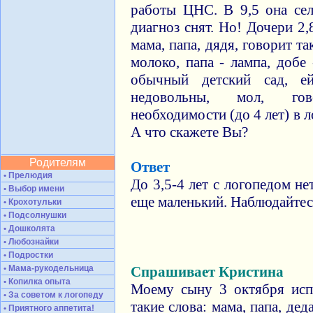
работы ЦНС. В 9,5 она сел
диагноз снят. Но! Дочери 2,
мама, папа, дядя, говорит та
молоко, папа - лампа, добе
обычный детский сад, ей
недовольны, мол, го
необходимости (до 4 лет) в 
А что скажете Вы?
Родителям
Ответ
• Прелюдия
До 3,5-4 лет с логопедом не
• Выбор имени
еще маленький. Наблюдайтес
• Крохотульки
• Подсолнушки
• Дошколята
• Любознайки
• Подростки
• Мама-рукодельница
Спрашивает Кристина
• Копилка опыта
Моему сыну 3 октября исп
• За советом к логопеду
такие слова: мама, папа, деда
• Приятного аппетита!