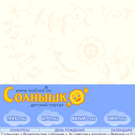
КОНКУРСЫ
ДЕНЬ РОЖДЕНИЯ
КАЛЕНДАРИ
Солнышко
>
Родительское собрание
>
За советом к логопеду
>
Ребенок от 0 