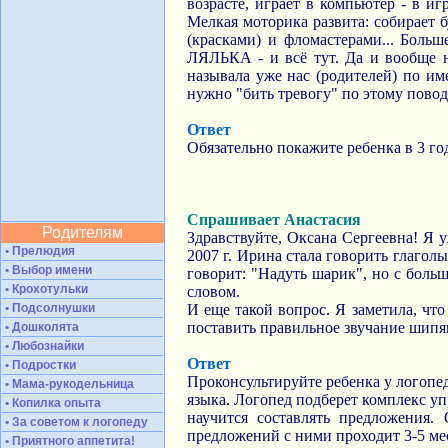
возрасте, играет в компьютер - в и
Мелкая моторика развита: собирает б
(красками) и фломастерами... Больш
ЛЯЛЬКА - и всё тут. Да и вообще не
называла уже нас (родителей) по им
нужно "бить тревогу" по этому пово
Ответ
Обязательно покажите ребенка в 3 го
Спрашивает Анастасия
Родителям
Здравствуйте, Оксана Сергеевна! Я у
• Прелюдия
2007 г. Ирина стала говорить глагол
• Выбор имени
говорит: "Надуть шарик", но с боль
• Крохотульки
словом.
• Подсолнушки
И еще такой вопрос. Я заметила, чт
поставить правильное звучание шип
• Дошколята
• Любознайки
Ответ
• Подростки
Проконсультируйте ребенка у логопе
• Мама-рукодельница
языка. Логопед подберет комплекс уп
• Копилка опыта
научится составлять предложения.
• За советом к логопеду
предложений с ними проходит 3-5 меся
• Приятного аппетита!