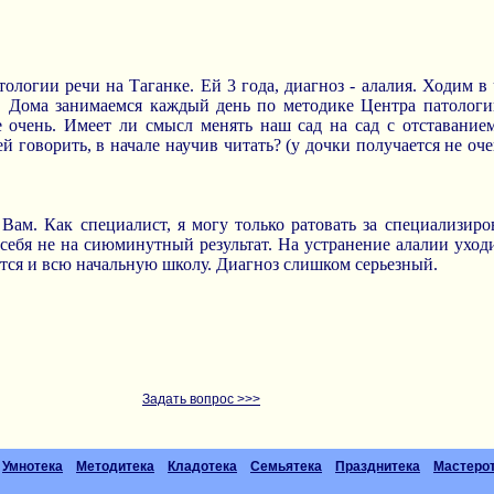
тологии речи на Таганке. Ей 3 года, диагноз - алалия. Ходим в
д. Дома занимаемся каждый день по методике Центра патологи
е очень. Имеет ли смысл менять наш сад на сад с отставание
й говорить, в начале научив читать? (у дочки получается не оче
 Вам. Как специалист, я могу только ратовать за специализир
ебя не на сиюминутный результат. На устранение алалии уходит
ется и всю начальную школу. Диагноз слишком серьезный.
Задать вопрос >>>
Умнотека
Методитека
Кладотека
Семьятека
Празднитека
Мастеро