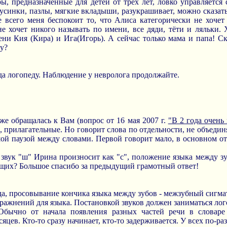
гры, предназначенные для детей от трёх лет, ловко управляетс
усинки, пазлы, мягкие вкладыши, разукрашивает, можно сказать
е всего меня беспокоит то, что Алиса категорически не хочет
 хочет никого называть по имени, все дяди, тёти и ляльки. Х
ени Кия (Кира) и Ига(Игорь). А сейчас только мама и папа! Ск
ду?
да логопеду. Наблюдение у невролога продолжайте.
же обращалась к Вам (вопрос от 16 мая 2007 г.
"В 2 года очень
ы, прилагательные. Но говорит слова по отдельности, не объеди
шой паузой между словами. Первой говорит мало, в основном о
о звук "ш" Ирина произносит как "с", положение языка между з
ящих? Большое спасибо за предыдущий грамотный ответ!
да, просовывание кончика языка между зубов - межзубный сигма
ражнений для языка. Постановкой звуков должен заниматься лог
 Обычно от начала появления разных частей речи в словаре
цев. Кто-то сразу начинает, кто-то задерживается. У всех по-ра