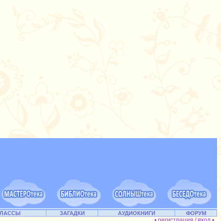
КЛАССЫ
ЗАГАДКИ
АУДИОКНИГИ
ФОРУМ
• регистрация / вход •