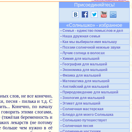
Присоединяйтесь!
«Солнышко» - избранное
• Семья - единство помыслов и дел
• Наша дружная семья
• Как мы выбирали имя малышу
• Поэзии солнечной нежные звуки
• Лучик солнца в волосах
• Химия для малышей
• География для малышей
• Экономика для малышей
• Физика для малышей
• Математика для малышей
• Английский для малышей
• Природоведение для малышей
ных слов, не все конечно,
• Зоология для малышей
, песня - пилька и т.д. С
• Этикет для малышей
ть... Конечно, по началу
• Солнечная мастерская
 говорить этими слогами,
• Блюдо для моего Солнышка
 (тяжёлая беременность и
• Солнышко путешествует
аких лекарств (не потому
• Солнечная песня
же больше чем нужно в её
• Солнечные частушки