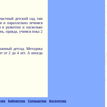
 частный детский сад, там
и и параллельно лечимся
м в развитии и насколько
нь, правда, учимся пока 2
ованный детсад. Методика
 от 2 до 4 лет. А иногда
тека
Библиотека
Солныштека
Беседотека