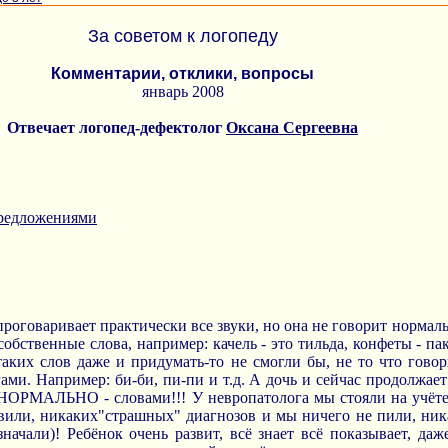
За советом к логопеду
Комментарии, отклики, вопросы
январь 2008
Отвечает логопед-дефектолог
Оксана Сергеевна
предложениями
проговаривает практически все звуки, но она не говорит нормаль
бственные слова, например: качель - это тильда, конфеты - паки
аких слов даже и придумать-то не смогли бы, не то что говори
ми. Например: би-би, пи-пи и т.д. А дочь и сейчас продолжает
 НОРМАЛЬНО - словами!!! У невропатолога мы стояли на учёте
авили, никаких"страшных" диагнозов и мы ничего не пили, ник
значали)! Ребёнок очень развит, всё знает всё показывает, да