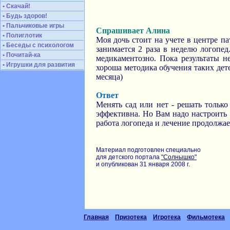
• Скачай!
• Будь здоров!
• Пальчиковые игры
Спрашивает Алина
• Полиглотик
Моя дочь стоит на учете в центре па
• Беседы с психологом
занимается 2 раза в неделю логопе
• Почитай-ка
медикаментозно. Пока результаты н
• Игрушки для развития
хороша методика обучения таких дете
месяца)
Ответ
Менять сад или нет - решать только
эффективна. Но Вам надо настроить с
работа логопеда и лечение продолжа
Материал подготовлен специально
для детского портала
"Солнышко"
и опубликован 31 января 2008 г.
Главная
Призотека
Игротека
Фильмотека