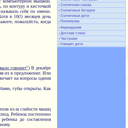
я с компьютерной мышкой.
• Солнечная сказка
, по контуру и кисточкой
• Солнечные батареи
 называть себя по имени.
• Солнечные дети
отя в 10(!) месяцев дочь
ажите, пожалуйста, когда
• Почемучка
• Карандашик
• Детские стихи
• Частушки
• Говорят дети
 мало говорит"
) В декабре
няя их в предложение. Или
твечает на вопросы одним
убами, губы открыты. Как
тизм из-за слабости мышц
опед. Ребенок постепенно
 ребенка до составления
зному.