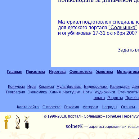
Материал подготовлен специальн
для детского портала
"Солнышко"
и опубликован 17-31 октября 2007 г
Задать в
Главная
Призотека
Игротека
Фильмотека
Умнотека
Методитека
Конкурсы
Игры
Комиксы
Мультфильмы
Видеоролики
Календари
Ден
География
Экономика
Химия
Частушки
Ноты
Аудиокниги
Стенгазеты
опыта
Рецепты
Причёс
Карта сайта
О проекте
Реклама
Авторам
Награды
Отзывы
© 1999-2018, портал «Солнышко»
solnet.ee
Перепубл
solnet®
— зарегистрированный товарн