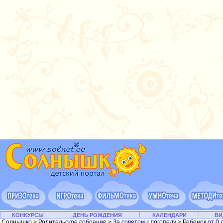
КОНКУРСЫ
ДЕНЬ РОЖДЕНИЯ
КАЛЕНДАРИ
ВИ
Солнышко
>
Родительское собрание
>
За советом к логопеду
>
Ребенок от 0 