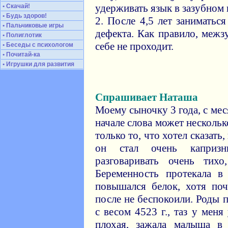
удерживать язык в зазубном
• Скачай!
• Будь здоров!
2. После 4,5 лет заниматьс
• Пальчиковые игры
дефекта. Как правило, меж
• Полиглотик
себе не проходит.
• Беседы с психологом
• Почитай-ка
• Игрушки для развития
Спрашивает Наташа
Моему сыночку 3 года, с меся
начале слова может несколько
только то, что хотел сказать
он стал очень каприз
разговаривать очень тихо
Беременность протекала 
повышался белок, хотя по
после не беспокоили. Роды 
с весом 4523 г., таз у меня
плохая, зажала малыша в 