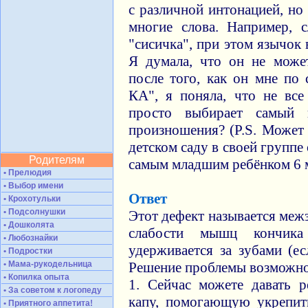
с различной интонацией, но
многие слова. Например, 
"сисичка", при этом язычок
Я думала, что он не може
после того, как он мне по
КА", я поняла, что не вс
просто выбирает самый 
произношения? (P.S. Может 
детском саду в своей группе
Родителям
самым младшим ребёнком 6 
• Прелюдия
• Выбор имени
Ответ
• Крохотульки
• Подсолнушки
Этот дефект называется меж
• Дошколята
слабости мышц кончик
• Любознайки
удерживается за зубами (ес
• Подростки
• Мама-рукодельница
Решение проблемы возможно
• Копилка опыта
1. Сейчас можете давать 
• За советом к логопеду
капу, помогающую укрепи
• Приятного аппетита!