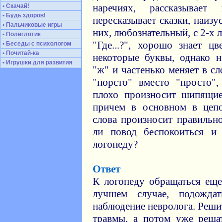
наречиях, рассказывает 
• Скачай!
• Будь здоров!
пересказывает сказки, наиз
• Пальчиковые игры
них, любознательный, с 2-х л
• Полиглотик
"Где...?", хорошо знает цв
• Беседы с психологом
• Почитай-ка
некоторые буквы, однако 
• Игрушки для развития
"ж" и частенько меняет в сл
"порсто" вместо "просто",
плохо произносит шипящие
причем в основном в цепо
слова произносит правильно
ли повод беспокоиться и
логопеду?
Ответ
К логопеду обращаться еще
лучшем случае, подожда
наблюдение невролога. Реши
травмы, а потом уже реша