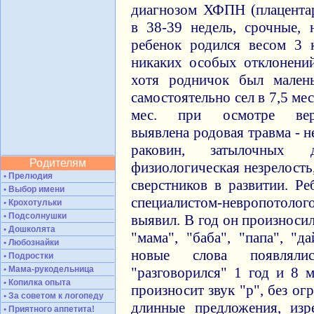
диагнозом ХФПН (плацентар
в 38-39 недель, срочные,
ребенок родился весом 3 
никаких особых отклонений
хотя родничок был мален
самостоятельно сел в 7,5 мес.
мес. при осмотре верте
выявлена родовая травма -
раковин, затылочных 
Родителям
физиологическая незрелость,
• Прелюдия
сверстников в развитии. Р
• Выбор имени
специалистом-невропотолог
• Крохотульки
• Подсолнушки
выявил. В год он произноси
• Дошколята
"мама", "баба", "папа", "д
• Любознайки
новые слова появлял
• Подростки
• Мама-рукодельница
"разговорился" 1 год и 8 м
• Копилка опыта
произносит звук "р", без ог
• За советом к логопеду
длинные предложения, изр
• Приятного аппетита!