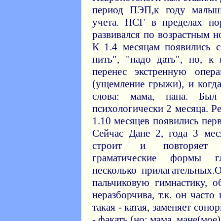
период ПЭП,к году малыш
учета. НСГ в пределах н
развивался по возрастным н
К 1.4 месяцам появились с
пить", "надо дать", но, к
перенес экстренную опе
(ущемление грыжи), и когда
слова: мама, папа. Был 
психологически 2 месяца. Р
1.10 месяцев появились пер
Сейчас Дане 2, года 3 мес
строит и повторяет п
граматические формы гл
несколько прилагательных.
пальчиковую гимнастику, 
неразборчива, т.к. он часто
такая - катая, заменяет соно
- факать (но: мама, мане(мое