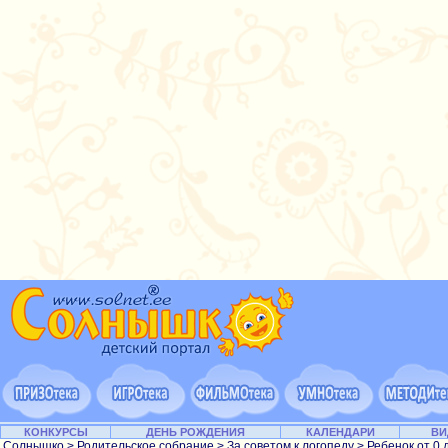
КОНКУРСЫ
ДЕНЬ РОЖДЕНИЯ
КАЛЕНДАРИ
ВИ
Солнышко
>
Родительское собрание
>
За советом к логопеду
>
Ребенок от 0 