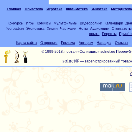
Главная
Призотека
Игротека
Фильмотека
Умнотека
Методитека
Конкурсы
Игры
Комиксы
Мультфильмы
Видеоролики
Календари
Ден
География
Экономика
Химия
Частушки
Ноты
Аудиокниги
Стенгазеты
опыта
Рецепты
Причёс
Карта сайта
О проекте
Реклама
Авторам
Награды
Отзывы
© 1999-2018, портал «Солнышко»
solnet.ee
Перепубл
solnet®
— зарегистрированный товарн
С