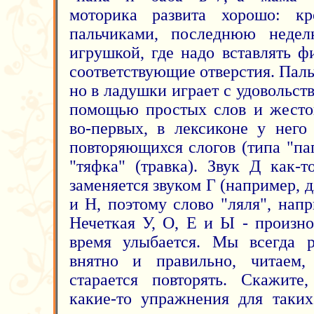
моторика развита хорошо: к
пальчиками, последнюю недел
игрушкой, где надо вставлять 
соответствующие отверстия. Пал
но в ладушки играет с удовольст
помощью простых слов и жестов
во-первых, в лексиконе у него
повторяющихся слогов (типа "па
"тяфка" (травка). Звук Д как-т
заменяется звуком Г (например, дя
и Н, поэтому слово "ляля", нап
Нечеткая У, О, Е и Ы - произно
время улыбается. Мы всегда р
внятно и правильно, читаем,
старается повторять. Скажите
какие-то упражнения для таки