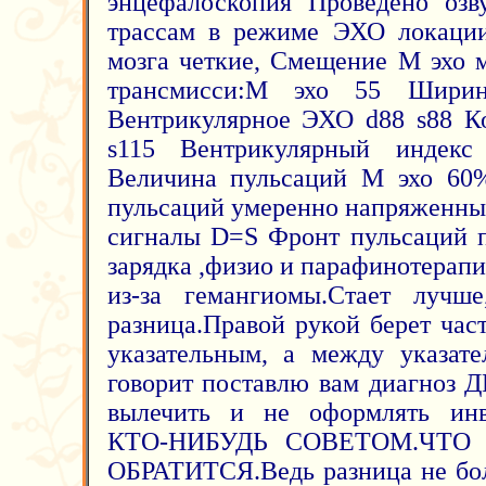
энцефалоскопия Проведено озв
трассам в режиме ЭХО локации
мозга четкие, Смещение М эхо
трансмисси:М эхо 55 Ширин
Вентрикулярное ЭХО d88 s88 К
s115 Вентрикулярный индек
Величина пульсаций М эхо 60
пульсаций умеренно напряженн
сигналы D=S Фронт пульсаций 
зарядка ,физио и парафинотерап
из-за гемангиомы.Стает лучш
разница.Правой рукой берет ча
указательным, а между указат
говорит поставлю вам диагноз Д
вылечить и не оформлять ин
КТО-НИБУДЬ СОВЕТОМ.ЧТО
ОБРАТИТСЯ.Ведь разница не бол