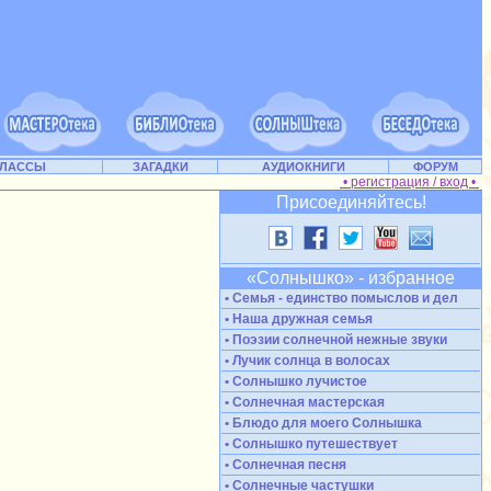
КЛАССЫ
ЗАГАДКИ
АУДИОКНИГИ
ФОРУМ
• регистрация / вход •
Присоединяйтесь!
«Солнышко» - избранное
• Семья - единство помыслов и дел
• Наша дружная семья
• Поэзии солнечной нежные звуки
• Лучик солнца в волосах
• Солнышко лучистое
• Солнечная мастерская
• Блюдо для моего Солнышка
• Солнышко путешествует
• Солнечная песня
• Солнечные частушки