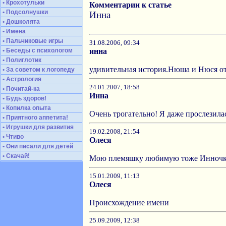
• Крохотульки
Комментарии к статье
• Подсолнушки
Инна
• Дошколята
• Имена
• Пальчиковые игры
31.08.2006, 09:34
• Беседы с психологом
инна
• Полиглотик
удивительная история.Нюша и Нюся отт
• За советом к логопеду
• Астрология
24.01.2007, 18:58
• Почитай-ка
Инна
• Будь здоров!
• Копилка опыта
Очень трогательно! Я даже прослезилас
• Приятного аппетита!
• Игрушки для развития
19.02.2008, 21:54
• Чтиво
Олеся
• Они писали для детей
• Скачай!
Мою племяшку любимую тоже Инночкой 
15.01.2009, 11:13
Олеся
Происхождение имени
25.09.2009, 12:38