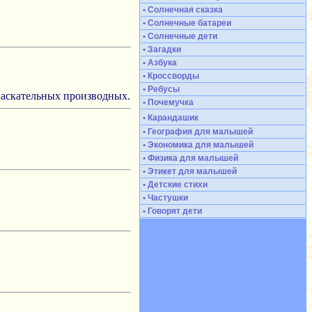
• Солнечная сказка
• Солнечные батареи
• Солнечные дети
• Загадки
• Азбука
• Кроссворды
• Ребусы
 ласкательных производных.
• Почемучка
• Карандашик
• География для малышей
• Экономика для малышей
• Физика для малышей
• Этикет для малышей
• Детские стихи
• Частушки
• Говорят дети