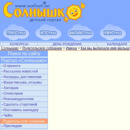
КОНКУРСЫ
ДЕНЬ РОЖДЕНИЯ
КАЛЕНДАРИ
Солнышко
>
Родительское собрание
>
Имена
>
Как мы выбирали имя малыш
Поиск по сайту
Портал «Солнышко»
• О проекте
• Рассылка новостей
• Награды, достижения
• Ваши письма, отзывы
• Авторам
• Спонсорам
• Рекламодателям
• Сделать стартовой
• Поставить закладку
• ЧаВо
Родительское собрание
• Прелюдия