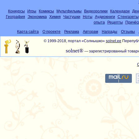
Конкурсы
Игры
Комиксы
Мультфильмы
Видеоролики
Календари
Ден
География
Экономика
Химия
Частушки
Ноты
Аудиокниги
Стенгазеты
опыта
Рецепты
Причёс
Карта сайта
О проекте
Реклама
Авторам
Награды
Отзывы
© 1999-2018, портал «Солнышко»
solnet.ee
Перепубл
solnet®
— зарегистрированный товарн
С