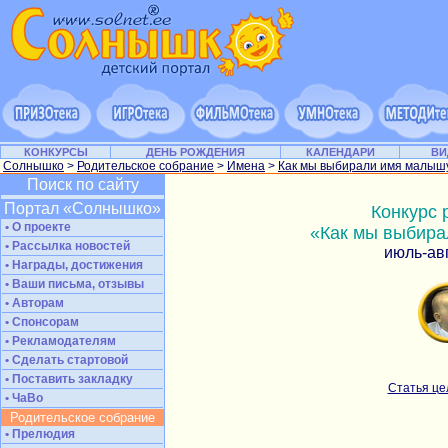
КОНКУРСЫ
ДЕНЬ РОЖДЕНИЯ
КАЛЕНДАРИ
ВИ
Солнышко
>
Родительское собрание
>
Имена
>
Как мы выбирали имя малыш
Поиск по сайту
Портал «Солнышко»
Конкурс 
• О проекте
«Как мы выбир
• Рассылка новостей
июль-ав
• Награды, достижения
• Ваши письма, отзывы
• Авторам
• Спонсорам
• Рекламодателям
• Сделать стартовой
• Поставить закладку
Cтатья це
• ЧаВо
Родительское собрание
• Прелюдия