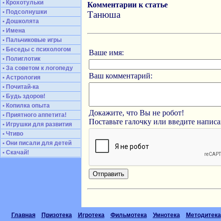
• Крохотульки
Комментарии к статье
• Подсолнушки
Танюша
• Дошколята
• Имена
• Пальчиковые игры
• Беседы с психологом
Ваше имя:
• Полиглотик
• За советом к логопеду
Ваш комментарий:
• Астрология
• Почитай-ка
• Будь здоров!
• Копилка опыта
Докажите, что Вы не робот!
• Приятного аппетита!
Поставьте галочку или введите напис
• Игрушки для развития
• Чтиво
• Они писали для детей
• Скачай!
Главная
Призотека
Игротека
Фильмотека
Умнотека
Методитека