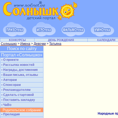
КОНКУРСЫ
ДЕНЬ РОЖДЕНИЯ
КАЛЕНДАРИ
Солнышко
>
Имена
>
Девочки
>
Татьяна
Поиск по сайту
Портал «Солнышко»
• О проекте
• Рассылка новостей
• Награды, достижения
• Ваши письма, отзывы
• Авторам
• Спонсорам
• Рекламодателям
• Сделать стартовой
• Поставить закладку
• ЧаВо
Родительское собрание
Народные пр
• Прелюдия