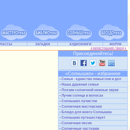
КЛАССЫ
ЗАГАДКИ
АУДИОКНИГИ
ФОРУМ
• регистрация / вход •
Присоединяйтесь!
«Солнышко» - избранное
• Семья - единство помыслов и дел
• Наша дружная семья
• Поэзии солнечной нежные звуки
• Лучик солнца в волосах
• Солнышко лучистое
• Солнечная мастерская
• Блюдо для моего Солнышка
• Солнышко путешествует
• Солнечная песня
• Солнечные частушки