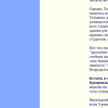
засекли ме
Однако, Та
началось вс
Татьянин д
университе
всех студе
здания для
церковь св
студентов
Вот что пи
"проходит 
учебном зав
свои дивиде
заменила "
Возродился
Кстати, в
Крещенск
морозы ни 
силу солнц
Маленький
всем Таням