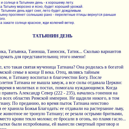
и солнце в Татьянин день - к хорошему лету.
а Татьяну морозно и ясно, будет хороший урожай.
 Татьянин день идет снег, лето будет дождливым.
тьяну проглянет солнышко рано - перелетные птицы вернутся раньше
ого.
а закате солнце красное, жди колючий ветер.
ТАТЬЯНИН ДЕНЬ
чка, Татьянка, Танюша, Танюсик, Татик... Сколько вариантов
умать для представительниц этого имени!
е, кто такая святая мученица Татиана? Она родилась в богатой
мской семье в конце II века. Отец, являясь тайным
ом, и Татиану воспитал в благочестии Богу. После
летия Татиана не вышла замуж, а все силы отдавала Церкви:
время в молитвах и постах, помогала нуждающимся. Когда
 править Александр Север (222 - 235), начались гонения на
о всех областях Римской империи. Не щадили никого, в том
тиaну. По преданию, во время пыток Татиана неистово
 ее хранила Божья Благодать: ее отдавали на растерзание льву,
е животное не тронуло Татиану; ее резали острыми бритвами,
место крови текло молоко; ее бросали в огонь, но пламя гасло...
пытки были испробованы, ей вынесли смертный приговор и