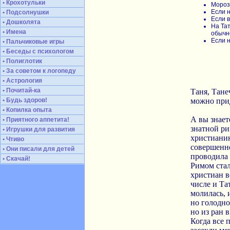
• Крохотульки
Мороз 
Если н
• Подсолнушки
Если в
• Дошколята
На Та
• Имена
обычн
Если н
• Пальчиковые игры
• Беседы с психологом
• Полиглотик
• За советом к логопеду
• Астрология
• Почитай-ка
Таня, Тане
• Будь здоров!
можно прид
• Копилка опыта
А вы знает
• Приятного аппетита!
знатной ри
• Игрушки для развития
христианин
• Чтиво
совершенно
• Они писали для детей
проводила 
• Скачай!
Римом стал
христиан в
числе и Та
молилась, и
но голодно
но из ран в
Когда все 