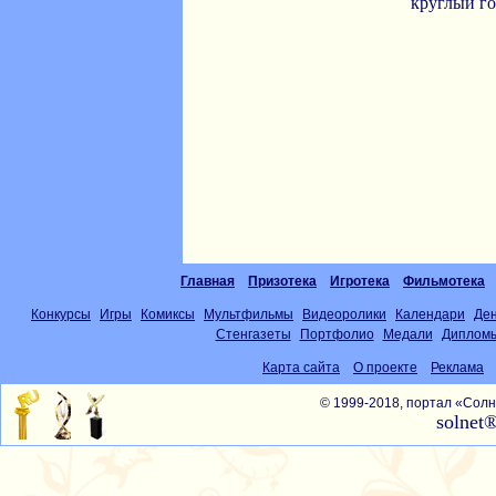
круглый го
Главная
Призотека
Игротека
Фильмотека
Конкурсы
Игры
Комиксы
Мультфильмы
Видеоролики
Календари
Де
Стенгазеты
Портфолио
Медали
Диплом
Карта сайта
О проекте
Реклама
© 1999-2018, портал «Со
solnet