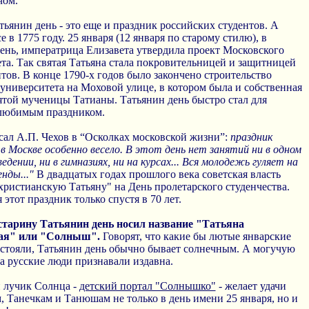
чом.
тьянин день - это еще и праздник российских студентов. А
е в 1775 году. 25 января (12 января по старому стилю), в
ень, императрица Елизавета утвердила проект Московского
та. Так святая Татьяна стала покровительницей и защитницей
нтов. В конце 1790-х годов было закончено строительство
 университета на Моховой улице, в котором была и собственная
ятой мученицы Татианы. Татьянин день быстро стал для
 любимым праздником.
сал А.П. Чехов в “Осколках московской жизни”:
праздник
в Москве особенно весело. В этот день нет занятий ни в одном
едении, ни в гимназиях, ни на курсах... Вся молодежь гуляет на
нды..."
В двадцатых годах прошлого века советская власть
христианскую Татьяну" на День пролетарского студенчества.
 этот праздник только спустя в 70 лет.
 старину Татьянин день носил название "Татьяна
ая" или "Солныш".
Говорят, что какие бы лютые январские
стояли, Татьянин день обычно бывает солнечным. А могучую
а русские люди признавали издавна.
 лучик Солнца -
детский портал "Солнышко"
- желает удачи
, Танечкам и Танюшам не только в день имени 25 января, но и