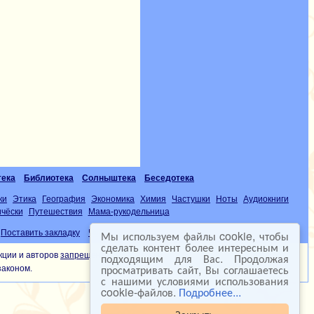
тека
Библиотека
Солныштека
Беседотека
ки
Этика
География
Экономика
Химия
Частушки
Ноты
Аудиокниги
чёски
Путешествия
Мама-рукодельница
Поставить закладку
ЧаВо
Мы используем файлы cookie, чтобы
E-mail
сделать контент более интересным и
кции и авторов
запрещена
подходящим для Вас. Продолжая
просматривать сайт, Вы соглашаетесь
законом.
с нашими условиями использования
cookie-файлов.
Подробнее...