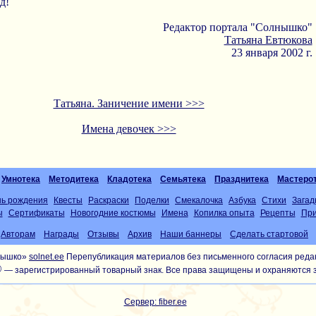
д!
Редактор портала "Солнышко"
Татьяна Евтюкова
23 января 2002 г.
Татьяна. Заничение имени >>>
Имена девочек >>>
Умнотека
Методитека
Кладотека
Семьятека
Празднитека
Мастеро
нь рождения
Квесты
Раскраски
Поделки
Смекалочка
Азбука
Стихи
Загад
ы
Сертификаты
Новогодние костюмы
Имена
Копилка опыта
Рецепты
При
Авторам
Награды
Отзывы
Архив
Наши баннеры
Сделать стартовой
лнышко»
solnet.ee
Перепубликация материалов без письменного согласия реда
®
— зарегистрированный товарный знак. Все права защищены и охраняются 
Сервер: fiber.ee